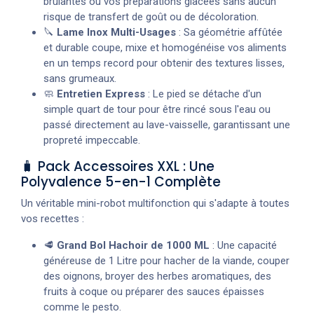
brûlantes ou vos préparations glacées sans aucun
risque de transfert de goût ou de décoloration.
🔪
Lame Inox Multi-Usages
: Sa géométrie affûtée
et durable coupe, mixe et homogénéise vos aliments
en un temps record pour obtenir des textures lisses,
sans grumeaux.
🧼
Entretien Express
: Le pied se détache d'un
simple quart de tour pour être rincé sous l'eau ou
passé directement au lave-vaisselle, garantissant une
propreté impeccable.
🧳 Pack Accessoires XXL : Une
Polyvalence 5-en-1 Complète
Un véritable mini-robot multifonction qui s'adapte à toutes
vos recettes :
🥩
Grand Bol Hachoir de 1000 ML
: Une capacité
généreuse de 1 Litre pour hacher de la viande, couper
des oignons, broyer des herbes aromatiques, des
fruits à coque ou préparer des sauces épaisses
comme le pesto.