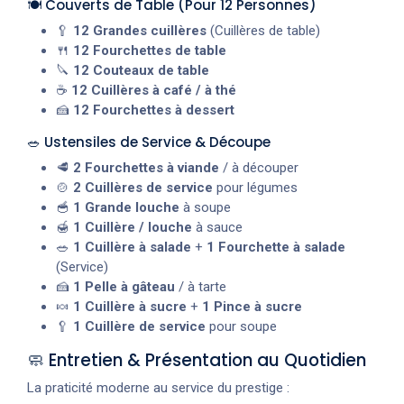
🍽️ Couverts de Table (Pour 12 Personnes)
🥄
12 Grandes cuillères
(Cuillères de table)
🍴
12 Fourchettes de table
🔪
12 Couteaux de table
☕
12 Cuillères à café / à thé
🍰
12 Fourchettes à dessert
🥗 Ustensiles de Service & Découpe
🥩
2 Fourchettes à viande
/ à découper
🍲
2 Cuillères de service
pour légumes
🥣
1 Grande louche
à soupe
🍯
1 Cuillère / louche
à sauce
🥗
1 Cuillère à salade
+
1 Fourchette à salade
(Service)
🍰
1 Pelle à gâteau
/ à tarte
🍬
1 Cuillère à sucre
+
1 Pince à sucre
🥄
1 Cuillère de service
pour soupe
🧼 Entretien & Présentation au Quotidien
La praticité moderne au service du prestige :