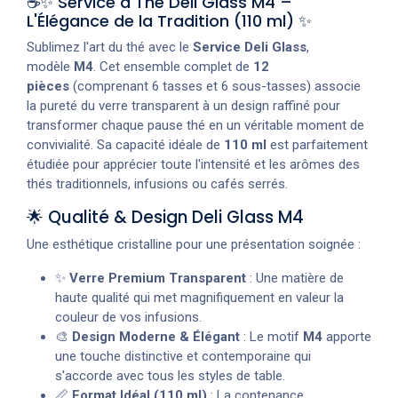
☕✨ Service à Thé Deli Glass M4 –
L'Élégance de la Tradition (110 ml) ✨
Sublimez l'art du thé avec le
Service Deli Glass
,
modèle
M4
. Cet ensemble complet de
12
pièces
(comprenant 6 tasses et 6 sous-tasses) associe
la pureté du verre transparent à un design raffiné pour
transformer chaque pause thé en un véritable moment de
convivialité. Sa capacité idéale de
110 ml
est parfaitement
étudiée pour apprécier toute l'intensité et les arômes des
thés traditionnels, infusions ou cafés serrés.
🌟 Qualité & Design Deli Glass M4
Une esthétique cristalline pour une présentation soignée :
✨
Verre Premium Transparent
: Une matière de
haute qualité qui met magnifiquement en valeur la
couleur de vos infusions.
🎨
Design Moderne & Élégant
: Le motif
M4
apporte
une touche distinctive et contemporaine qui
s'accorde avec tous les styles de table.
📏
Format Idéal (110 ml)
: La contenance