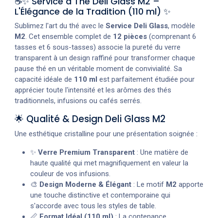
☕✨ Service à Thé Deli Glass M2 –
L'Élégance de la Tradition (110 ml) ✨
Sublimez l'art du thé avec le
Service Deli Glass
, modèle
M2
. Cet ensemble complet de
12 pièces
(comprenant 6
tasses et 6 sous-tasses) associe la pureté du verre
transparent à un design raffiné pour transformer chaque
pause thé en un véritable moment de convivialité. Sa
capacité idéale de
110 ml
est parfaitement étudiée pour
apprécier toute l'intensité et les arômes des thés
traditionnels, infusions ou cafés serrés.
🌟 Qualité & Design Deli Glass M2
Une esthétique cristalline pour une présentation soignée :
✨
Verre Premium Transparent
: Une matière de
haute qualité qui met magnifiquement en valeur la
couleur de vos infusions.
🎨
Design Moderne & Élégant
: Le motif
M2
apporte
une touche distinctive et contemporaine qui
s'accorde avec tous les styles de table.
📏
Format Idéal (110 ml)
: La contenance