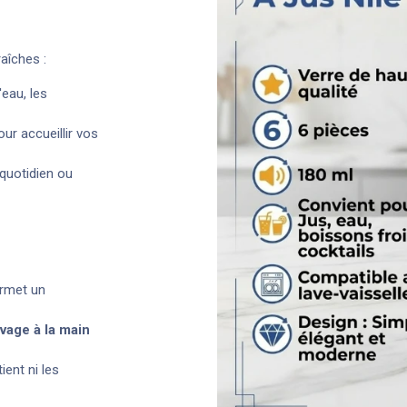
aîches :
'eau, les
ur accueillir vos
quotidien ou
ermet un
avage à la main
ient ni les