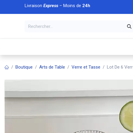
Se rendre au contenu
Livraison
Express
– Moins de
24h
À DÉCOUVRIR
🏠 Accueil
🛒Boutique
💥Nouveaut
Boutique
Arts de Table
Verre et Tasse
Lot De 6 Verr