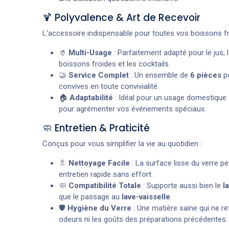
🍹 Polyvalence & Art de Recevoir
L'accessoire indispensable pour toutes vos boissons fr
🥤
Multi-Usage
: Parfaitement adapté pour le jus, l
boissons froides et les cocktails.
🤝
Service Complet
: Un ensemble de
6 pièces
po
convives en toute convivialité.
🏠
Adaptabilité
: Idéal pour un usage domestique 
pour agrémenter vos événements spéciaux.
🧼 Entretien & Praticité
Conçus pour vous simplifier la vie au quotidien :
🚿
Nettoyage Facile
: La surface lisse du verre p
entretien rapide sans effort.
🧼
Compatibilité Totale
: Supporte aussi bien le
l
que le passage au
lave-vaisselle
.
🛡️
Hygiène du Verre
: Une matière saine qui ne ret
odeurs ni les goûts des préparations précédentes.