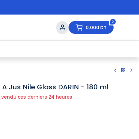
0
0,000
DT
s de Table
💇 Beauté
⚡ Ventes Flash
Ma
s A Jus Nile Glass DARIN - 180 ml
 vendu ces derniers 24 heures