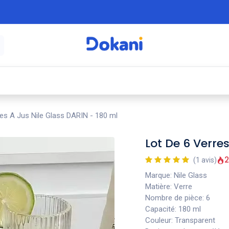
é
⚡ Électroménager
🍳 Cuisine
🍽️ Art
es A Jus Nile Glass DARIN - 180 ml
Lot De 6 Verre
2
(1 avis)
Marque: Nile Glass
Matière: Verre
Nombre de pièce: 6
Capacité: 180 ml
Couleur: Transparent