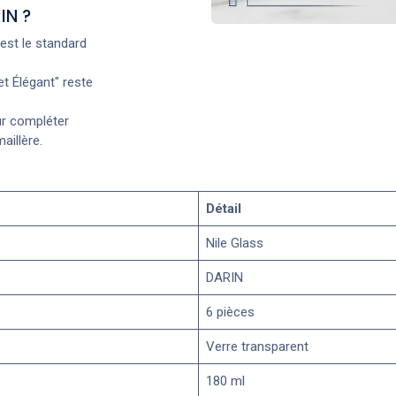
IN ?
est le standard
t Élégant" reste
ur compléter
aillère.
Détail
Nile Glass
DARIN
6 pièces
Verre transparent
180 ml