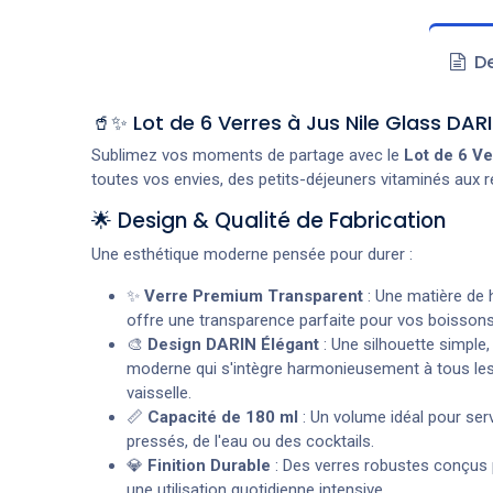
De
🥤✨ Lot de 6 Verres à Jus Nile Glass DAR
Sublimez vos moments de partage avec le
Lot de 6 Ve
toutes vos envies, des petits-déjeuners vitaminés aux 
🌟 Design & Qualité de Fabrication
Une esthétique moderne pensée pour durer :
✨
Verre Premium Transparent
: Une matière de h
offre une transparence parfaite pour vos boissons
🎨
Design DARIN Élégant
: Une silhouette simple,
moderne qui s'intègre harmonieusement à tous les
vaisselle.
📏
Capacité de 180 ml
: Un volume idéal pour serv
pressés, de l'eau ou des cocktails.
💎
Finition Durable
: Des verres robustes conçus 
une utilisation quotidienne intensive.