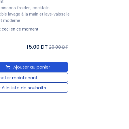
nt
boissons froides, cocktails
ible lavage à la main et lave-vaisselle
 et moderne
t ceci en ce moment
15.00 DT
20.00 DT
Ajouter au panier
eter maintenant
 à la liste de souhaits