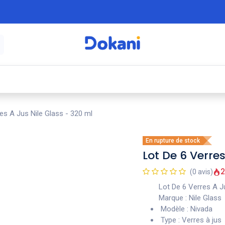
é
⚡ Électroménager
🍳 Cuisine
🍽️ Art
es A Jus Nile Glass - 320 ml
En rupture de stock
Lot De 6 Verres
2
(0 avis)
Lot De 6 Verres A J
Marque : Nile Glass
Modèle : Nivada
Type : Verres à jus