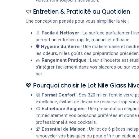
🧼 Entretien & Praticité au Quotidien
Une conception pensée pour vous simplifier la vie :
🚿
Facile à Nettoyer
: La surface parfaitement lis
permet un entretien rapide, manuel et efficace.
🛡️
Hygiène du Verre
: Une matière saine et neutre 
les odeurs, ni les goûts des préparations précéden
🧺
Rangement Pratique
: Leur silhouette est étud
s'intégrer facilement dans vos placards ou sur vo
bar.
💖 Pourquoi choisir le Lot Nile Glass Ni
🚀
Format Confort
: Ses 320 ml en font le verre p
excellence, évitant de devoir se resservir trop souv
🎨
Esthétique Soignée
: Une présentation élégant
immédiatement vos boissons préférées et donne 
professionnel à vos cocktails.
🎁
Essentiel de Maison
: Un lot de 6 pièces indis
renouveler vos basiques ou pour offrir un cadeau 