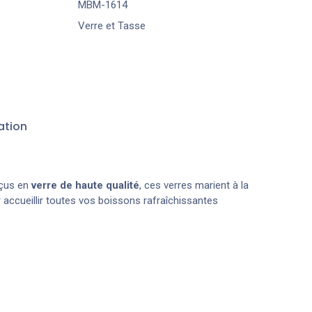
MBM-1614
Verre et Tasse
ation
çus en
verre de haute qualité
, ces verres marient à la
ur accueillir toutes vos boissons rafraîchissantes