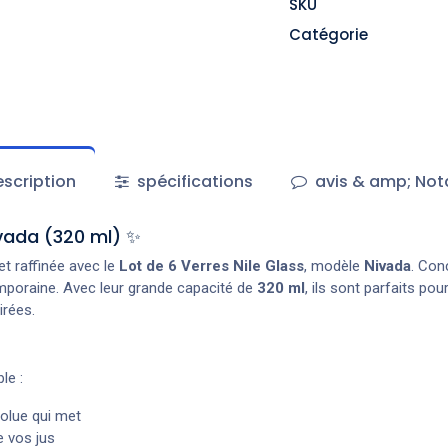
SKU
Catégorie
scription
spécifications
avis & amp; Not
ivada (320 ml) ✨
t raffinée avec le
Lot de 6 Verres Nile Glass
, modèle
Nivada
. Con
temporaine. Avec leur grande capacité de
320 ml
, ils sont parfaits po
irées.
le :
olue qui met
e vos jus