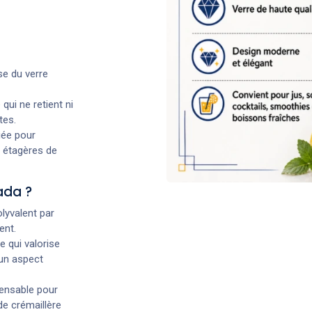
se du verre
qui ne retient ni
tes.
iée pour
s étagères de
vada ?
olyvalent par
ent.
e qui valorise
un aspect
pensable pour
de crémaillère