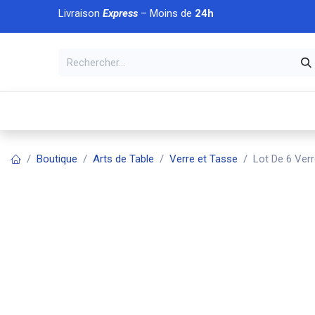
Se rendre au contenu
Livraison
Express
– Moins de
24h
À DÉCOUVRIR
🏠 Accueil
🛒Boutique
💥Nouveaut
Boutique
Arts de Table
Verre et Tasse
Lot De 6 Verr