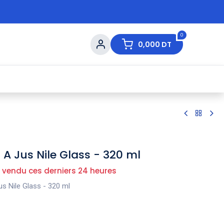
0
0,000
DT
s de Table
💇 Beauté
⚡ Ventes Flash
Ma
 A Jus Nile Glass - 320 ml
 vendu ces derniers 24 heures
us Nile Glass - 320 ml