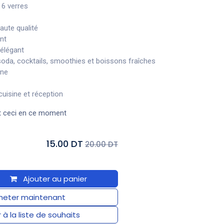
 6 verres
aute qualité
nt
élégant
soda, cocktails, smoothies et boissons fraîches
nne
cuisine et réception
t ceci en ce moment
15.00 DT
20.00 DT
Ajouter au panier
eter maintenant
 à la liste de souhaits