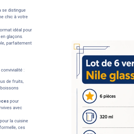
 se distingue
he chic à votre
ormat idéal pour
 en glaçons.
ble, parfaitement
onvivialité :
us de fruits,
 boissons
èces
pour
onvives avec
pour la cuisine
formelle, ces