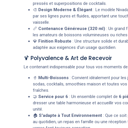
pressés et superpositions de cocktails.
🎨
Design Moderne & Élégant
: Le modèle Nivada
par ses lignes pures et fluides, apportant une touc
vaisselle.
📏
Contenance Généreuse (320 ml)
: Un grand f
les amateurs de boissons volumineuses ou riches
💎
Finition Robuste
: Une structure solide et dura
adaptée aux exigences d'un usage quotidien.
🍹 Polyvalence & Art de Recevoir
Le contenant indispensable pour tous vos moments de c
🥤
Multi-Boissons
: Convient idéalement pour les j
sodas, cocktails, smoothies maison et toutes vos
fraîches.
🤝
Service pour 6
: Un ensemble complet de
6 pi
dresser une table harmonieuse et accueillir vos c
unité.
🏠
S'adapte à Tout Environnement
: Que ce soit 
au quotidien, un repas en famille ou une réception 
verres font toujours sensation.