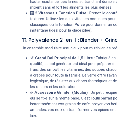
haute résistance, ces lames au tranchant durable 
mixent sans effort les aliments les plus denses.
🎛️
2 Vitesses + Fonction Pulse
: Prenez le contrô
textures. Utilisez les deux vitesses continues pou
classiques ou la fonction
Pulse
pour donner un c
instantané (idéal pour la glace pilée).
🏗️ Polyvalence 2-en-1 : Blender + Grin
Un ensemble modulaire astucieux pour multiplier les pré
🍹
Grand Bol Principal de 1,5 Litre
: Fabriqué en
qualité
, ce bol généreux est idéal pour préparer des
frais, des smoothies vitaminés, des soupes chaud
à crêpes pour toute la famille. Le verre offre l'avan
hygiénique, de résister aux chocs thermiques et de
les odeurs ni les colorations.
☕
Accessoire Grinder (Moulin)
: Un petit récipie
qui se fixe sur la même base. C'est l'outil parfait 
instantanément vos grains de café, broyer vos he
amandes, vos noix ou transformer vos épices enti
fine.