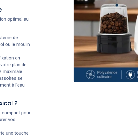
e
ion optimal au
ystème de
ol ou le moulin
ixation en
 votre plan de
se maximale.
cessoires se
ement à l'eau
xical ?
r compact pour
brer vos
rte une touche