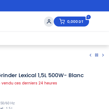
0
0,000
DT
s de Table
💇 Beauté
⚡ Ventes Flash
Ma
rinder Lexical 1,5L 500W- Blanc
 vendu ces derniers 24 heures
 50/60 Hz
al
: 1,5 L