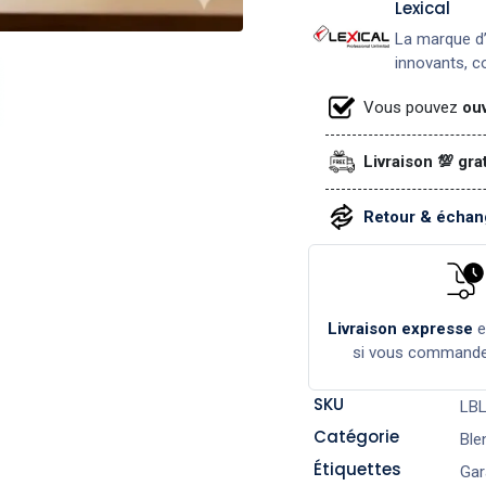
Lexical
La marque d’
innovants, co
Vous pouvez
ouv
Livraison 💯 gra
Retour & échang
Livraison expresse
si vous command
SKU
LBL
Catégorie
Ble
Étiquettes
Gar