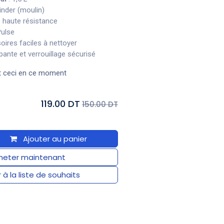
inder (moulin)
e haute résistance
Pulse
oires faciles à nettoyer
pante et verrouillage sécurisé
t ceci en ce moment
119.00 DT
150.00 DT
Ajouter au panier
eter maintenant
 à la liste de souhaits