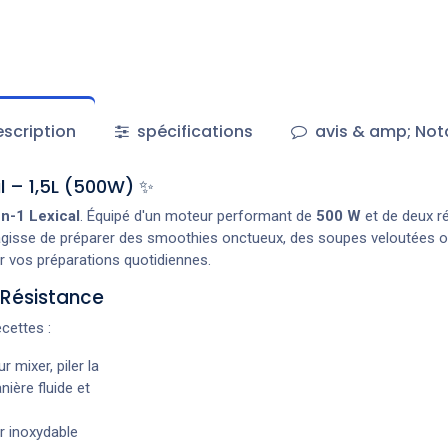
scription
spécifications
avis & amp; Not
l – 1,5L (500W) ✨
n-1 Lexical
. Équipé d'un moteur performant de
500 W
et de deux ré
 s'agisse de préparer des smoothies onctueux, des soupes veloutées 
vos préparations quotidiennes.
 Résistance
cettes :
 mixer, piler la
ière fluide et
r inoxydable