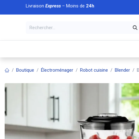
Se rendre au contenu
Livraison
Express
– Moins de
24h
À DÉCOUVRIR
🏠 Accueil
🛒Boutique
💥Nouveaut
Boutique
Électroménager
Robot cuisine
Blender
B