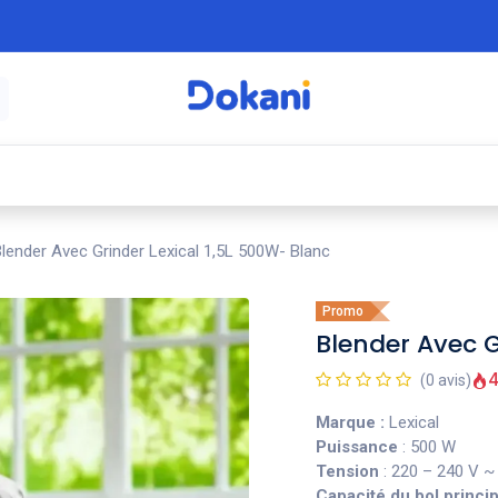
é
⚡ Électroménager
🍳 Cuisine
🍽️ Art
lender Avec Grinder Lexical 1,5L 500W- Blanc
Promo
Blender Avec G
4
(0 avis)
Marque :
Lexical
Puissance
: 500 W
Tension
: 220 – 240 V ~
Capacité du bol princip