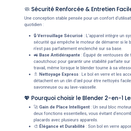
🧼 Sécurité Renforcée & Entretien Facil
Une conception stable pensée pour un confort d'utilisat
quotidien :
🔒
Verrouillage Sécurisé
: L'appareil intègre un s
sécurité qui empêche le moteur de démarrer si le b
n'est pas parfaitement enclenché sur sa base.
🚜
Base Antidérapante
: Équipé de ventouses de f
caoutchouc pour garantir une stabilité parfaite sur
travail, même lorsque le blender tourne à sa vites
🚿
Nettoyage Express
: Le bol en verre et les ac
détachent en un clin d'œil pour être nettoyés facil
savonneuse ou au lave-vaisselle.
💖 Pourquoi choisir le Blender 2-en-1 Le
🚀
Gain de Place Intelligent
: Un seul bloc moteu
deux fonctions essentielles, vous évitant d'encom
placards avec plusieurs appareils.
🎨
Élégance et Durabilité
: Son bol en verre appo