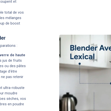
coupent et
le total de vos
r les mélanges
oup de boost
der
parations :
verre de haute
 jus de fruits
es ou des pâtes
tage d'être
 ne pas retenir
nt ultra-robuste
pour moudre
rbes sèches, vos
ères en poudre