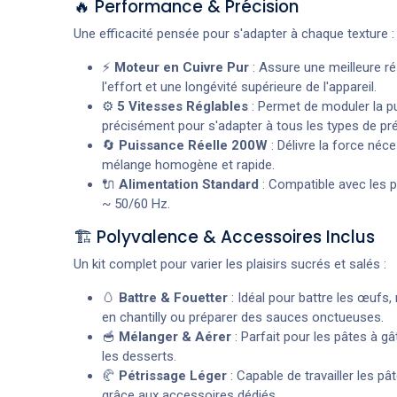
🔥 Performance & Précision
Une efficacité pensée pour s'adapter à chaque texture :
⚡
Moteur en Cuivre Pur
: Assure une meilleure ré
l'effort et une longévité supérieure de l'appareil.
⚙️
5 Vitesses Réglables
: Permet de moduler la p
précisément pour s'adapter à tous les types de pré
🔄
Puissance Réelle 200W
: Délivre la force néc
mélange homogène et rapide.
🔌
Alimentation Standard
: Compatible avec les 
~ 50/60 Hz.
🏗️ Polyvalence & Accessoires Inclus
Un kit complet pour varier les plaisirs sucrés et salés :
🥚
Battre & Fouetter
: Idéal pour battre les œufs
en chantilly ou préparer des sauces onctueuses.
🥣
Mélanger & Aérer
: Parfait pour les pâtes à gâ
les desserts.
🥐
Pétrissage Léger
: Capable de travailler les pâ
grâce aux accessoires dédiés.