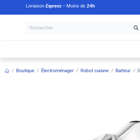
Se rendre au contenu
Livraison
Express
– Moins de
24h
À DÉCOUVRIR
🏠 Accueil
🛒Boutique
💥Nouveaut
Boutique
Électroménager
Robot cuisine
Batteur
B