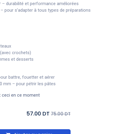
r – durabilité et performance améliorées
 – pour s’adapter à tous types de préparations
âteaux
 (avec crochets)
rèmes et desserts
r battre, fouetter et aérer
0 mm – pour pétrir les pâtes
t ceci en ce moment
57.00 DT
75.00 DT