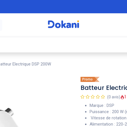
é
⚡ Électroménager
🍳 Cuisine
🍽️ Art
atteur Electrique DSP 200W
Promo
Batteur Elect
1
(0 avis)
Marque : DSP
Puissance : 200 W (r
V
itesse de rotati
Alimentation : 220-