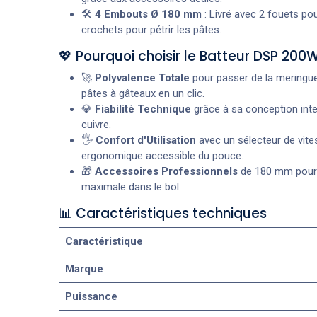
🛠️
4 Embouts Ø 180 mm
: Livré avec 2 fouets pou
crochets pour pétrir les pâtes.
💖 Pourquoi choisir le Batteur DSP 200W
🚀
Polyvalence Totale
pour passer de la meringu
pâtes à gâteaux en un clic.
💎
Fiabilité Technique
grâce à sa conception int
cuivre.
🖐️
Confort d'Utilisation
avec un sélecteur de vite
ergonomique accessible du pouce.
🎁
Accessoires Professionnels
de 180 mm pour 
maximale dans le bol.
📊 Caractéristiques techniques
Caractéristique
Marque
Puissance