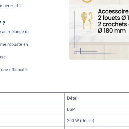
r aérer et 2
 ?
e au mélange de
erne robuste en
sse
une efficacité
Détail
DSP
200 W (Réelle)