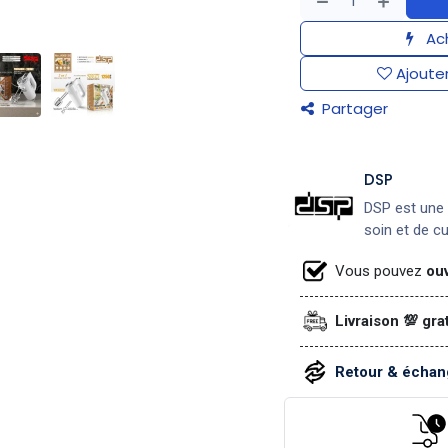
Ach
Ajouter
Partager
DSP
DSP est une 
soin et de c
Vous pouvez
ouv
Livraison 💯 gra
Retour & échang