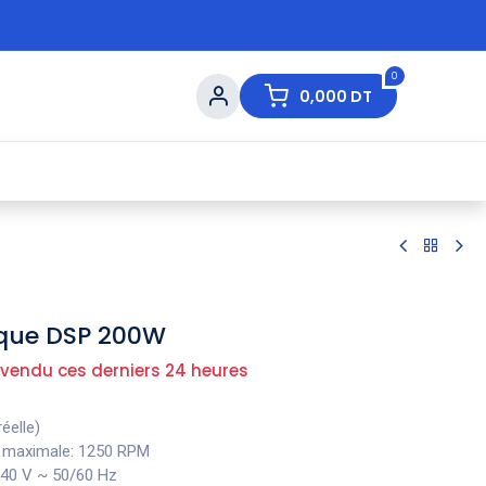
0
0,000
DT
s de Table
💇 Beauté
⚡ Ventes Flash
Ma
rique DSP 200W
 vendu ces derniers 24 heures
éelle)
on maximale: 1250 RPM
240 V ~ 50/60 Hz