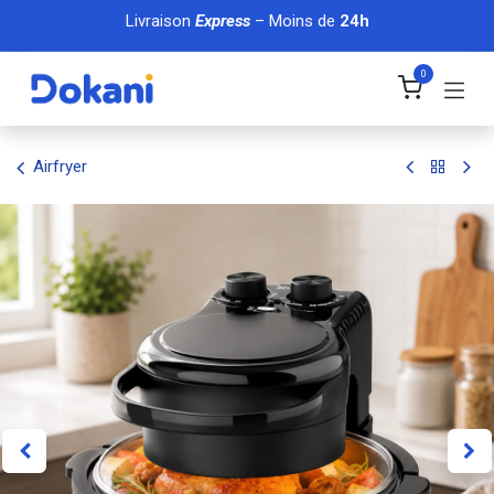
Se rendre au contenu
Livraison
Express
– Moins de
24h
0
Airfryer