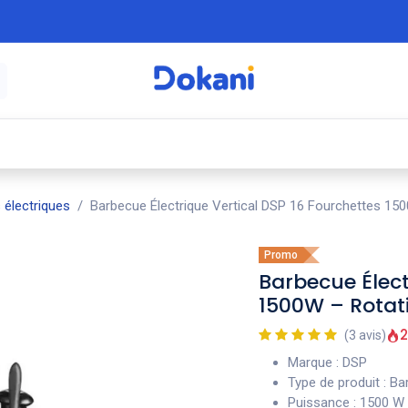
é
⚡ Électroménager
🍳 Cuisine
🍽️ Art
s électriques
Barbecue Électrique Vertical DSP 16 Fourchettes 15
Promo
Barbecue Élect
1500W – Rotat
2
(3 avis)
Marque : DSP
Type de produit : Ba
Puissance : 1500 W