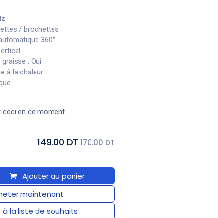
V
Hz
hettes / brochettes
 automatique 360°
ertical
graisse : Oui
te à la chaleur
ique
t ceci en ce moment
149.00 DT
170.00 DT
Ajouter au panier
eter maintenant
 à la liste de souhaits