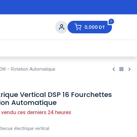
0
0,000
DT
s de Table
💇 Beauté
⚡ Ventes Flash
Ma
00W – Rotation Automatique
rique Vertical DSP 16 Fourchettes
ion Automatique
 vendu ces derniers 24 heures
rbecue électrique vertical