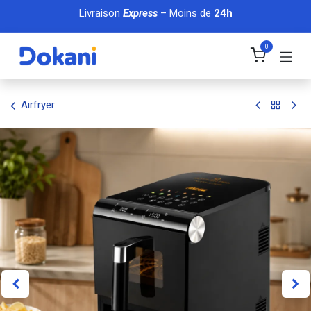
Se rendre au contenu
Livraison
Express
– Moins de
24h
0
Airfryer