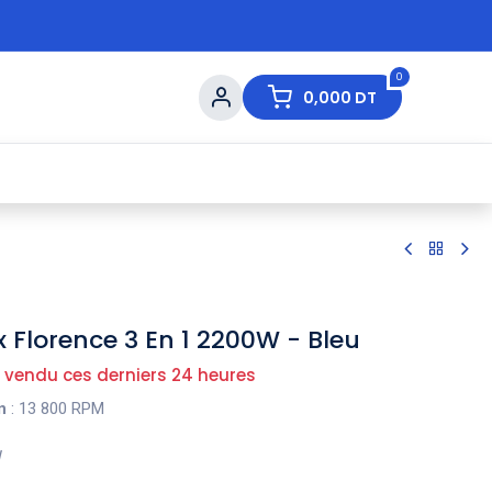
0
0,000
DT
s de Table
💇 Beauté
⚡ Ventes Flash
Ma
Florence 3 En 1 2200W - Bleu
 vendu ces derniers 24 heures
n
: 13 800 RPM
W