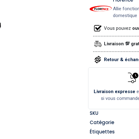
Allie fonctio
domestique
Vous pouvez
ouv
Livraison 💯 gra
Retour & échang
Livraison expresse
si vous command
SKU
Catégorie
Étiquettes