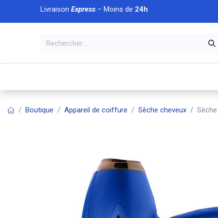
Se rendre au contenu
Livraison
Express
– Moins de
24h
À DÉCOUVRIR
🏠 Accueil
🛒Boutique
💥Nouveaut
Boutique
Appareil de coiffure
Sèche cheveux
Sèche 