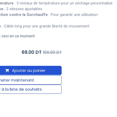
érature
: 3 niveaux de température pour un séchage personnalisé
se
: 2 vitesses ajustables
tion contre la Surchauffe
: Pour garantir une utilisation
e
: Câble long pour une grande liberté de mouvement
t ceci en ce moment
69.00 DT
100.00 DT
Ajouter au panier
eter maintenant
 à la liste de souhaits