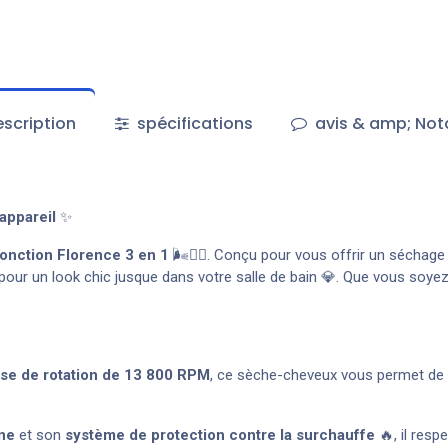
scription
spécifications
avis & amp; Not
appareil
✨
onction Florence 3 en 1
🌬️💇‍♀️. Conçu pour vous offrir un séchag
 pour un look chic jusque dans votre salle de bain 💎. Que vous soye
sse de rotation de 13 800 RPM
, ce sèche-cheveux vous permet de 
ène
et son
système de protection contre la surchauffe
🔥, il resp