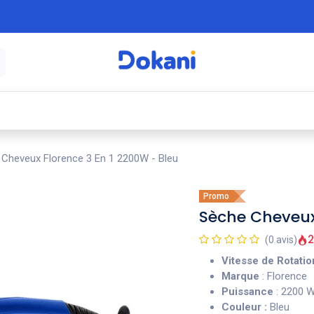
é
⚡ Électroménager
🍳 Cuisine
🍽️ Art
Cheveux Florence 3 En 1 2200W - Bleu
Promo
Sèche Cheveux 
2
(0 avis)
Vitesse de Rotatio
Marque
: Florence
Puissance
: 2200 
Couleur :
Bleu