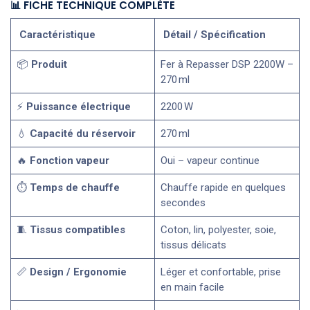
📊 FICHE TECHNIQUE COMPLÈTE
Caractéristique
Détail / Spécification
📦
Produit
Fer à Repasser DSP 2200W –
270 ml
⚡
Puissance électrique
2200 W
💧
Capacité du réservoir
270 ml
🔥
Fonction vapeur
Oui – vapeur continue
⏱️
Temps de chauffe
Chauffe rapide en quelques
secondes
🧵
Tissus compatibles
Coton, lin, polyester, soie,
tissus délicats
📏
Design / Ergonomie
Léger et confortable, prise
en main facile