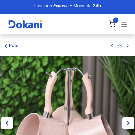
Se rendre au contenu
Livraison
Express
– Moins de
24h
0
Pots