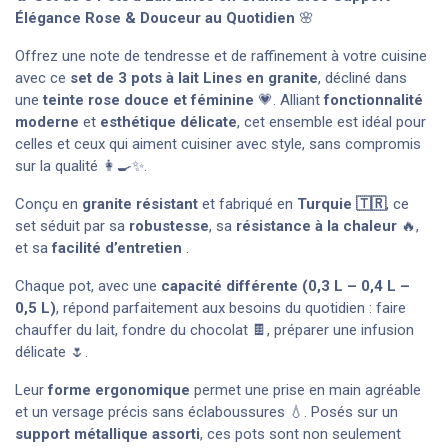
Élégance Rose & Douceur au Quotidien
🌸
Offrez une note de tendresse et de raffinement à votre cuisine
avec ce
set de 3 pots à lait Lines en granite
, décliné dans
une
teinte rose douce et féminine
💗. Alliant
fonctionnalité
moderne
et
esthétique délicate
, cet ensemble est idéal pour
celles et ceux qui aiment cuisiner avec style, sans compromis
sur la qualité 👩‍🍳✨.
Conçu en
granite résistant
et fabriqué en
Turquie 🇹🇷
, ce
set séduit par sa
robustesse
, sa
résistance à la chaleur
🔥,
et sa
facilité d’entretien
.
Chaque pot, avec une
capacité différente (0,3 L – 0,4 L –
0,5 L)
, répond parfaitement aux besoins du quotidien : faire
chauffer du lait, fondre du chocolat 🍫, préparer une infusion
délicate 🌷.
Leur
forme ergonomique
permet une prise en main agréable
et un versage précis sans éclaboussures 💧. Posés sur un
support métallique assorti
, ces pots sont non seulement