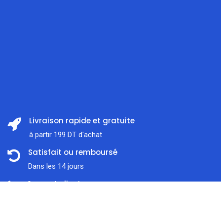
Livraison rapide et gratuite
à partir 199 DT d'achat
Satisfait ou remboursé
Dans les 14 jours
Support client
Prix:
ajouter au panier
À l'écoute 7j / 7
77,000
DT
Paiement en ligne sécurisé