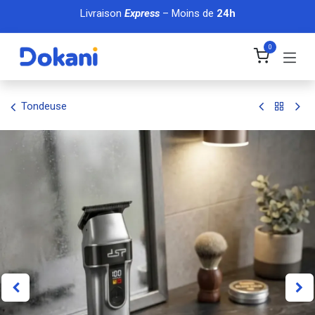
Se rendre au contenu
Livraison
Express
– Moins de
24h
0
Tondeuse