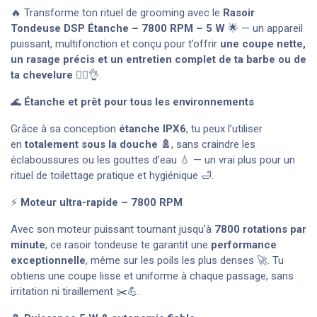
🔥 Transforme ton rituel de grooming avec le
Rasoir
Tondeuse DSP Étanche – 7800 RPM – 5 W
🌟 — un appareil
puissant, multifonction et conçu pour t’offrir
une coupe nette,
un rasage précis et un entretien complet de ta barbe ou de
ta chevelure
💇‍♂️👌.
🌊
Étanche et prêt pour tous les environnements
Grâce à sa conception
étanche IPX6
, tu peux l’utiliser
en
totalement sous la douche 🚿
, sans craindre les
éclaboussures ou les gouttes d’eau 💧 — un vrai plus pour un
rituel de toilettage pratique et hygiénique 🛁.
⚡
Moteur ultra-rapide – 7800 RPM
Avec son moteur puissant tournant jusqu’à
7800 rotations par
minute
, ce rasoir tondeuse te garantit une
performance
exceptionnelle
, même sur les poils les plus denses 🚀. Tu
obtiens une coupe lisse et uniforme à chaque passage, sans
irritation ni tiraillement ✂️💪.