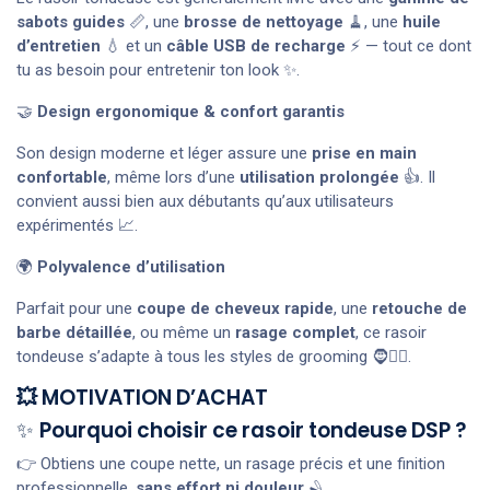
sabots guides
📏, une
brosse de nettoyage
🧹, une
huile
d’entretien
💧 et un
câble USB de recharge
⚡ — tout ce dont
tu as besoin pour entretenir ton look ✨.
🤝
Design ergonomique & confort garantis
Son design moderne et léger assure une
prise en main
confortable
, même lors d’une
utilisation prolongée
👍. Il
convient aussi bien aux débutants qu’aux utilisateurs
expérimentés 📈.
🌍
Polyvalence d’utilisation
Parfait pour une
coupe de cheveux rapide
, une
retouche de
barbe détaillée
, ou même un
rasage complet
, ce rasoir
tondeuse s’adapte à tous les styles de grooming 🧔💇‍♂️.
💥 MOTIVATION D’ACHAT
✨
Pourquoi choisir ce rasoir tondeuse DSP ?
👉 Obtiens une coupe nette, un rasage précis et une finition
professionnelle,
sans effort ni douleur
🪒