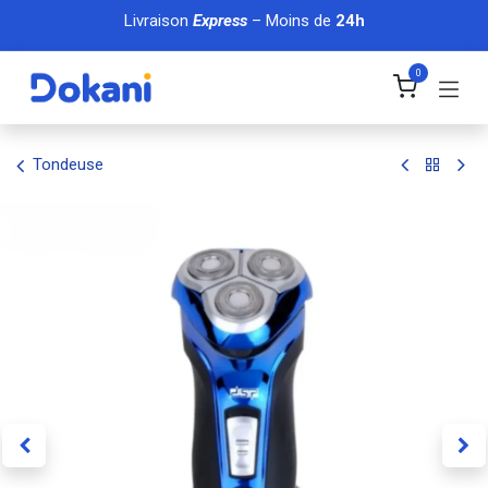
Se rendre au contenu
Livraison
Express
– Moins de
24h
0
Tondeuse