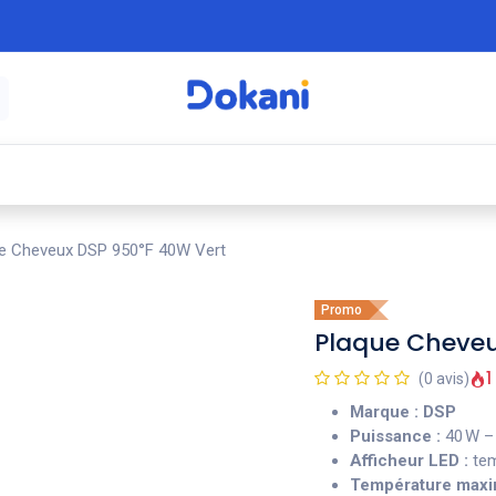
é
⚡ Électroménager
🍳 Cuisine
🍽️ Art
e Cheveux DSP 950°F 40W Vert
Promo
Plaque Cheveu
1
(0 avis)
Marque : DSP
Puissance :
40 W –
Afficheur LED :
tem
Température maxi