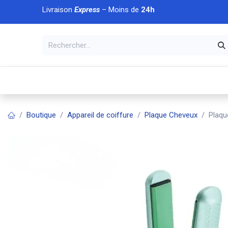
Se rendre au contenu
Livraison
Express
– Moins de
24h
À DÉCOUVRIR
🏠 Accueil
🛒Boutique
💥Nouveaut
Boutique
Appareil de coiffure
Plaque Cheveux
Plaqu