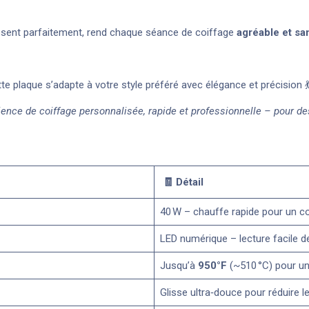
issent parfaitement, rend chaque séance de coiffage
agréable et san
e plaque s’adapte à votre style préféré avec élégance et précision 
nce de coiffage personnalisée, rapide et professionnelle – pour des
🧾
Détail
40 W – chauffe rapide pour un c
LED numérique – lecture facile d
Jusqu’à
950°F
(~510 °C) pour un
Glisse ultra‑douce pour réduire l