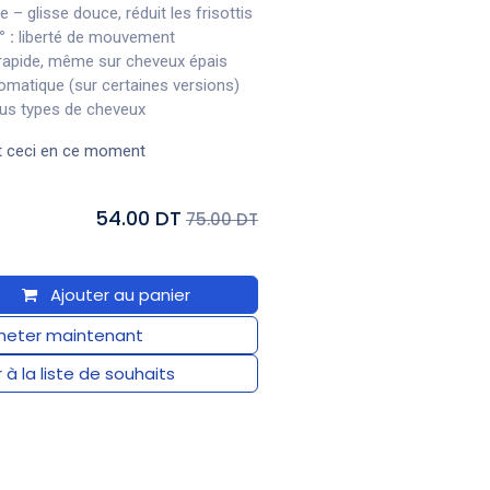
– glisse douce, réduit les frisottis
 :
liberté de mouvement
rapide, même sur cheveux épais
omatique (sur certaines versions)
us types de cheveux
t ceci en ce moment
54.00 DT
75.00 DT
Ajouter au panier
eter maintenant
 à la liste de souhaits