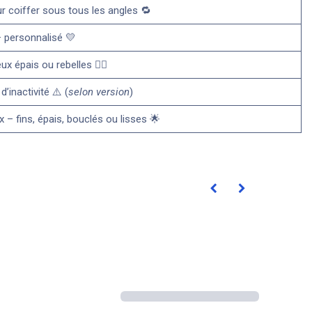
r coiffer sous tous les angles 🔁
– personnalisé 💛
 épais ou rebelles 💇‍♀️
’inactivité ⚠️ (
selon version
)
 – fins, épais, bouclés ou lisses 🌟