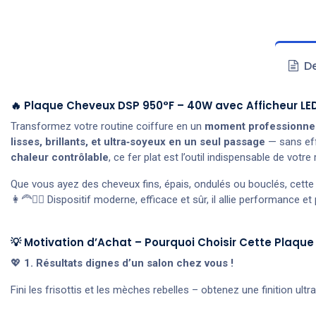
De
🔥 Plaque Cheveux DSP 950°F – 40W avec Afficheur LED ✨
Transformez votre routine coiffure en un
moment professionnel
lisses, brillants, et ultra‑soyeux en un seul passage
— sans eff
chaleur contrôlable
, ce fer plat est l’outil indispensable de votr
Que vous ayez des cheveux fins, épais, ondulés ou bouclés, cette
👩‍🦰👱‍♀️ Dispositif moderne, efficace et sûr, il allie performance
💡 Motivation d’Achat – Pourquoi Choisir Cette Plaque
💖
1. Résultats dignes d’un salon chez vous !
Fini les frisottis et les mèches rebelles – obtenez une finition ult