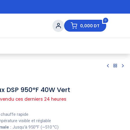
0
0,000
DT
s de Table
💇 Beauté
⚡ Ventes Flash
Ma
x DSP 950°F 40W Vert
 vendu ces derniers 24 heures
 chauffe rapide
pérature visible et réglable
male :
Jusqu’à 950°F (~510 °C)