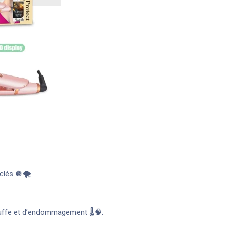
lés 🪩🌪️.
auffe et d’endommagement 🌡️🧠.