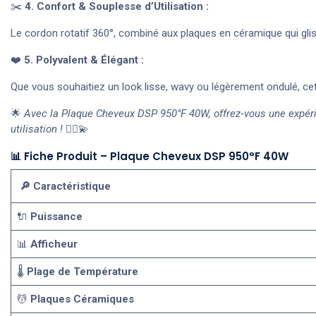
✂️
4. Confort & Souplesse d’Utilisation :
Le cordon rotatif 360°, combiné aux plaques en céramique qui gl
❤️
5. Polyvalent & Élégant :
Que vous souhaitiez un look lisse, wavy ou légèrement ondulé, cett
🌟
Avec la Plaque Cheveux DSP 950°F 40W, offrez‑vous une expérie
utilisation !
💆‍♀️💫
📊 Fiche Produit – Plaque Cheveux DSP 950°F 40W
🔎
Caractéristique
🔌
Puissance
📊
Afficheur
🌡️
Plage de Température
💆
Plaques Céramiques