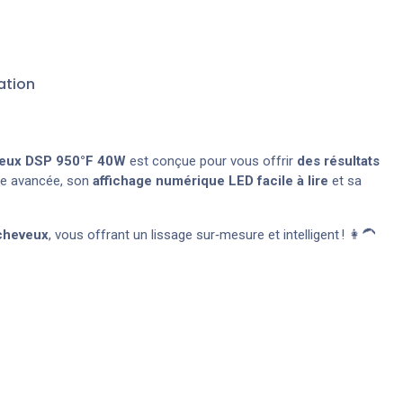
ation
eux DSP 950°F 40W
est conçue pour vous offrir
des résultats
gie avancée, son
affichage numérique LED facile à lire
et sa
 cheveux
, vous offrant un lissage sur‑mesure et intelligent ! 👩‍🦱