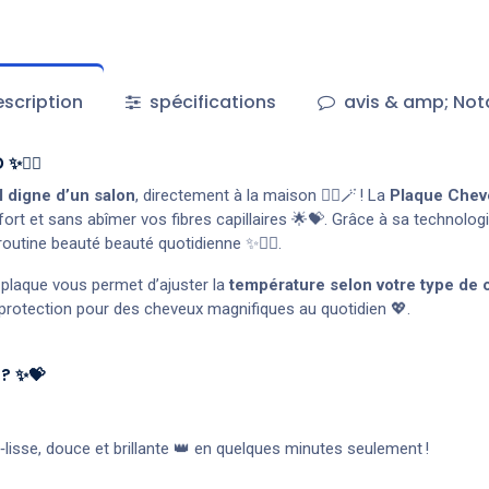
scription
spécifications
avis & amp; Not
💆‍♀️
 digne d’un salon
, directement à la maison 💁‍♀️🪄 ! La
Plaque Chev
ort et sans abîmer vos fibres capillaires 🌟💝. Grâce à sa technolo
e routine beauté beauté quotidienne ✨💇‍♀️.
 plaque vous permet d’ajuster la
température selon votre type de
 et protection pour des cheveux magnifiques au quotidien 💖.
 ? ✨💝
ra‑lisse, douce et brillante 👑 en quelques minutes seulement !