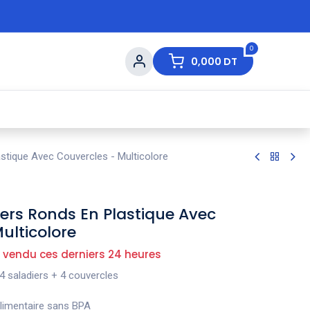
0
0,000
DT
s de Table
💇 Beauté
⚡ Ventes Flash
Ma
astique Avec Couvercles - Multicolore
iers Ronds En Plastique Avec
ulticolore
 vendu ces derniers 24 heures
4 saladiers + 4 couvercles
alimentaire sans BPA