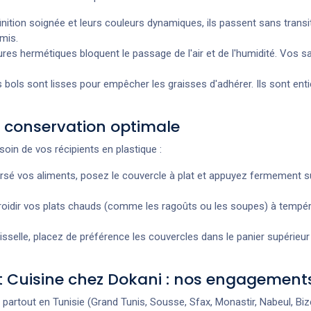
inition soignée et leurs couleurs dynamiques, ils passent sans trans
mis.
es hermétiques bloquent le passage de l'air et de l'humidité. Vos s
 bols sont lisses pour empêcher les graisses d'adhérer. Ils sont ent
ne conservation optimale
oin de vos récipients en plastique :
rsé vos aliments, posez le couvercle à plat et appuyez fermement sur
roidir vos plats chauds (comme les ragoûts ou les soupes) à tempér
aisselle, placez de préférence les couvercles dans le panier supérieur
et Cuisine chez Dokani : nos engagement
partout en Tunisie (Grand Tunis, Sousse, Sfax, Monastir, Nabeul, Bizer