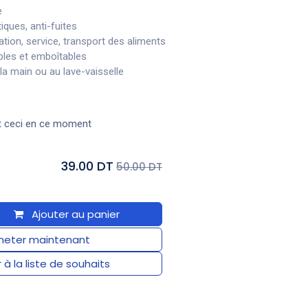
e
ques, anti-fuites
vation, service, transport des aliments
bles et emboîtables
 la main ou au lave-vaisselle
t ceci en ce moment
39.00 DT
50.00 DT
Ajouter au panier
eter maintenant
 à la liste de souhaits