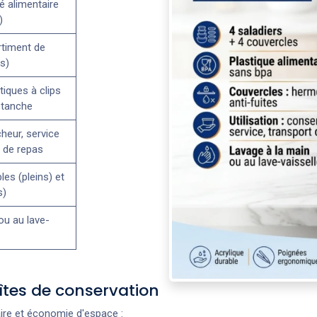
té alimentaire
)
rtiment de
s)
iques à clips
étanche
heur, service
t de repas
les (pleins) et
s)
ou au lave-
oîtes de conservation
taire et économie d'espace :