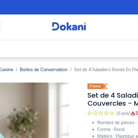
é
⚡ Électroménager
🍳 Cuisine
🍽️ Art
uisine
Boites de Conservation
Set de 4 Saladiers Ronds En Pl
Promo
Set de 4 Salad
Couvercles - M
3
(0 avis)
Nombre de pièces : 
Forme : Rond
Matière : Plastique 