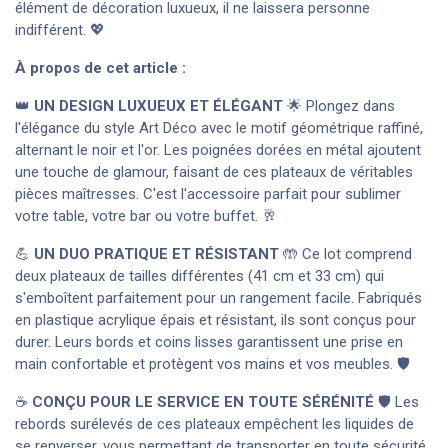
élément de décoration luxueux, il ne laissera personne
indifférent. 💖
À propos de cet article :
👑
UN DESIGN LUXUEUX ET ÉLÉGANT
🌟 Plongez dans
l'élégance du style Art Déco avec le motif géométrique raffiné,
alternant le noir et l'or. Les poignées dorées en métal ajoutent
une touche de glamour, faisant de ces plateaux de véritables
pièces maîtresses. C'est l'accessoire parfait pour sublimer
votre table, votre bar ou votre buffet. 🥂
💪
UN DUO PRATIQUE ET RÉSISTANT
🤲 Ce lot comprend
deux plateaux de tailles différentes (41 cm et 33 cm) qui
s'emboîtent parfaitement pour un rangement facile. Fabriqués
en plastique acrylique épais et résistant, ils sont conçus pour
durer. Leurs bords et coins lisses garantissent une prise en
main confortable et protègent vos mains et vos meubles. 🛡️
☕️
CONÇU POUR LE SERVICE EN TOUTE SÉRÉNITÉ
🛡️ Les
rebords surélevés de ces plateaux empêchent les liquides de
se renverser, vous permettant de transporter en toute sécurité