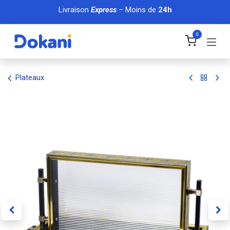
Se rendre au contenu
Livraison
Express
– Moins de
24h
0
Plateaux