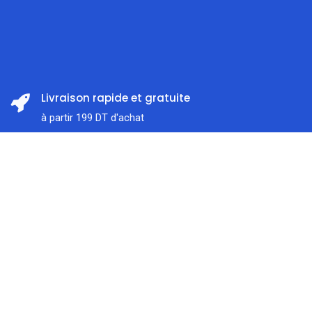
Livraison rapide et gratuite
à partir 199 DT d'achat
Satisfait ou remboursé
Prix:
ajouter au panier
49,000
DT
Dans les 14 jours
Support client
Accueil
Rechercher
Catégorie
Compte
À l'écoute 7j / 7
Paiement en ligne sécurisé
Nous traitons SSL сertificate