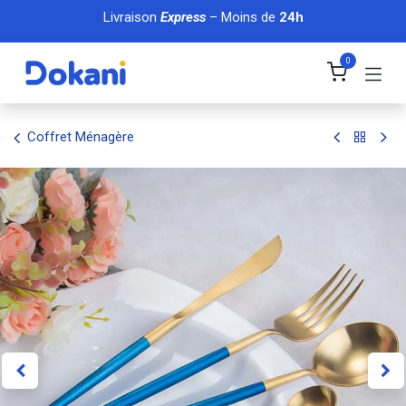
Se rendre au contenu
Livraison
Express
– Moins de
24h
0
Coffret Ménagère