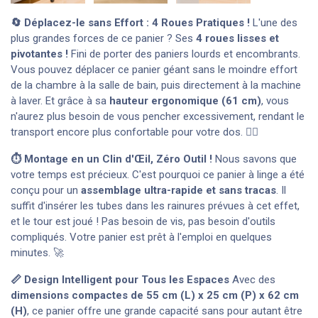
🔄 Déplacez-le sans Effort : 4 Roues Pratiques !
L'une des
plus grandes forces de ce panier ? Ses
4 roues lisses et
pivotantes !
Fini de porter des paniers lourds et encombrants.
Vous pouvez déplacer ce panier géant sans le moindre effort
de la chambre à la salle de bain, puis directement à la machine
à laver. Et grâce à sa
hauteur ergonomique (61 cm)
, vous
n'aurez plus besoin de vous pencher excessivement, rendant le
transport encore plus confortable pour votre dos. 🧘‍♀️
⏱️ Montage en un Clin d'Œil, Zéro Outil !
Nous savons que
votre temps est précieux. C'est pourquoi ce panier à linge a été
conçu pour un
assemblage ultra-rapide et sans tracas
. Il
suffit d'insérer les tubes dans les rainures prévues à cet effet,
et le tour est joué ! Pas besoin de vis, pas besoin d'outils
compliqués. Votre panier est prêt à l'emploi en quelques
minutes. 🚀
📏 Design Intelligent pour Tous les Espaces
Avec des
dimensions compactes de 55 cm (L) x 25 cm (P) x 62 cm
(H)
, ce panier offre une grande capacité sans pour autant être