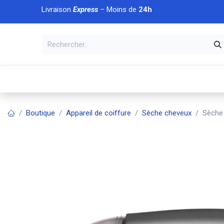
Se rendre au contenu
Livraison
Express
– Moins de
24h
À DÉCOUVRIR
🏠 Accueil
🛒Boutique
💥Nouveaut
Boutique
Appareil de coiffure
Sèche cheveux
Sèche