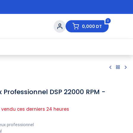
0
0,000
DT
s de Table
💇 Beauté
⚡ Ventes Flash
Ma
 Professionnel DSP 22000 RPM -
 vendu ces derniers 24 heures
ux professionnel
W