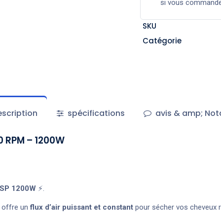
si vous command
SKU
Catégorie
scription
spécifications
avis & amp; Not
0 RPM – 1200W
DSP 1200W
⚡.
il offre un
flux d’air puissant et constant
pour sécher vos cheveux ra