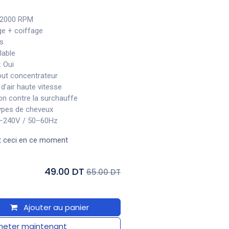
22000 RPM
e + coiffage
es
lable
: Oui
ut concentrateur
 d’air haute vitesse
on contre la surchauffe
ypes de cheveux
–240V / 50–60Hz
t ceci en ce moment
49.00 DT
65.00 DT
Ajouter au panier
eter maintenant