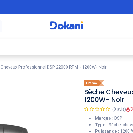
é
⚡ Électroménager
🍳 Cuisine
🍽️ Art
 Cheveux Professionnel DSP 22000 RPM - 1200W- Noir
Promo
Sèche Cheveux
1200W- Noir
3
(0 avis)
Marque
: DSP
Type
: Sèche-cheve
Puissance
: 1200 