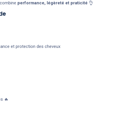
e combine
performance, légèreté et praticité
👌
de
sance et protection des cheveux
es 🔥