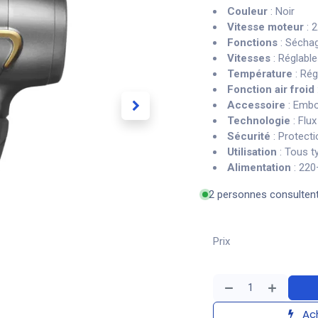
Couleur
: Noir
Vitesse moteur
: 
Fonctions
: Séchag
Vitesses
: Réglabl
Température
: Rég
Fonction air froid
Accessoire
: Embo
Technologie
: Flux
Sécurité
: Protecti
Utilisation
: Tous t
Alimentation
: 220
2 personnes consulten
Prix
Ach