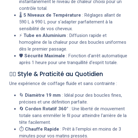
instantanément le niveau de chaleur choisi pour un
contrôle total.
🌡️
5 Niveaux de Température
: Réglages allant de
590 L à 990 L pour s'adapter parfaitement à la
sensibilité de vos cheveux.
⚡
Tube en Aluminium
: Diffusion rapide et
homogène de la chaleur pour des boucles uniformes
dès le premier passage.
🛡️
Sécurité Maximale
: Fonction d'arrêt automatique
après 1 heure pour une tranquillité d'esprit totale.
💇‍♀️ Style & Praticité au Quotidien
Une expérience de coiffage fluide et sans contrainte :
🌀
Diamètre 19 mm
: Idéal pour des boucles fines,
précises et une définition parfaite.
🔄
Cordon Rotatif 360°
: Une liberté de mouvement
totale sans emmêler le fil pour atteindre l'arrière de la
tête facilement.
⏱️
Chauffe Rapide
: Prêt à l'emploi en moins de 3
minutes pour vos matins pressés.