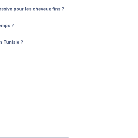
essive pour les cheveux fins ?
temps ?
n Tunisie ?