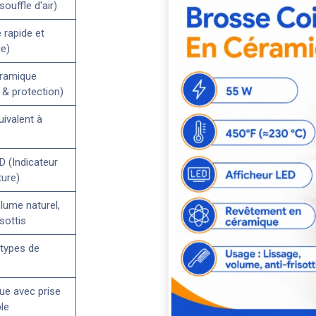
ouffle d'air)
 rapide et
e)
ramique
 & protection)
ivalent à
D (Indicateur
ture)
lume naturel,
sottis
 types de
ue avec prise
le