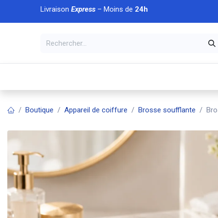
Se rendre au contenu
Livraison
Express
– Moins de
24h
À DÉCOUVRIR
🏠 Accueil
🛒Boutique
💥Nouveaut
Boutique
Appareil de coiffure
Brosse soufflante
Bro