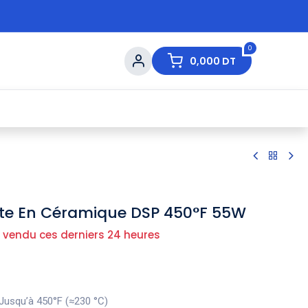
0
0,000
DT
s de Table
💇 Beauté
⚡ Ventes Flash
Ma
nte En Céramique DSP 450°F 55W
 vendu ces derniers 24 heures
Jusqu’à 450°F (≈230 °C)