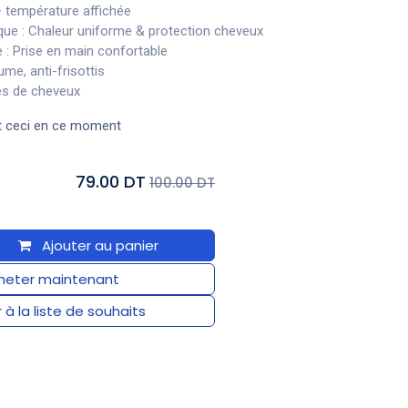
– température affichée
ue : Chaleur uniforme & protection cheveux
: Prise en main confortable
ume, anti-frisottis
es de cheveux
t ceci en ce moment
79.00 DT
100.00 DT
Ajouter au panier
eter maintenant
 à la liste de souhaits