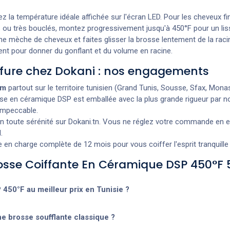
lez la température idéale affichée sur l'écran LED. Pour les cheveux f
 ou très bouclés, montez progressivement jusqu'à 450°F pour un lis
e mèche de cheveux et faites glisser la brosse lentement de la racin
ent pour donner du gonflant et du volume en racine.
iffure chez Dokani : nos engagements
um
partout sur le territoire tunisien (Grand Tunis, Sousse, Sfax, Monasti
e en céramique DSP est emballée avec la plus grande rigueur par n
 impeccable.
oute sérénité sur Dokani.tn. Vous ne réglez votre commande en espè
.
 en charge complète de 12 mois pour vous coiffer l'esprit tranquille 
rosse Coiffante En Céramique DSP 450°F
450°F au meilleur prix en Tunisie ?
ne brosse soufflante classique ?