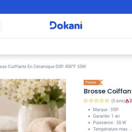
é
⚡ Électroménager
🍳 Cuisine
🍽️ Art
sse Coiffante En Céramique DSP 450°F 55W
Promo
Brosse Coiffa
2
(0 avis)
Marque : DSP
Garantie: 1 an
Puissance : 55 W
Température max. : 