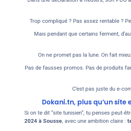
Dans une déclaration à Reuters, son PDG a
Trop compliqué ? Pas assez rentable ? Pe
Mais pendant que certains ferment, d’au
On ne promet pas la lune. On fait mieux
Pas de fausses promos. Pas de produits fan
C’est pas juste du e-com
Dokani.tn, plus qu’un sit
Si on te dit “site tunisien”, tu penses peut-êt
2024 à Sousse
, avec une ambition claire :
t