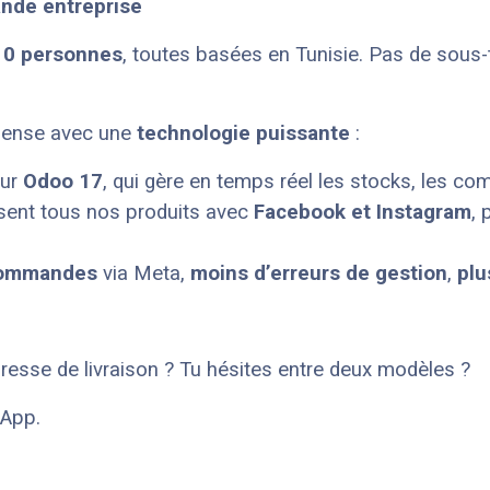
ande entreprise
10 personnes
, toutes basées en Tunisie. Pas de sous-
mpense avec une
technologie puissante
:
sur
Odoo 17
, qui gère en temps réel les stocks, les co
isent tous nos produits avec
Facebook et Instagram
,
commandes
via Meta,
moins d’erreurs de gestion
,
plu
resse de livraison ? Tu hésites entre deux modèles ?
sApp.