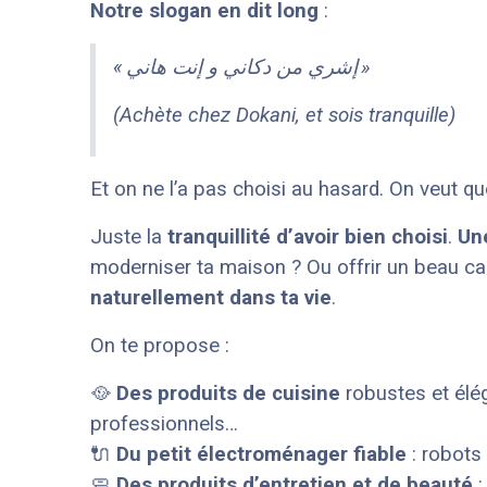
Notre slogan en dit long
:
« إشري من دكاني و إنت هاني »
(Achète chez Dokani, et sois tranquille)
Et on ne l’a pas choisi au hasard. On veut 
Juste la
tranquillité d’avoir bien choisi
.
Une
moderniser ta maison ? Ou offrir un beau ca
naturellement dans ta vie
.
On te propose :
🥘
Des produits de cuisine
robustes et éléga
professionnels…
🔌
Du petit électroménager fiable
: robots
🧼
Des produits d’entretien et de beauté
: