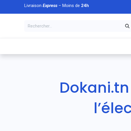
Se rendre au contenu
Livraison
Express
– Moins de
24h
À DÉCOUVRIR
🏠 Accueil
🛒Boutique
💥Nouveaut
Dokani.tn
l’él