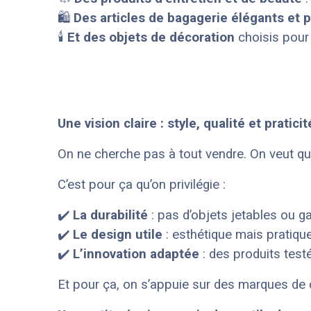
🛍️
Des articles de bagagerie élégants et 
🕯️
Et des objets de décoration
choisis pour l
Une vision claire : style, qualité et praticit
On ne cherche pas à tout vendre. On veut q
C’est pour ça qu’on privilégie :
✔️
La durabilité
: pas d’objets jetables ou g
✔️
Le design utile
: esthétique mais pratique
✔️
L’innovation adaptée
: des produits test
Et pour ça, on s’appuie sur des marques d