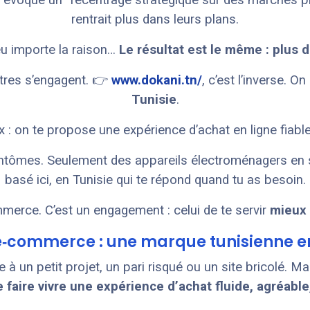
 évoqué un “recentrage stratégique sur des marchés pl
rentrait plus dans leurs plans.
u importe la raison…
Le résultat est le même : plus d
tres s’engagent. 👉
www.dokani.tn/
, c’est l’inverse. On
Tunisie
.
 : on te propose une expérience d’achat en ligne fiable
tômes. Seulement des appareils électroménagers en sto
basé ici, en Tunisie qui te répond quand tu as besoin.
merce. C’est un engagement : celui de te servir
mieux
e e‑commerce : une marque tunisienne 
re à un petit projet, un pari risqué ou un site bricolé. Ma
e faire vivre une expérience d’achat fluide, agréabl