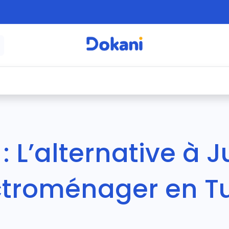
é
⚡ Électroménager
🍳 Cuisine
🍽️ Art
 : L’alternative à 
ectroménager en Tu