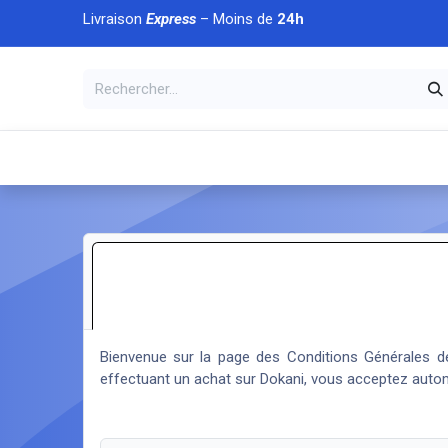
Se rendre au contenu
Livraison
Express
– Moins de
24h
À DÉCOUVRIR
🏠 Accueil
🛒Boutique
💥Nouveaut
Bienvenue sur la page des Conditions Générales de 
effectuant un achat sur Dokani, vous acceptez auto