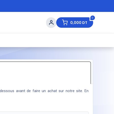
0
0,000
DT
s de Table
💇 Beauté
⚡ Ventes Flash
Ma
-dessous avant de faire un achat sur notre site. En