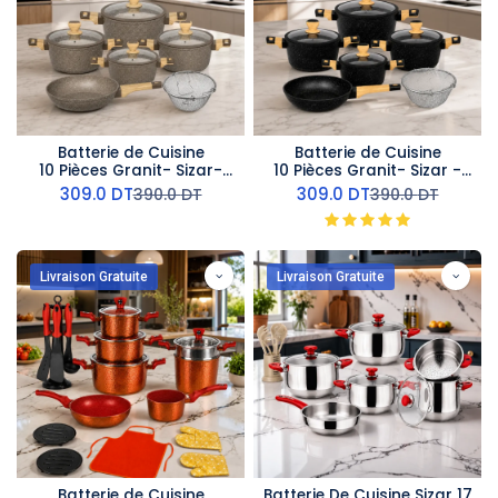
Batterie de Cuisine
Batterie de Cuisine
10 Pièces Granit- Sizar-
10 Pièces Granit- Sizar -
Grège
Noir
309.0
DT
309.0
DT
390.0
DT
390.0
DT
Livraison Gratuite
Livraison Gratuite
Batterie de Cuisine
Batterie De Cuisine Sizar 17