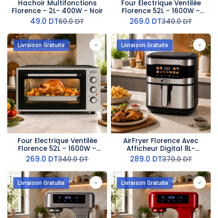
Hachoir Multifonctions
Four Electrique Ventilée
Florence - 2L- 400W - Noir
Florence 52L - 1600W –
Noir
49.0
DT
269.0
DT
60.0
DT
340.0
DT
Livraison Gratuite
Livraison Gratuite
Four Electrique Ventilée
AirFryer Florence Avec
Florence 52L - 1600W –
Afficheur Digital 8L-
Gris
2000W
269.0
DT
289.0
DT
340.0
DT
370.0
DT
Livraison Gratuite
Livraison Gratuite