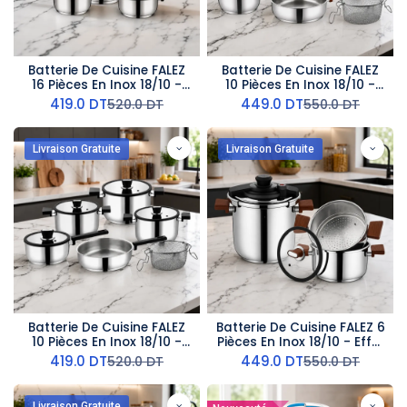
Batterie De Cuisine FALEZ
Batterie De Cuisine FALEZ
16 Pièces En Inox 18/10 -
10 Pièces En Inox 18/10 -
Noir
Effet Bois
419.0
DT
449.0
DT
520.0
DT
550.0
DT
Livraison Gratuite
Livraison Gratuite
Batterie De Cuisine FALEZ
Batterie De Cuisine FALEZ 6
10 Pièces En Inox 18/10 -
Pièces En Inox 18/10 - Effet
Noir
Bois
419.0
DT
449.0
DT
520.0
DT
550.0
DT
Livraison Gratuite