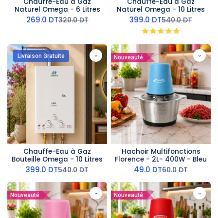
Chauffe-Eau à Gaz
Chauffe-Eau à Gaz
Naturel Omega - 6 Litres
Naturel Omega - 10 Litres
269.0
DT
399.0
DT
320.0
DT
540.0
DT
Livraison Gratuite
Nouveauté
Chauffe-Eau à Gaz
Hachoir Multifonctions
Bouteille Omega - 10 Litres
Florence - 2L- 400W - Bleu
399.0
DT
49.0
DT
540.0
DT
60.0
DT
Nouveauté
Nouveauté