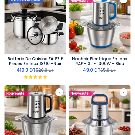
Nouveauté
Batterie De Cuisine FALEZ 6
Hachoir Electrique En Inox
Pièces En Inox 18/10 -Noir
RAF - 3L - 1000W - Bleu
419.0
DT
49.0
DT
520.0
DT
65.0
DT
Nouveauté
Nouveauté