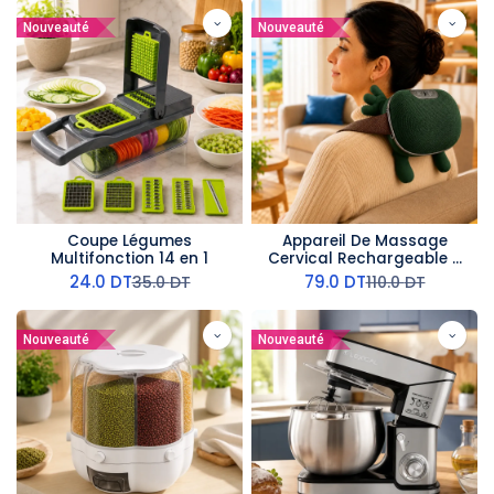
Nouveauté
Nouveauté
Coupe Légumes
Appareil De Massage
Multifonction 14 en 1
Cervical Rechargeable -
10 W Vert
24.0
DT
79.0
DT
35.0
DT
110.0
DT
Nouveauté
Nouveauté