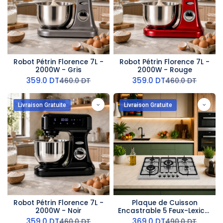
Robot Pétrin Florence 7L -
Robot Pétrin Florence 7L -
2000W - Gris
2000W - Rouge
359.0
DT
359.0
DT
460.0
DT
460.0
DT
Livraison Gratuite
Livraison Gratuite
Robot Pétrin Florence 7L -
Plaque de Cuisson
2000W - Noir
Encastrable 5 Feux-Lexical
- Fonte
359.0
DT
369.0
DT
460.0
DT
490.0
DT