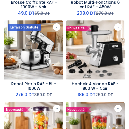
Brosse Coiffante RAF -
Robot Multi-Fonctions 6
1000W - Noir
en1 RAF - 450W
49.0
DT
209.0
DT
65.0
DT
270.0
DT
Livraison Gratuite
Nouveauté
Robot Pétrin RAF - 5L -
Hachoir A Viande RAF -
1000W
800 W - Noir
279.0
DT
189.0
DT
360.0
DT
250.0
DT
Nouveauté
Nouveauté