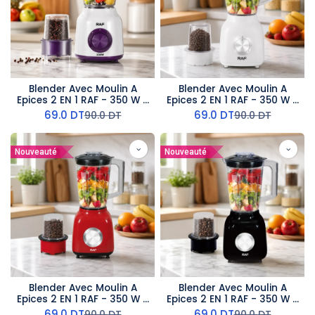
Blender Avec Moulin A
Blender Avec Moulin A
Epices 2 EN 1 RAF - 350 W -
Epices 2 EN 1 RAF - 350 W -
1,5 L - Blanc
1,5 L - Blanc
69.0
DT
69.0
DT
90.0
DT
90.0
DT
Nouveauté
Nouveauté
Blender Avec Moulin A
Blender Avec Moulin A
Epices 2 EN 1 RAF - 350 W -
Epices 2 EN 1 RAF - 350 W -
1,5 L - Rouge
1,5 L - Noir
69.0
DT
69.0
DT
90.0
DT
90.0
DT