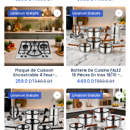
Livraison Gratuite
Livraison Gratuite
Plaque de Cuisson
Batterie De Cuisine FALEZ
Encastrable 4 Feux-
16 Pièces En Inox 18/10 -
Lexical - Métal
Effet Bois
259.0
DT
449.0
DT
340.0
DT
550.0
DT
Livraison Gratuite
Livraison Gratuite