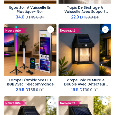
Egouttoir A Vaisselle En
Tapis De Séchage A
Plastique- Noir
Vaisselle Avec Support
Pour Assiettes
34.0
DT
22.9
DT
45.0
DT
30.0
DT
Nouveauté
Nouveauté
Lampe D'ambiance LED
Lampe Solaire Murale
RGB Avec Télécommande
Double Avec Détecteur
-2W
39.9
DT
19.9
DT
55.0
DT
30.0
DT
Nouveauté
Nouveauté