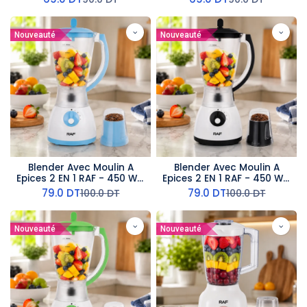
Nouveauté
Nouveauté
Blender Avec Moulin A
Blender Avec Moulin A
Epices 2 EN 1 RAF - 450 W -
Epices 2 EN 1 RAF - 450 W -
1,5 L - Bleu
1,5 L - Noir
79.0
DT
79.0
DT
100.0
DT
100.0
DT
Nouveauté
Nouveauté