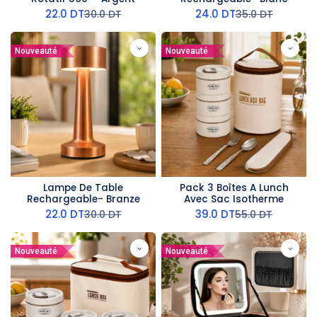
22.0
DT
24.0
DT
30.0
DT
35.0
DT
Nouveauté
Nouveauté
Lampe De Table
Pack 3 Boîtes A Lunch
Rechargeable- Branze
Avec Sac Isotherme
22.0
DT
39.0
DT
30.0
DT
55.0
DT
Nouveauté
Nouveauté