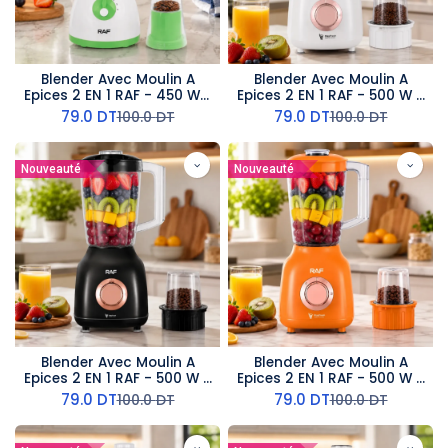
Blender Avec Moulin A
Blender Avec Moulin A
Epices 2 EN 1 RAF - 450 W -
Epices 2 EN 1 RAF - 500 W -
1,5 L - Vert
1,6 L - Blanc
79.0
DT
79.0
DT
100.0
DT
100.0
DT
Nouveauté
Nouveauté
Blender Avec Moulin A
Blender Avec Moulin A
Epices 2 EN 1 RAF - 500 W -
Epices 2 EN 1 RAF - 500 W -
1,6 L - Noir
1,6 L - Orange
79.0
DT
79.0
DT
100.0
DT
100.0
DT