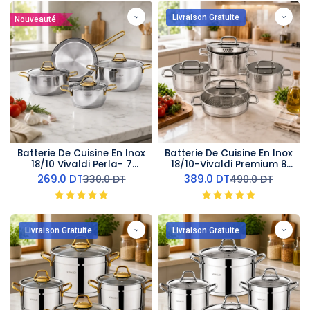
Livraison Gratuite
Nouveauté
Batterie De Cuisine En Inox
Batterie De Cuisine En Inox
18/10 Vivaldi Perla- 7
18/10-Vivaldi Premium 8
pièces - Doré
Pièces - Argent
269.0
DT
389.0
DT
330.0
DT
490.0
DT
Livraison Gratuite
Livraison Gratuite