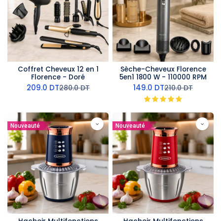
Coffret Cheveux 12 en 1
Sèche-Cheveux Florence
Florence - Doré
5en1 1800 W - 110000 RPM
209.0
DT
149.0
DT
280.0
DT
210.0
DT
Nouveauté
Nouveauté