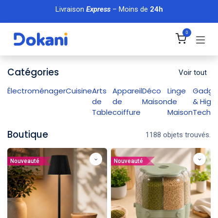
Se rendre au contenu
Livraison
Express
– Moins de
24h
0
Catégories
Voir tout
Électroménager
Cuisine
Arts
Appareil
Déco
Linge
Gadge
de
de
Maison
de
& High
Table
coiffure
Maison
Tech
Boutique
1188 objets trouvés.
Nouveauté
Nouveauté