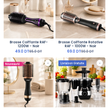
Brosse Coiffante RAF-
Brosse Coiffante Rotative
1200W - Noir
RAF - 1000W - Noir
49.0
DT
69.0
DT
65.0
DT
90.0
DT
Livraison Gratuite
Nouveauté