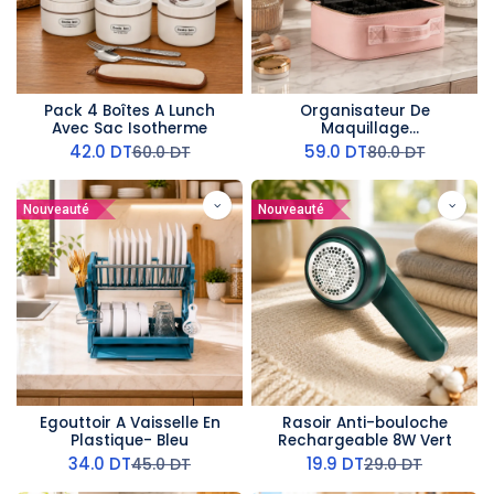
Pack 4 Boîtes A Lunch
Organisateur De
Avec Sac Isotherme
Maquillage
Multifonctionnel Avec
42.0
DT
59.0
DT
60.0
DT
80.0
DT
Miroir LED- Rose
Nouveauté
Nouveauté
Egouttoir A Vaisselle En
Rasoir Anti-bouloche
Plastique- Bleu
Rechargeable 8W Vert
34.0
DT
19.9
DT
45.0
DT
29.0
DT