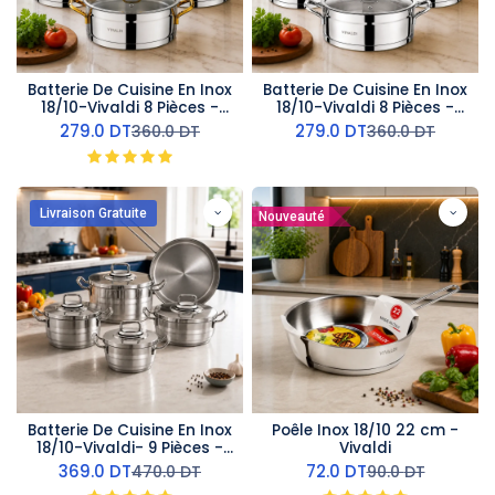
Batterie De Cuisine En Inox
Batterie De Cuisine En Inox
18/10-Vivaldi 8 Pièces -
18/10-Vivaldi 8 Pièces -
Doré
Argent
279.0
DT
279.0
DT
360.0
DT
360.0
DT
Livraison Gratuite
Nouveauté
Batterie De Cuisine En Inox
Poêle Inox 18/10 22 cm -
18/10-Vivaldi- 9 Pièces -
Vivaldi
Argent
369.0
DT
72.0
DT
470.0
DT
90.0
DT