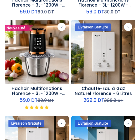
Hachoir Multifonctions
Hachoir Multifonctions
Florence - 3L- 1200W -
Florence - 3L- 1200W -
Bleu
Rouge
59.0
DT
59.0
DT
80.0
DT
80.0
DT
Livraison Gratuite
Nouveauté
Hachoir Multifonctions
Chauffe-Eau à Gaz
Florence - 3L- 1200W -
Naturel Florence - 6 Litres
Noir
59.0
DT
269.0
DT
80.0
DT
320.0
DT
Livraison Gratuite
Livraison Gratuite