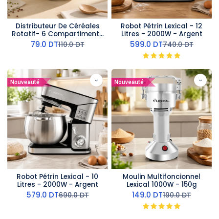
Distributeur De Céréales
Robot Pétrin Lexical - 12
Rotatif- 6 Compartiments
Litres - 2000W - Argent
- 7 L- Blanc
79.0
DT
599.0
DT
110.0
DT
740.0
DT
Nouveauté
Nouveauté
Robot Pétrin Lexical - 10
Moulin Multifoncionnel
Litres - 2000W - Argent
Lexical 1000W - 150g
579.0
DT
149.0
DT
690.0
DT
190.0
DT