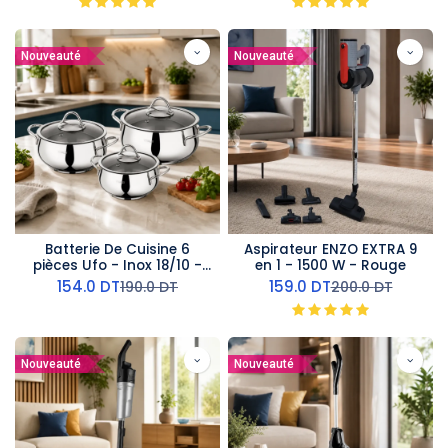
Nouveauté
Nouveauté
Batterie De Cuisine 6
Aspirateur ENZO EXTRA 9
pièces Ufo - Inox 18/10 -
en 1 - 1500 W - Rouge
Argent
154.0
DT
159.0
DT
190.0
DT
200.0
DT
Nouveauté
Nouveauté