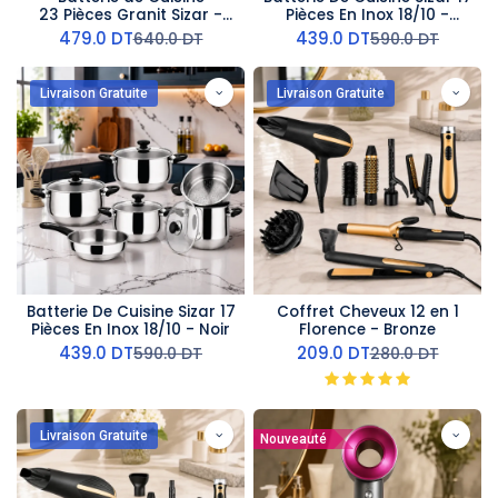
23 Pièces Granit Sizar -
Pièces En Inox 18/10 -
Effet Cuivre
Rouge
479.0
DT
439.0
DT
640.0
DT
590.0
DT
Livraison Gratuite
Livraison Gratuite
Batterie De Cuisine Sizar 17
Coffret Cheveux 12 en 1
Pièces En Inox 18/10 - Noir
Florence - Bronze
439.0
DT
209.0
DT
590.0
DT
280.0
DT
Livraison Gratuite
Nouveauté