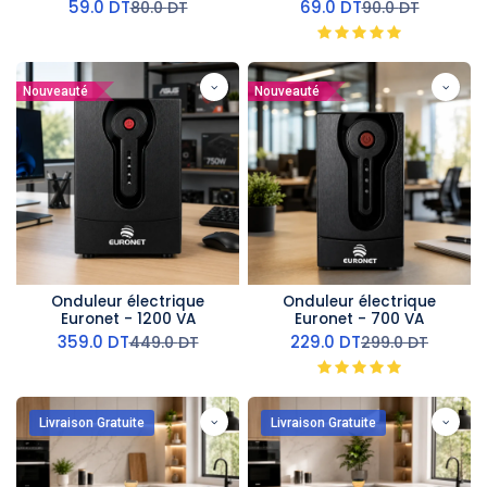
- 3L- 1600 W
- 3L- 1600 W
59.0
DT
69.0
DT
80.0
DT
90.0
DT
Nouveauté
Nouveauté
Onduleur électrique
Onduleur électrique
Euronet - 1200 VA
Euronet - 700 VA
359.0
DT
229.0
DT
449.0
DT
299.0
DT
Livraison Gratuite
Livraison Gratuite