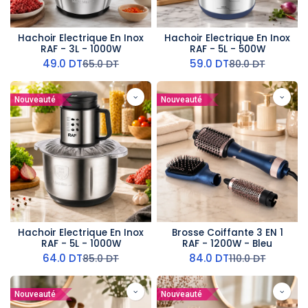
Hachoir Electrique En Inox
Hachoir Electrique En Inox
RAF - 3L - 1000W
RAF - 5L - 500W
49.0
DT
59.0
DT
65.0
DT
80.0
DT
Nouveauté
Nouveauté
Hachoir Electrique En Inox
Brosse Coiffante 3 EN 1
RAF - 5L - 1000W
RAF - 1200W - Bleu
64.0
DT
84.0
DT
85.0
DT
110.0
DT
Nouveauté
Nouveauté