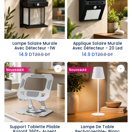
Lampe Solaire Murale
Applique Solaire Murale
Avec Détecteur -1W
Avec Détecteur - 20 Led
14.9
DT
14.9
DT
20.0
DT
20.0
DT
Nouveauté
Nouveauté
Support Tablette Pliable
Lampe De Table
Rotatif 360°- Argent
Rechargeable- Blanc