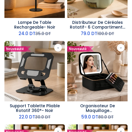
Lampe De Table
Distributeur De Céréales
Rechargeable- Noir
Rotatif- 6 Compartiments
- 7 L- Vert
24.0
DT
79.0
DT
35.0
DT
100.0
DT
Nouveauté
Nouveauté
Support Tablette Pliable
Organisateur De
Rotatif 360°- Noir
Maquillage
Multifonctionnel Avec
22.0
DT
59.0
DT
30.0
DT
80.0
DT
Miroir LED - Noir