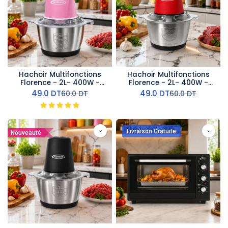
Hachoir Multifonctions
Hachoir Multifonctions
Florence - 2L- 400W -
Florence - 2L- 400W -
Rose
Rouge
49.0
DT
49.0
DT
60.0
DT
60.0
DT
Livraison Gratuite
Nouveauté