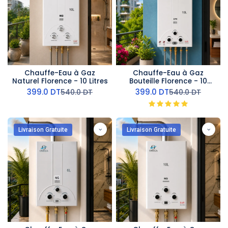
Chauffe-Eau à Gaz
Chauffe-Eau à Gaz
Naturel Florence - 10 Litres
Bouteille Florence - 10
Litres
399.0
DT
399.0
DT
540.0
DT
540.0
DT
Livraison Gratuite
Livraison Gratuite