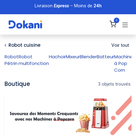
Se rendre au contenu
Livraison
Express
– Moins de
24h
0
Robot cuisine
Voir tout
Robot
Robot
Hachoir
Mixeur
Blender
Batteur
Machine
M
Pétrin
multifonction
à Pop
d
Corn
Boutique
3 objets trouvés.