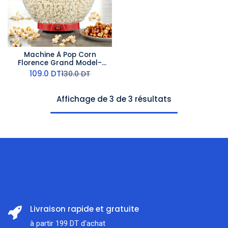
Machine À Pop Corn
Florence Grand Model-
1200W- Rouge
109.0
DT
130.0
DT
Affichage de 3 de 3 résultats
Livraison rapide et gratuite
à partir 199 DT d'achat