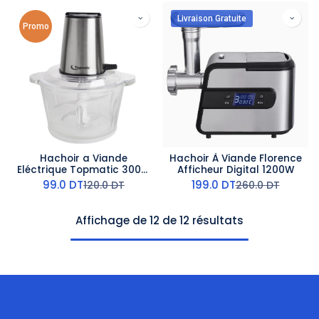
Livraison Gratuite
Promo
Hachoir a Viande
Hachoir À Viande Florence
Eléctrique Topmatic 300W
Afficheur Digital 1200W
1,6
99.0
DT
199.0
DT
120.0
DT
260.0
DT
Affichage de 12 de 12 résultats