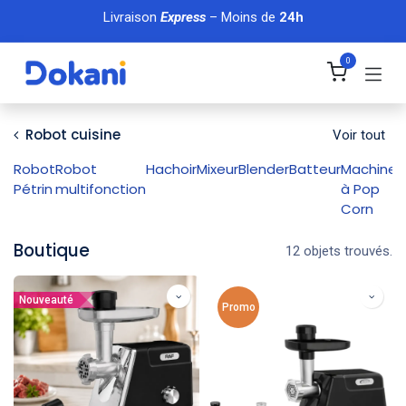
Se rendre au contenu
Livraison
Express
– Moins de
24h
0
Robot cuisine
Voir tout
Robot
Robot
Hachoir
Mixeur
Blender
Batteur
Machine
M
Pétrin
multifonction
à Pop
d
Corn
Boutique
12 objets trouvés.
Nouveauté
Promo