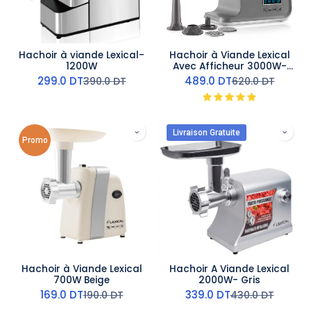
Hachoir à viande Lexical-
Hachoir à Viande Lexical
1200W
Avec Afficheur 3000W-
Gris
299.0
DT
489.0
DT
390.0
DT
620.0
DT
Livraison Gratuite
Promo
Hachoir à Viande Lexical
Hachoir A Viande Lexical
700W Beige
2000W- Gris
169.0
DT
339.0
DT
190.0
DT
430.0
DT