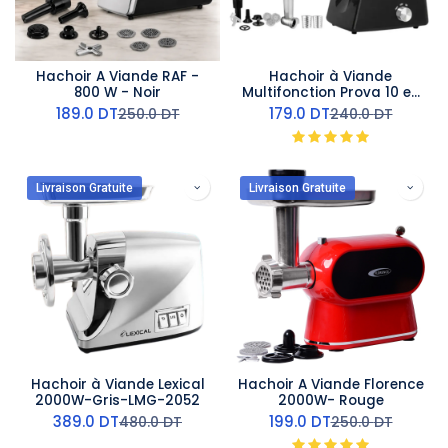
Hachoir A Viande RAF -
Hachoir à Viande
800 W - Noir
Multifonction Prova 10 en
1- 800W- Noir
189.0
DT
179.0
DT
250.0
DT
240.0
DT
Livraison Gratuite
Livraison Gratuite
Hachoir à Viande Lexical
Hachoir A Viande Florence
2000W-Gris-LMG-2052
2000W- Rouge
389.0
DT
199.0
DT
480.0
DT
250.0
DT