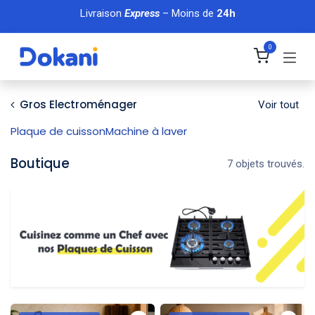
Se rendre au contenu
Livraison
Express
– Moins de
24h
0
Gros Electroménager
Voir tout
Plaque de cuisson
Machine à laver
Boutique
7 objets trouvés.