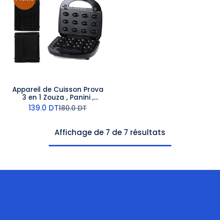
Appareil de Cuisson Prova
3 en 1 Zouza , Panini ,
Gauffre 1400W
139.0
DT
180.0
DT
Affichage de 7 de 7 résultats