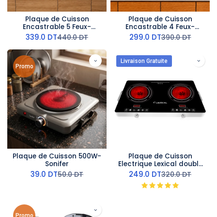
Plaque de Cuisson
Plaque de Cuisson
Encastrable 5 Feux-
Encastrable 4 Feux-
Lexical
Lexical- Fonte
339.0
DT
299.0
DT
440.0
DT
390.0
DT
Livraison Gratuite
Promo
Plaque de Cuisson 500W-
Plaque de Cuisson
Sonifer
Electrique Lexical double
Feux Led 4000W
39.0
DT
249.0
DT
50.0
DT
320.0
DT
Promo