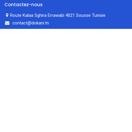
Contactez-nous
Route Kalaa Sghira Errawabi 4021 Sousse Tunisie
contact@dokani.tn
52 408 804
filtres
En vedette
Accueil
Rechercher
Catégorie
Compte
0