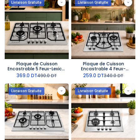
Livraison Gratuite
Livraison Gratuite
Plaque de Cuisson
Plaque de Cuisson
Encastrable 5 Feux-Lexical
Encastrable 4 Feux-
- Fonte
Lexical - Métal
369.0
DT
259.0
DT
490.0
DT
340.0
DT
Livraison Gratuite
Livraison Gratuite