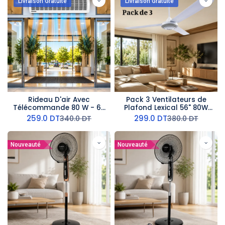
Livraison Gratuite
Livraison Gratuite
Rideau D'air Avec
Pack 3 Ventilateurs de
Télécommande 80 W - 60
Plafond Lexical 56" 80W
cm- AirMate
Argent
259.0
DT
299.0
DT
340.0
DT
380.0
DT
Nouveauté
Nouveauté