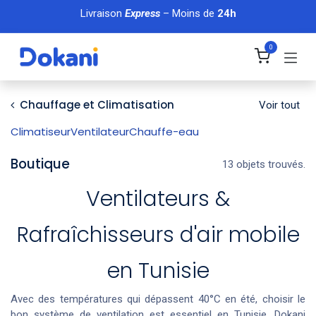
Se rendre au contenu
Livraison
Express
– Moins de
24h
0
Chauffage et Climatisation
Voir tout
Climatiseur
Ventilateur
Chauffe-eau
Boutique
13 objets trouvés.
Ventilateurs &
Rafraîchisseurs d'air mobile
en Tunisie
Avec des températures qui dépassent 40°C en été, choisir le
bon système de ventilation est essentiel en Tunisie. Dokani