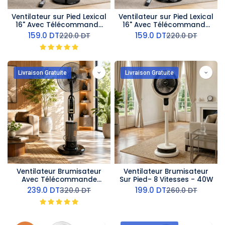
Ventilateur sur Pied Lexical
Ventilateur sur Pied Lexical
16" Avec Télécommande
16" Avec Télécommande
60W Rose Gold
60W Argent
159.0
DT
159.0
DT
220.0
DT
220.0
DT
Livraison Gratuite
Livraison Gratuite
Ventilateur Brumisateur
Ventilateur Brumisateur
Avec Télécommande
Sur Pied- 8 Vitesses - 40W
ORCA - 45W
239.0
DT
199.0
DT
320.0
DT
260.0
DT