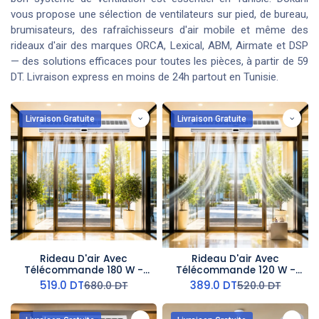
vous propose une sélection de ventilateurs sur pied, de bureau,
brumisateurs, des rafraîchisseurs d'air mobile et même des
rideaux d'air des marques ORCA, Lexical, ABM, Airmate et DSP
— des solutions efficaces pour toutes les pièces, à partir de 59
DT. Livraison express en moins de 24h partout en Tunisie.
Livraison Gratuite
Livraison Gratuite
Rideau D'air Avec
Rideau D'air Avec
Télécommande 180 W -
Télécommande 120 W -
150 cm- AirMate
100 cm- AirMate
519.0
DT
389.0
DT
680.0
DT
520.0
DT