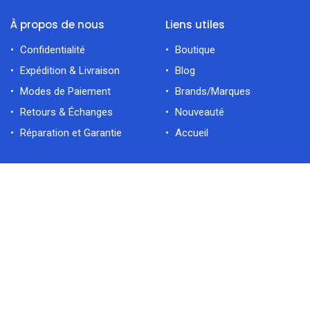
À propos de nous
Liens utiles
Confidentialité
Boutique
Expédition & Livraison
Blog
Modes de Paiement
Brands/Marques
Retours & Échanges
Nouveauté
Réparation et Garantie
Accueil
Catégories
filtres
En vedette
Électroménager
Cuisine
Accueil
Rechercher
Catégorie
Compte
Déco Maiso
Contactez-nous