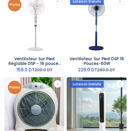
Livraison Gratuite
Promo
Ventilateur Sur Pied
Ventilateur Sur Pied DSP 16
Réglable DSP - 16 pouces
Pouces-60W
- 60 W
159.0
DT
229.0
DT
200.0
DT
280.0
DT
Livraison Gratuite
Promo