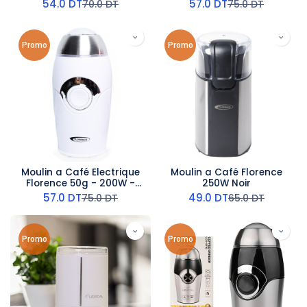
Rouge
54.0
DT
57.0
DT
70.0
DT
75.0
DT
Promo
Promo
Moulin a Café Electrique
Moulin a Café Florence
Florence 50g - 200W -
250W Noir
Blanc
57.0
DT
49.0
DT
75.0
DT
65.0
DT
Promo
Promo