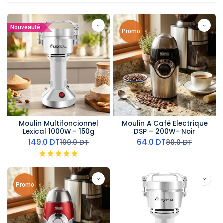
Nouveauté
Promo
Moulin Multifoncionnel
Moulin A Café Electrique
Lexical 1000W - 150g
DSP – 200W- Noir
149.0
DT
64.0
DT
190.0
DT
80.0
DT
Promo