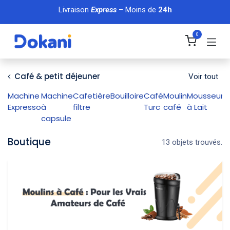
Se rendre au contenu
Livraison
Express
– Moins de
24h
0
Café & petit déjeuner
Voir tout
Machine
Machine
Cafetière
Bouilloire
Café
Moulin
Mousseur
Expresso
à
filtre
Turc
café
à Lait
capsule
Boutique
13 objets trouvés.