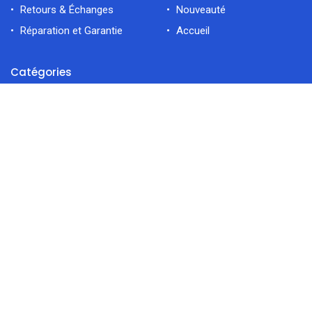
Retours & Échanges
Nouveauté
Réparation et Garantie
Accueil
Catégories
Électroménager
filtres
En vedette
Cuisine
Déco Maiso
Accueil
Rechercher
Catégorie
Compte
Contactez-nous
Route Kalaa Sghira Errawabi 4021 Sousse Tunisie
contact@dokani.tn
52 408 804
0