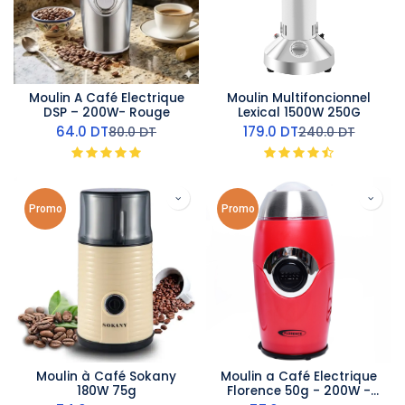
Moulin A Café Electrique
Moulin Multifoncionnel
DSP – 200W- Rouge
Lexical 1500W 250G
64.0
DT
179.0
DT
80.0
DT
240.0
DT
Promo
Promo
Moulin à Café Sokany
Moulin a Café Electrique
180W 75g
Florence 50g - 200W -