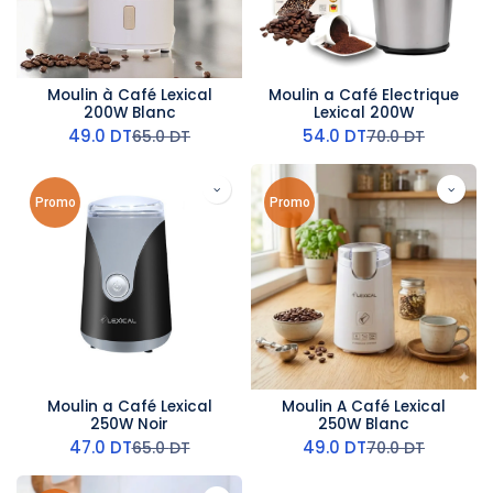
Moulin à Café Lexical
Moulin a Café Electrique
200W Blanc
Lexical 200W
49.0
DT
54.0
DT
65.0
DT
70.0
DT
Promo
Promo
Moulin a Café Lexical
Moulin A Café Lexical
250W Noir
250W Blanc
47.0
DT
49.0
DT
65.0
DT
70.0
DT