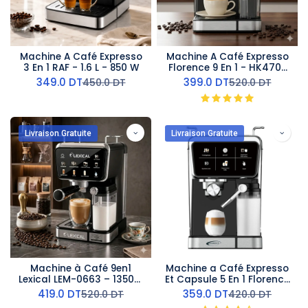
Machine A Café Expresso
Machine A Café Expresso
3 En 1 RAF - 1.6 L - 850 W
Florence 9 En 1 - HK470-
1350 W
349.0
DT
399.0
DT
450.0
DT
520.0
DT
Livraison Gratuite
Livraison Gratuite
Machine à Café 9en1
Machine a Café Expresso
Lexical LEM-0663 – 1350W
Et Capsule 5 En 1 Florence
– 20 Bars
1350W
419.0
DT
359.0
DT
520.0
DT
420.0
DT