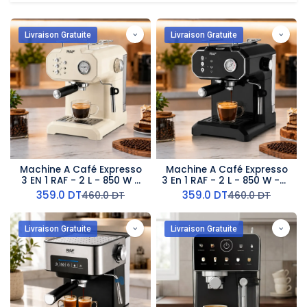
Livraison Gratuite
Livraison Gratuite
Machine A Café Expresso
Machine A Café Expresso
3 EN 1 RAF - 2 L - 850 W -
3 En 1 RAF - 2 L - 850 W -R-
R.104W- Beige
104B- Noir
359.0
DT
359.0
DT
460.0
DT
460.0
DT
Livraison Gratuite
Livraison Gratuite