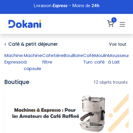
Se rendre au contenu
Livraison
Express
– Moins de
24h
0
Café & petit déjeuner
Voir tout
Machine
Machine
Cafetière
Bouilloire
Café
Moulin
Mousseur
Expresso
à
filtre
Turc
café
à Lait
capsule
Boutique
12 objets trouvés.