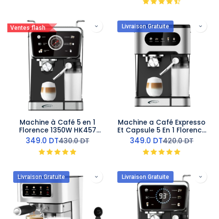
Livraison Gratuite
Ventes flash
Machine à Café 5 en 1
Machine a Café Expresso
Florence 1350W HK457
Et Capsule 5 En 1 Florence
avec Afficheur LED –
1350W
349.0
DT
349.0
DT
430.0
DT
420.0
DT
Expresso & Capsules
Livraison Gratuite
Livraison Gratuite