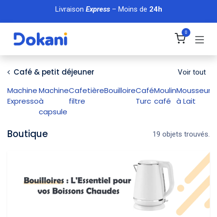
Se rendre au contenu
Livraison
Express
– Moins de
24h
0
Café & petit déjeuner
Voir tout
Machine
Machine
Cafetière
Bouilloire
Café
Moulin
Mousseur
Expresso
à
filtre
Turc
café
à Lait
capsule
Boutique
19 objets trouvés.