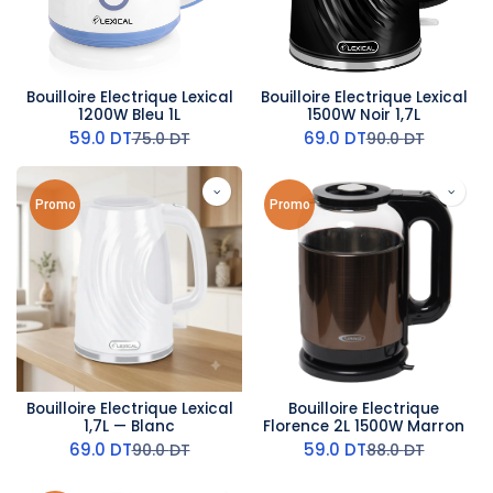
Bouilloire Electrique Lexical
Bouilloire Electrique Lexical
1200W Bleu 1L
1500W Noir 1,7L
59.0
DT
69.0
DT
75.0
DT
90.0
DT
Promo
Promo
Bouilloire Electrique Lexical
Bouilloire Electrique
1,7L — Blanc
Florence 2L 1500W Marron
69.0
DT
59.0
DT
90.0
DT
88.0
DT