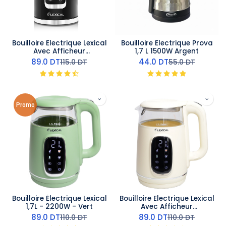
Bouilloire Electrique Lexical
Bouilloire Electrique Prova
Avec Afficheur
1,7 L 1500W Argent
Température 2200W Noir
89.0
DT
44.0
DT
115.0
DT
55.0
DT
1,7L
Promo
Bouilloire Électrique Lexical
Bouilloire Electrique Lexical
1,7L - 2200W - Vert
Avec Afficheur
Température 2200W Beige
89.0
DT
89.0
DT
110.0
DT
110.0
DT
1,7L