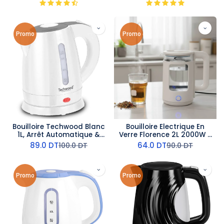
Promo
Promo
Bouilloire Techwood Blanc
Bouilloire Electrique En
1L, Arrêt Automatique &
Verre Florence 2L 2000W -
Protection Surchauffe,
Blanc
89.0
DT
64.0
DT
100.0
DT
90.0
DT
Couvercle Sécurité – TB-
1023
Promo
Promo