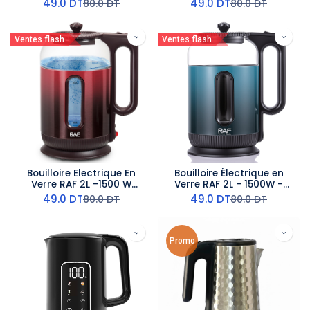
49.0
DT
49.0
DT
80.0
DT
80.0
DT
Ventes flash
Ventes flash
Bouilloire Electrique En
Bouilloire Électrique en
Verre RAF 2L -1500 W
Verre RAF 2L - 1500W -
Rouge
Bleu
49.0
DT
49.0
DT
80.0
DT
80.0
DT
Promo