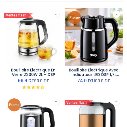
Ventes flash
Promo
Bouilloire Électrique En
Bouilloire Electrique Avec
Verre 2200W 2L – DSP
Indicateur LED DSP 1,7L
-2200W
59.9
DT
74.0
DT
90.0
DT
100.0
DT
Ventes flash
Promo