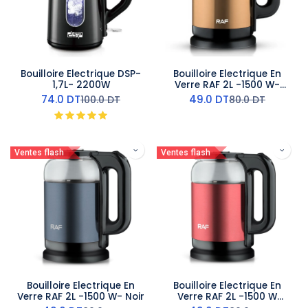
Bouilloire Electrique DSP-
Bouilloire Electrique En
1,7L- 2200W
Verre RAF 2L -1500 W-
Marron
74.0
DT
49.0
DT
100.0
DT
80.0
DT
Ventes flash
Ventes flash
Bouilloire Electrique En
Bouilloire Electrique En
Verre RAF 2L -1500 W- Noir
Verre RAF 2L -1500 W
Rouge