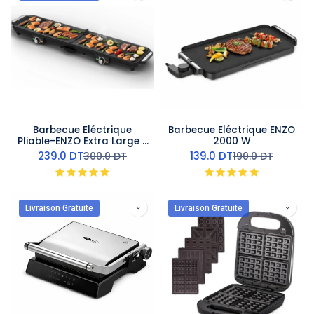
Barbecue Eléctrique
Barbecue Eléctrique ENZO
Pliable-ENZO Extra Large -
2000 W
2400 W
239.0
DT
139.0
DT
300.0
DT
190.0
DT
Livraison Gratuite
Livraison Gratuite