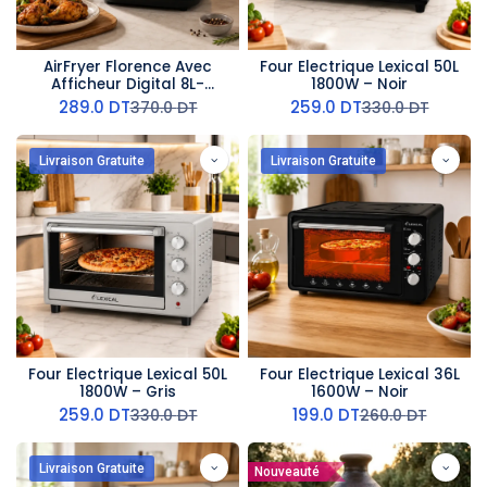
AirFryer Florence Avec
Four Electrique Lexical 50L
Afficheur Digital 8L-
1800W – Noir
2000W
289.0
DT
259.0
DT
370.0
DT
330.0
DT
Livraison Gratuite
Livraison Gratuite
Four Electrique Lexical 50L
Four Electrique Lexical 36L
1800W – Gris
1600W – Noir
259.0
DT
199.0
DT
330.0
DT
260.0
DT
Livraison Gratuite
Nouveauté