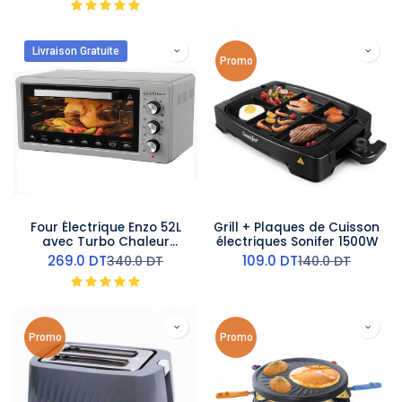
Livraison Gratuite
Promo
Four Électrique Enzo 52L
Grill + Plaques de Cuisson
avec Turbo Chaleur
électriques Sonifer 1500W
Tournante - Gris
269.0
DT
109.0
DT
340.0
DT
140.0
DT
Promo
Promo