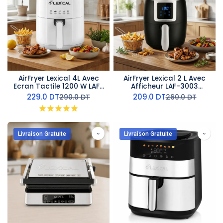
AirFryer Lexical 4L Avec
AirFryer Lexical 2 L Avec
Ecran Tactile 1200 W LAF-
Afficheur LAF-3003
3011- Blanc
-1200W
229.0
DT
209.0
DT
290.0
DT
260.0
DT
Livraison Gratuite
Livraison Gratuite