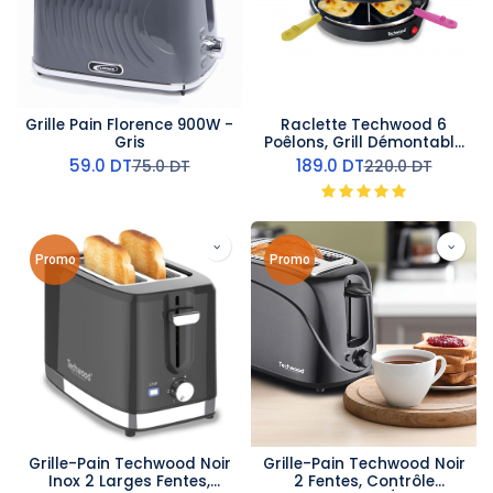
Grille Pain Florence 900W -
Raclette Techwood 6
Gris
Poêlons, Grill Démontable
& Témoin Lumineux – TRA-
59.0
DT
189.0
DT
75.0
DT
220.0
DT
64
Promo
Promo
Grille-Pain Techwood Noir
Grille-Pain Techwood Noir
Inox 2 Larges Fentes,
2 Fentes, Contrôle