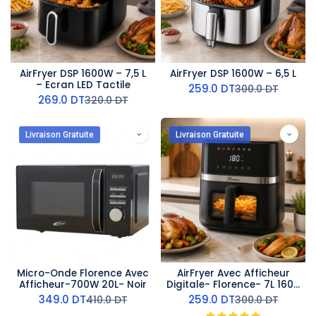
AirFryer DSP 1600W – 7,5 L
AirFryer DSP 1600W – 6,5 L
– Ecran LED Tactile
259.0
DT
300.0
DT
269.0
DT
320.0
DT
Livraison Gratuite
Livraison Gratuite
Micro-Onde Florence Avec
AirFryer Avec Afficheur
Afficheur-700W 20L- Noir
Digitale- Florence- 7L 1600
W
349.0
DT
259.0
DT
410.0
DT
300.0
DT