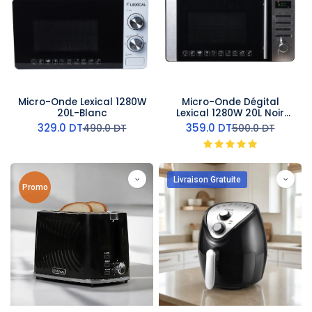
Micro-Onde Lexical 1280W
Micro-Onde Dégital
20L-Blanc
Lexical 1280W 20L Noir
Silver
329.0
DT
359.0
DT
490.0
DT
500.0
DT
Livraison Gratuite
Promo