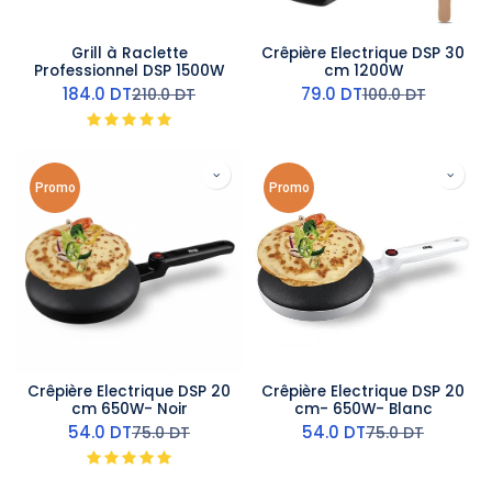
Grill à Raclette
Crêpière Electrique DSP 30
Professionnel DSP 1500W
cm 1200W
184.0
DT
79.0
DT
210.0
DT
100.0
DT
Promo
Promo
Crêpière Electrique DSP 20
Crêpière Electrique DSP 20
cm 650W- Noir
cm- 650W- Blanc
54.0
DT
54.0
DT
75.0
DT
75.0
DT