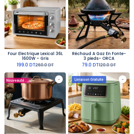
Four Electrique Lexical 36L
Réchaud A Gaz En Fonte-
1600W – Gris
3 pieds- ORCA
199.0
DT
79.0
DT
260.0
DT
120.0
DT
Livraison Gratuite
Nouveauté