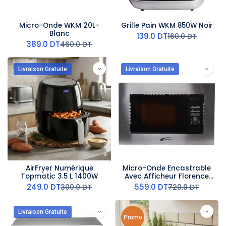
Micro-Onde WKM 20L-
Grille Pain WKM 850W Noir
Blanc
139.0
DT
160.0
DT
389.0
DT
460.0
DT
Livraison Gratuite
Livraison Gratuite
AirFryer Numérique
Micro-Onde Encastrable
Topmatic 3.5 L 1400W
Avec Afficheur Florence
800W 20L Gris
249.0
DT
559.0
DT
300.0
DT
720.0
DT
Livraison Gratuite
Promo