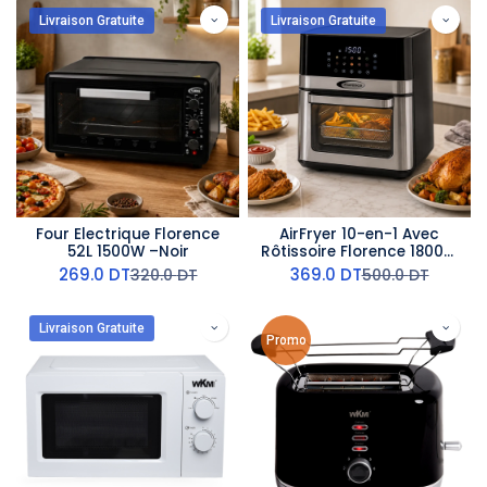
Livraison Gratuite
Livraison Gratuite
Four Electrique Florence
AirFryer 10-en-1 Avec
52L 1500W –Noir
Rôtissoire Florence 1800W
- 12L
269.0
DT
369.0
DT
320.0
DT
500.0
DT
Livraison Gratuite
Promo