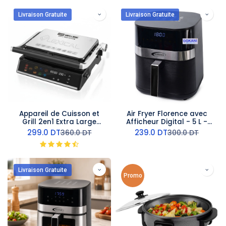
Livraison Gratuite
Livraison Gratuite
Appareil de Cuisson et
Air Fryer Florence avec
Grill 2en1 Extra Large
Afficheur Digital - 5 L -
Lexical Avec afficheur
1400W - Noir
299.0
DT
239.0
DT
360.0
DT
300.0
DT
2000W
Livraison Gratuite
Promo