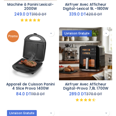
Machine à Panini Lexical-
AirFryer Avec Afficheur
2000W
Digital-Lexical 9L -1800W
249.0
DT
339.0
DT
310.0
DT
420.0
DT
Livraison Gratuite
Promo
Appareil de Cuisson Panini
AirFryer Avec Afficheur
4 Slice Prova 1400W
Digital-Prova 7,8L 1700W
84.0
DT
289.0
DT
110.0
DT
370.0
DT
Livraison Gratuite