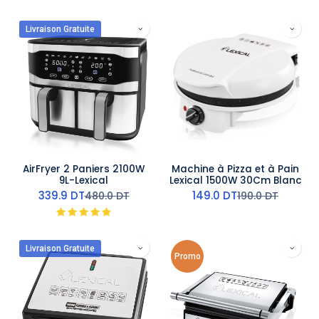
Livraison Gratuite
AirFryer 2 Paniers 2100W
Machine à Pizza et à Pain
9L-Lexical
Lexical 1500W 30Cm Blanc
339.9
DT
149.0
DT
480.0
DT
190.0
DT
Livraison Gratuite
Promo