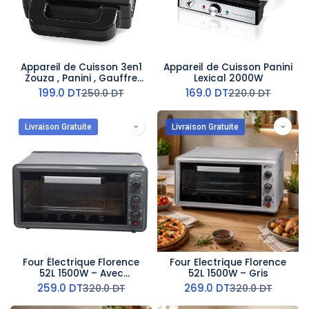
Appareil de Cuisson 3en1
Appareil de Cuisson Panini
Zouza , Panini , Gauffre
Lexical 2000W
Lexical 1400W
199.0
DT
169.0
DT
250.0
DT
220.0
DT
Livraison Gratuite
Livraison Gratuite
Four Électrique Florence
Four Electrique Florence
52L 1500W – Avec
52L 1500W – Gris
Tournebroche &
259.0
DT
269.0
DT
320.0
DT
320.0
DT
Turbo Gris Charbon