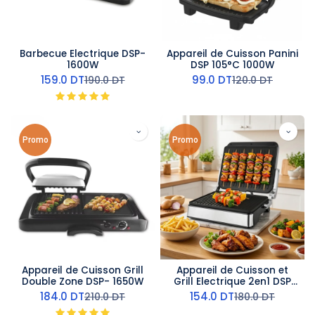
Barbecue Electrique DSP-
Appareil de Cuisson Panini
1600W
DSP 105°C 1000W
159.0
DT
99.0
DT
190.0
DT
120.0
DT
Promo
Promo
Appareil de Cuisson Grill
Appareil de Cuisson et
Double Zone DSP- 1650W
Grill Electrique 2en1 DSP
-1800W
184.0
DT
154.0
DT
210.0
DT
180.0
DT