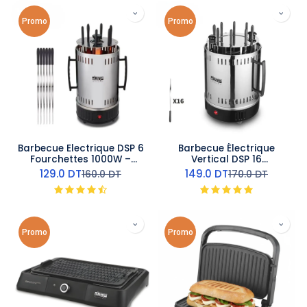
Promo
Promo
Barbecue Electrique DSP 6
Barbecue Électrique
Fourchettes 1000W –
Vertical DSP 16
Rotation Automatique
Fourchettes 1500W –
129.0
DT
149.0
DT
160.0
DT
170.0
DT
Rotation Automatique
Promo
Promo