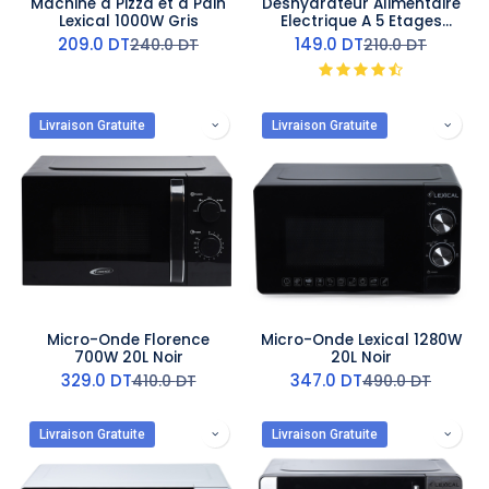
Machine à Pizza et à Pain
Déshydrateur Alimentaire
Lexical 1000W Gris
Electrique A 5 Etages
Lexical 240W
209.0
DT
149.0
DT
240.0
DT
210.0
DT
Livraison Gratuite
Livraison Gratuite
Micro-Onde Florence
Micro-Onde Lexical 1280W
700W 20L Noir
20L Noir
329.0
DT
347.0
DT
410.0
DT
490.0
DT
Livraison Gratuite
Livraison Gratuite