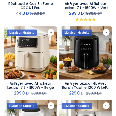
Réchaud A Gaz En Fonte
AirFryer avec Afficheur
ORCA 1 Feu
Lexical 7 L -1600W - Vert
44.0
DT
299.0
DT
60.0
DT
380.0
DT
Livraison Gratuite
Livraison Gratuite
AirFryer avec Afficheur
AirFryer Lexical 4L Avec
Lexical 7 L -1600W - Beige
Ecran Tactile 1200 W LAF-
3011- Noir
299.0
DT
229.0
DT
380.0
DT
290.0
DT
Livraison Gratuite
Livraison Gratuite