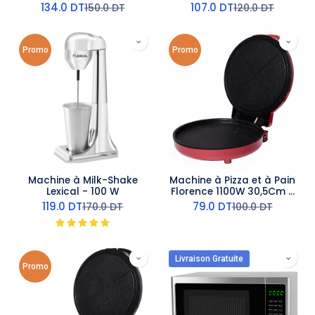
Contrôle Brunissage &
Brunissage & Éjection
134.0
DT
107.0
DT
150.0
DT
120.0
DT
Arrêt Immédiat – TGP-706
Automatique – TGP-246
Promo
Promo
Machine à Milk-Shake
Machine à Pizza et à Pain
Lexical - 100 W
Florence 1100W 30,5Cm -
Rouge
119.0
DT
79.0
DT
170.0
DT
100.0
DT
Livraison Gratuite
Promo