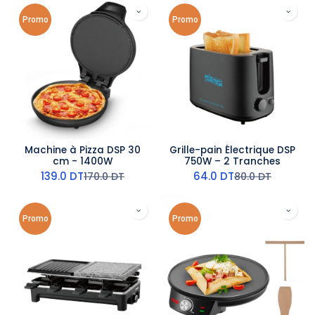
Promo
Promo
Machine à Pizza DSP 30
Grille-pain Électrique DSP
cm - 1400W
750W – 2 Tranches
139.0
DT
64.0
DT
170.0
DT
80.0
DT
Promo
Promo