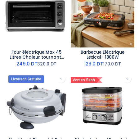
Four électrique Max 45
Barbecue Eléctrique
Litres Chaleur tournante
Lexical- 1800W
STAR ONE 1800W Noir
249.0
DT
129.0
DT
320.0
DT
170.0
DT
Livraison Gratuite
Ventes flash