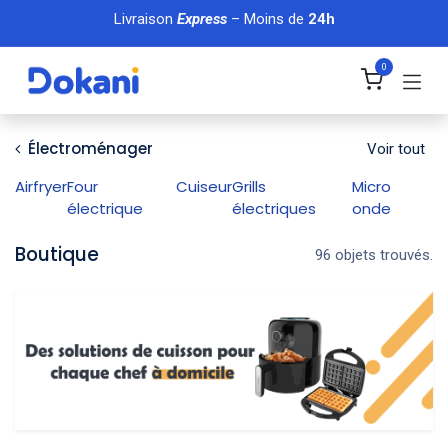
Se rendre au contenu
Livraison
Express
– Moins de
24h
0
Électroménager
Voir tout
Airfryer
Four
Cuiseur
Grills
Micro
électrique
électriques
onde
Boutique
96 objets trouvés.