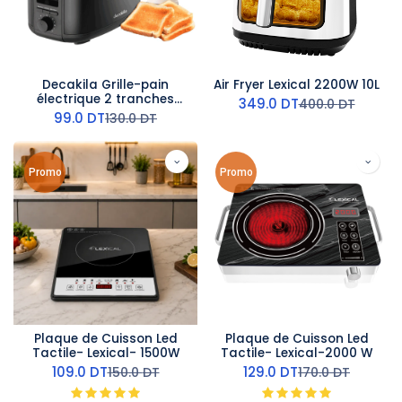
Decakila Grille-pain
Air Fryer Lexical 2200W 10L
électrique 2 tranches
349.0
DT
400.0
DT
650-750W
99.0
DT
130.0
DT
Promo
Promo
Plaque de Cuisson Led
Plaque de Cuisson Led
Tactile- Lexical- 1500W
Tactile- Lexical-2000 W
109.0
DT
129.0
DT
150.0
DT
170.0
DT