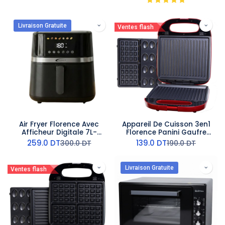
Livraison Gratuite
Ventes flash
Air Fryer Florence Avec
Appareil De Cuisson 3en1
Afficheur Digitale 7L-
Florence Panini Gaufre
1600W
Zouza 1400W- Rouge
259.0
DT
139.0
DT
300.0
DT
190.0
DT
Livraison Gratuite
Ventes flash