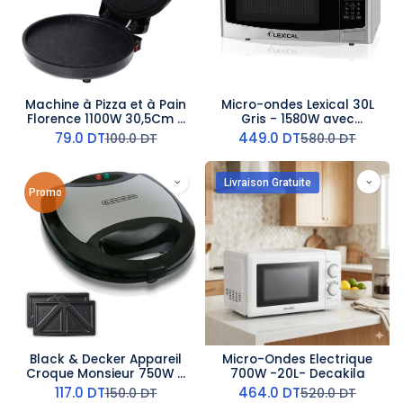
Machine à Pizza et à Pain
Micro-ondes Lexical 30L
Florence 1100W 30,5Cm -
Gris - 1580W avec
Noir
Afficheur Digital
79.0
DT
449.0
DT
100.0
DT
580.0
DT
Livraison Gratuite
Promo
Black & Decker Appareil
Micro-Ondes Electrique
Croque Monsieur 750W –
700W -20L- Decakila
Noir
117.0
DT
464.0
DT
150.0
DT
520.0
DT