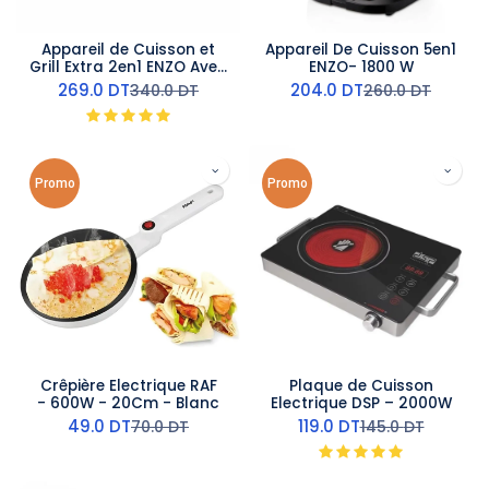
Appareil de Cuisson et
Appareil De Cuisson 5en1
Grill Extra 2en1 ENZO Avec
ENZO- 1800 W
afficheur 2200 W
269.0
DT
204.0
DT
340.0
DT
260.0
DT
Promo
Promo
Crêpière Electrique RAF
Plaque de Cuisson
- 600W - 20Cm - Blanc
Electrique DSP – 2000W
49.0
DT
119.0
DT
70.0
DT
145.0
DT