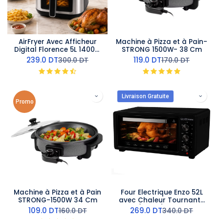
AirFryer Avec Afficheur
Machine à Pizza et à Pain-
Digital Florence 5L 1400W
STRONG 1500W- 38 Cm
Argent
239.0
DT
119.0
DT
300.0
DT
170.0
DT
Livraison Gratuite
Promo
Machine à Pizza et à Pain
Four Electrique Enzo 52L
STRONG-1500W 34 Cm
avec Chaleur Tournante
(Turbo) - Noir
109.0
DT
269.0
DT
160.0
DT
340.0
DT