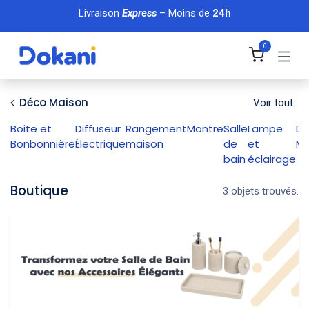
Se rendre au contenu
Livraison
Express
– Moins de
24h
0
Déco Maison
Voir tout
Boite et
Diffuseur
Rangement
Montre
Salle
Lampe
Dé
Bonbonnière
Électrique
maison
de
et
Ma
bain
éclairage
Boutique
3 objets trouvés.