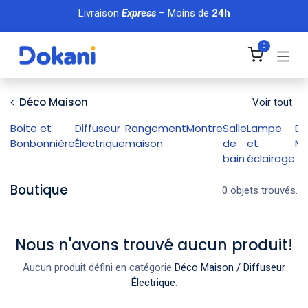
Se rendre au contenu
Livraison
Express
– Moins de
24h
0
Déco Maison
Voir tout
Boite et
Diffuseur
Rangement
Montre
Salle
Lampe
Dé
Bonbonnière
Électrique
maison
de
et
Ma
bain
éclairage
Boutique
0 objets trouvés.
Nous n'avons trouvé aucun produit!
Aucun produit défini en catégorie
Déco Maison / Diffuseur
Électrique
.