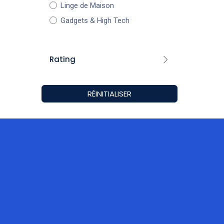
Linge de Maison
Gadgets & High Tech
Rating
4
& amp; ci-dessus
RÉINITIALISER
3
& amp; ci-dessus
2
& amp; ci-dessus
1
& amp; ci-dessus