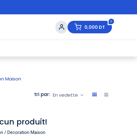
0
0,000
DT
s de Table
💇 Beauté
⚡ Ventes Flash
Ma
on Maison
tri par:
En vedette
cun produit!
n / Décoration Maison
.