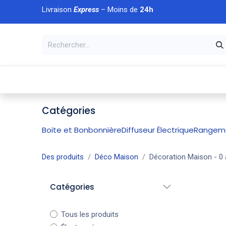
Se rendre au contenu
Livraison
Express
– Moins de
24h
À DÉCOUVRIR
🏠 Accueil
🛒Boutique
💥Nouveaut
Catégories
Boite et Bonbonnière
Diffuseur Électrique
Rangem
Des produits
Déco Maison
Décoration Maison
- 0 
Catégories
Tous les produits