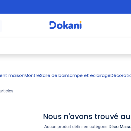
é
⚡ Électroménager
🍳 Cuisine
🍽️ Art
ent maison
Montre
Salle de bain
Lampe et éclairage
Décorati
articles
Nous n'avons trouvé au
Aucun produit défini en catégorie
Déco Maiso