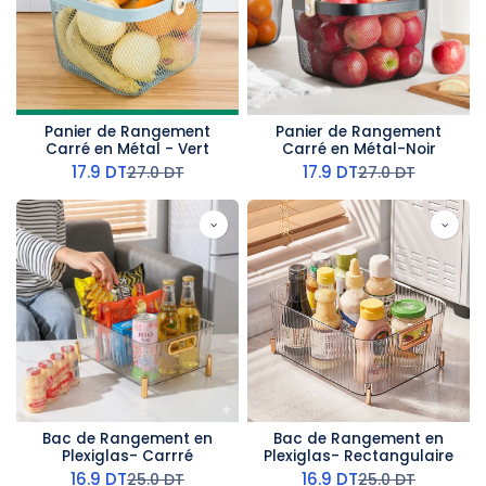
Panier de Rangement
Panier de Rangement
Carré en Métal - Vert
Carré en Métal-Noir
17.9
DT
17.9
DT
27.0
DT
27.0
DT
Bac de Rangement en
Bac de Rangement en
Plexiglas- Carrré
Plexiglas- Rectangulaire
16.9
DT
16.9
DT
25.0
DT
25.0
DT