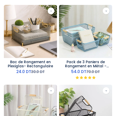
Bac de Rangement en
Pack de 3 Paniers de
Plexiglas- Rectangulaire
Rangement en Métal -
Bleu
24.0
DT
54.0
DT
30.0
DT
70.0
DT