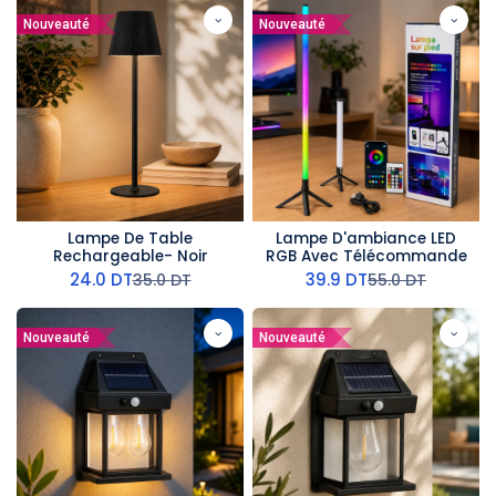
Nouveauté
Nouveauté
Lampe De Table
Lampe D'ambiance LED
Rechargeable- Noir
RGB Avec Télécommande
24.0
DT
39.9
DT
35.0
DT
55.0
DT
Nouveauté
Nouveauté