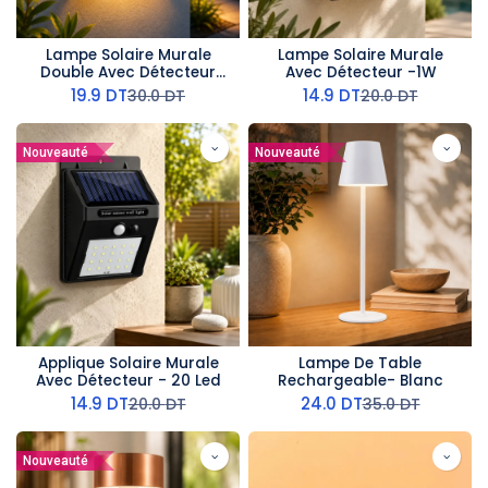
Lampe Solaire Murale
Lampe Solaire Murale
Double Avec Détecteur
Avec Détecteur -1W
-2W
19.9
DT
14.9
DT
30.0
DT
20.0
DT
Nouveauté
Nouveauté
Applique Solaire Murale
Lampe De Table
Avec Détecteur - 20 Led
Rechargeable- Blanc
14.9
DT
24.0
DT
20.0
DT
35.0
DT
Nouveauté