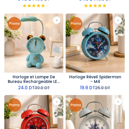
Promo
Promo
Horloge et Lampe De
Horloge Réveil Spiderman
Bureau Rechargeable LED
- M4
- Bleu
24.0
DT
19.9
DT
30.0
DT
25.0
DT
Promo
Promo