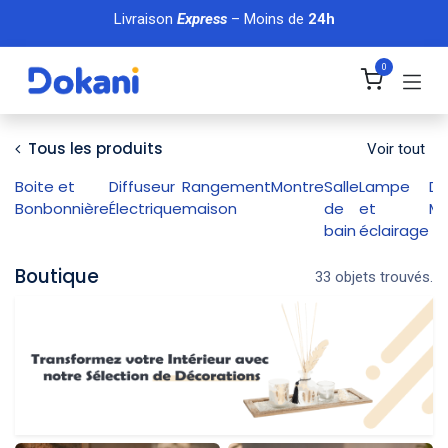
Se rendre au contenu
Livraison
Express
– Moins de
24h
0
Tous les produits
Voir tout
Boite et
Diffuseur
Rangement
Montre
Salle
Lampe
Dé
Bonbonnière
Électrique
maison
de
et
Ma
bain
éclairage
Boutique
33 objets trouvés.