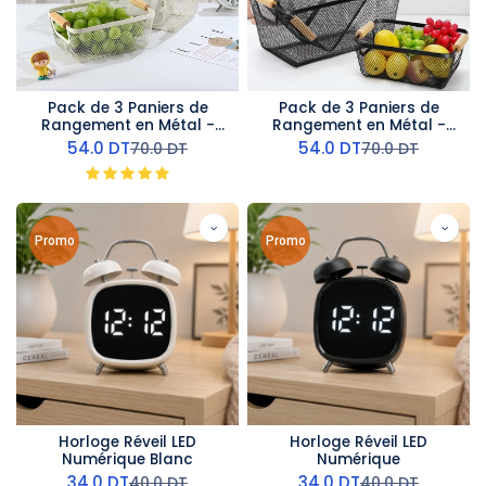
Pack de 3 Paniers de
Pack de 3 Paniers de
Rangement en Métal -
Rangement en Métal -
Beige
Noir
54.0
DT
54.0
DT
70.0
DT
70.0
DT
Promo
Promo
Horloge Réveil LED
Horloge Réveil LED
Numérique Blanc
Numérique
34.0
DT
34.0
DT
40.0
DT
40.0
DT