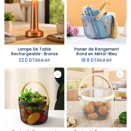
Lampe De Table
Panier de Rangement
Rechargeable- Branze
Rond en Métal-Bleu
22.0
DT
18.9
DT
30.0
DT
30.0
DT