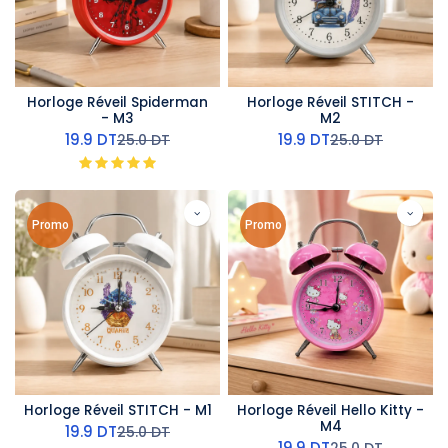
Horloge Réveil Spiderman
Horloge Réveil STITCH -
- M3
M2
19.9
DT
19.9
DT
25.0
DT
25.0
DT
Promo
Promo
Horloge Réveil STITCH - M1
Horloge Réveil Hello Kitty -
M4
19.9
DT
25.0
DT
19.9
DT