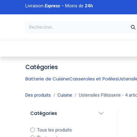
Se rendre au contenu
Livraison
Express
– Moins de
24h
À DÉCOUVRIR
🏠 Accueil
🛒Boutique
💥Nouveaut
Catégories
Batterie de Cuisine
Casseroles et Poêles
Ustensil
Des produits
Cuisine
Ustensiles Pâtisserie
- 4 arti
Catégories
Tous les produits