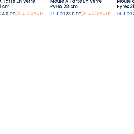
 Tarte En Verre
Moule A Tarte En Verre
Moule à
outer au panier
ajouter au panier
aj
31 cm
Pyrex 28 cm
Pyrex 
17.0
DT
19.0
DT
24.0
DT
23.0
DT
(25% DÉSACTIVÉ)
(26% DÉSACTIVÉ)