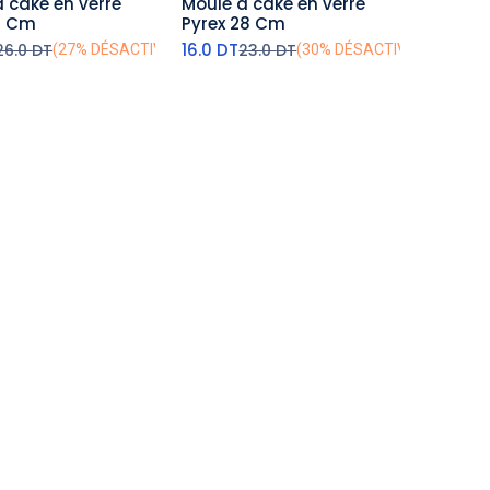
 cake en verre
Moule à cake en verre
outer au panier
ajouter au panier
31 Cm
Pyrex 28 Cm
16.0
DT
26.0
DT
23.0
DT
(27% DÉSACTIVÉ)
(30% DÉSACTIVÉ)