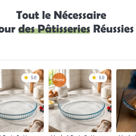
5.0
5.0
Promo