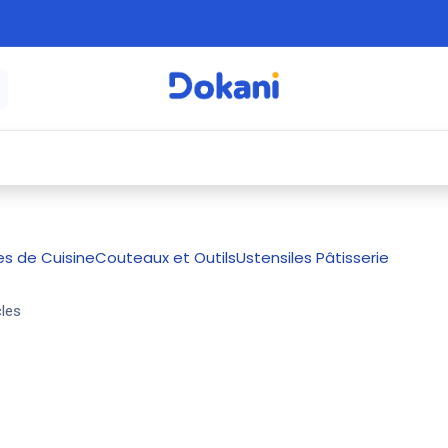
é
⚡ Électroménager
🍳 Cuisine
🍽️ Art
es de Cuisine
Couteaux et Outils
Ustensiles Pâtisserie
cles