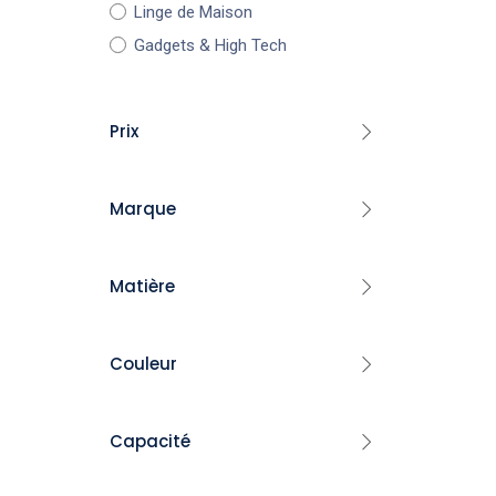
Linge de Maison
Gadgets & High Tech
Prix
Marque
-
Pyrex
FILTRE
Matière
Luminarc
Bormioli Rocco
Granite
​Hascevher
Couleur
Inox
Topmatic
Silicone
​Florence
Noir
Plastique
Capacité
Arian
Blanc
Céramique
Golden House
Porcelaine
Gris