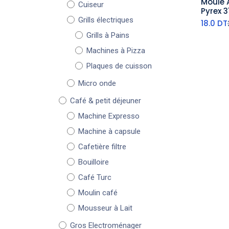
Moule A
Cuiseur
aj
Pyrex 
Grills électriques
18.0
DT
Grills à Pains
Machines à Pizza
Plaques de cuisson
Micro onde
Café & petit déjeuner
Machine Expresso
Machine à capsule
Cafetière filtre
Bouilloire
Café Turc
Moulin café
Mousseur à Lait
Gros Electroménager