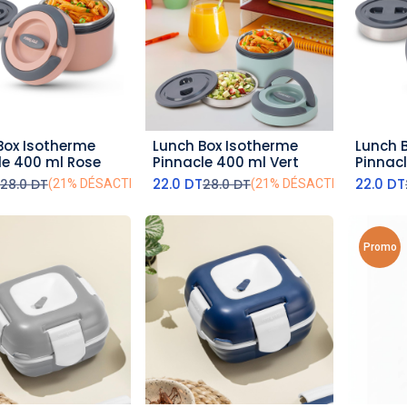
Box Isotherme
Lunch Box Isotherme
Lunch 
outer au panier
ajouter au panier
aj
le 400 ml Rose
Pinnacle 400 ml Vert
Pinnac
22.0
DT
22.0
DT
28.0
DT
28.0
DT
(21% DÉSACTIVÉ)
(21% DÉSACTIVÉ)
Promo