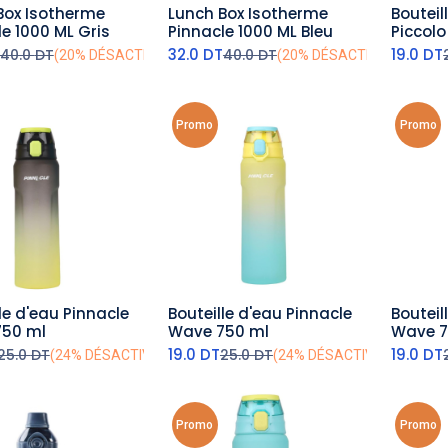
Box Isotherme
Lunch Box Isotherme
Bouteil
outer au panier
ajouter au panier
aj
e 1000 ML Gris
Pinnacle 1000 ML Bleu
Piccolo
32.0
DT
19.0
DT
40.0
DT
40.0
DT
(20% DÉSACTIVÉ)
(20% DÉSACTIVÉ)
Promo
Promo
le d'eau Pinnacle
Bouteille d'eau Pinnacle
Bouteil
outer au panier
ajouter au panier
aj
50 ml
Wave 750 ml
Wave 7
19.0
DT
19.0
DT
25.0
DT
25.0
DT
(24% DÉSACTIVÉ)
(24% DÉSACTIVÉ)
Promo
Promo