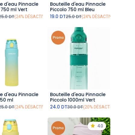
le d'eau Pinnacle
Bouteille d'eau Pinnacle
outer au panier
ajouter au panier
 750 ml Vert
Piccolo 750 ml Bleu
19.0
DT
25.0
DT
25.0
DT
(24% DÉSACTIVÉ)
(24% DÉSACTIVÉ)
Promo
le d'eau Pinnacle
Bouteille d'eau Pinnacle
outer au panier
ajouter au panier
50 ml
Piccolo 1000ml Vert
24.0
DT
25.0
DT
30.0
DT
(24% DÉSACTIVÉ)
(20% DÉSACTIVÉ)
4.0
Promo