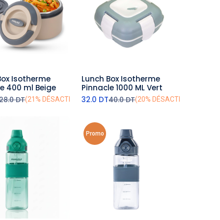
Box Isotherme
Lunch Box Isotherme
outer au panier
ajouter au panier
le 400 ml Beige
Pinnacle 1000 ML Vert
32.0
DT
28.0
DT
40.0
DT
(21% DÉSACTIVÉ)
(20% DÉSACTIVÉ)
Promo