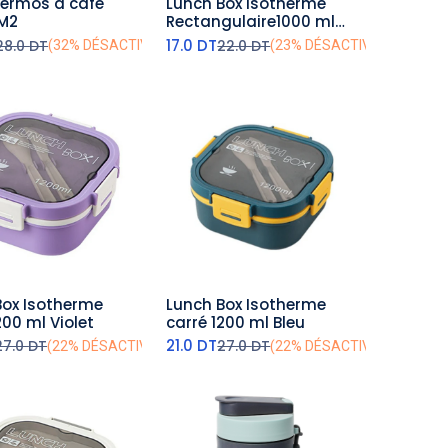
ermos à café
Lunch Box Isotherme
outer au panier
ajouter au panier
M2
Rectangulaire1000 ml
Violet
17.0
DT
28.0
DT
22.0
DT
(32% DÉSACTIVÉ)
(23% DÉSACTIVÉ)
Box Isotherme
Lunch Box Isotherme
outer au panier
ajouter au panier
200 ml Violet
carré 1200 ml Bleu
21.0
DT
27.0
DT
27.0
DT
(22% DÉSACTIVÉ)
(22% DÉSACTIVÉ)