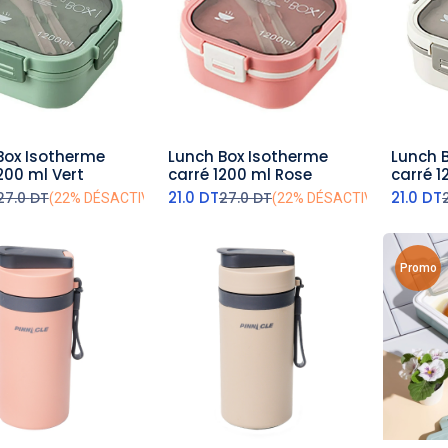
Box Isotherme
Lunch Box Isotherme
Lunch 
outer au panier
ajouter au panier
aj
200 ml Vert
carré 1200 ml Rose
carré 1
21.0
DT
21.0
DT
27.0
DT
27.0
DT
(22% DÉSACTIVÉ)
(22% DÉSACTIVÉ)
Promo