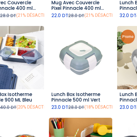
ec Couvercle
Mug Avec Couvercle
Lunch 
outer au panier
ajouter au panier
aj
innacle 400 ml
Pixel Pinnacle 400 ml
Pinnacl
Beige
22.0
DT
32.0
DT
28.0
DT
28.0
DT
(21% DÉSACTIVÉ)
(21% DÉSACTIVÉ)
Promo
Box Isotherme
Lunch Box Isotherme
Lunch 
outer au panier
ajouter au panier
aj
le 900 ML Bleu
Pinnacle 500 ml Vert
Pinnacl
23.0
DT
23.0
DT
40.0
DT
28.0
DT
(20% DÉSACTIVÉ)
(18% DÉSACTIVÉ)