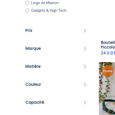
Linge de Maison
Gadgets & High Tech
Prix
Bouteil
aj
Piccolo
Marque
24.0
D
-
Pyrex
FILTRE
Matière
Luminarc
Promo
Bormioli Rocco
Granite
​Hascevher
Couleur
Inox
Topmatic
Silicone
​Florence
Noir
Plastique
Capacité
Arian
Blanc
Céramique
Golden House
Porcelaine
Gris