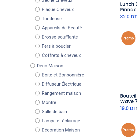
Sèche cheveux
Lunch 
aj
Pinnacl
Plaque Cheveux
32.0
DT
Tondeuse
Appareils de Beauté
Brosse soufflante
Promo
Fers à boucler
Coffrets à cheveux
Déco Maison
Boite et Bonbonnière
Diffuseur Électrique
Rangement maison
Bouteil
aj
Wave 7
Montre
19.0
DT
Salle de bain
Lampe et éclairage
Décoration Maison
Promo