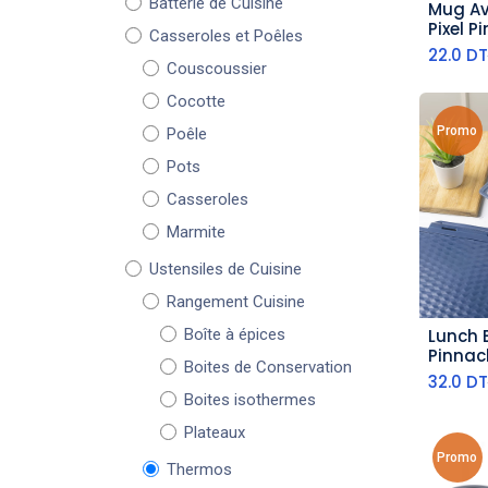
Batterie de Cuisine
Mug Av
aj
Pixel P
Casseroles et Poêles
Rose
22.0
DT
Couscoussier
Cocotte
Promo
Poêle
Pots
Casseroles
Marmite
Ustensiles de Cuisine
Rangement Cuisine
Boîte à épices
Lunch 
aj
Pinnac
Boites de Conservation
32.0
DT
Boites isothermes
Plateaux
Promo
Thermos