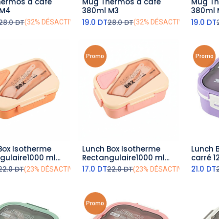
ermos à café
Mug Thermos à café
Mug Th
outer au panier
ajouter au panier
aj
 M4
380ml M3
380ml 
19.0
DT
19.0
DT
28.0
DT
28.0
DT
(32% DÉSACTIVÉ)
(32% DÉSACTIVÉ)
Promo
Promo
Box Isotherme
Lunch Box Isotherme
Lunch 
outer au panier
ajouter au panier
aj
gulaire1000 ml
Rectangulaire1000 ml
carré 1
é
Rose
17.0
DT
21.0
DT
22.0
DT
22.0
DT
(23% DÉSACTIVÉ)
(23% DÉSACTIVÉ)
Promo