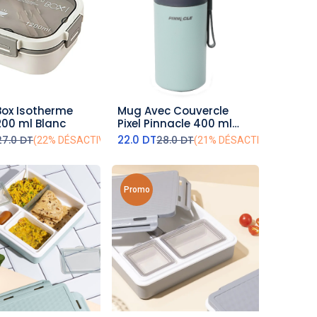
Box Isotherme
Mug Avec Couvercle
outer au panier
ajouter au panier
200 ml Blanc
Pixel Pinnacle 400 ml
Vert
22.0
DT
27.0
DT
28.0
DT
(22% DÉSACTIVÉ)
(21% DÉSACTIVÉ)
Promo