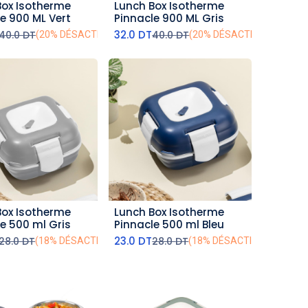
Box Isotherme
Lunch Box Isotherme
outer au panier
ajouter au panier
e 900 ML Vert
Pinnacle 900 ML Gris
32.0
DT
40.0
DT
40.0
DT
(20% DÉSACTIVÉ)
(20% DÉSACTIVÉ)
Box Isotherme
Lunch Box Isotherme
outer au panier
ajouter au panier
e 500 ml Gris
Pinnacle 500 ml Bleu
23.0
DT
28.0
DT
28.0
DT
(18% DÉSACTIVÉ)
(18% DÉSACTIVÉ)