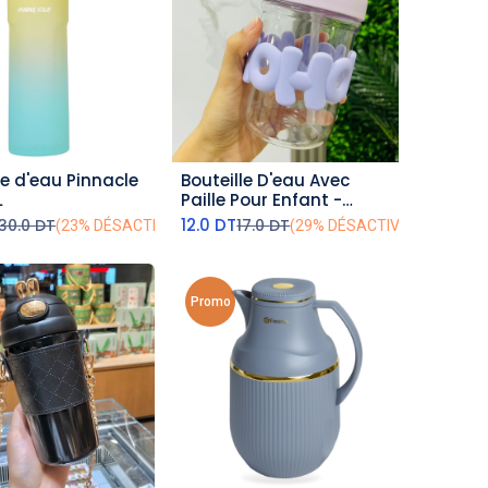
le d'eau Pinnacle
Bouteille D'eau Avec
outer au panier
ajouter au panier
L
Paille Pour Enfant -
Violet-350ml
12.0
DT
30.0
DT
17.0
DT
(23% DÉSACTIVÉ)
(29% DÉSACTIVÉ)
Promo