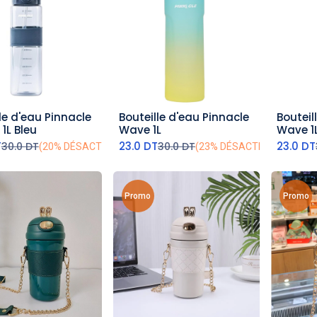
le d'eau Pinnacle
Bouteille d'eau Pinnacle
Bouteil
outer au panier
ajouter au panier
aj
 1L Bleu
Wave 1L
Wave 1
T
23.0
DT
23.0
DT
30.0
DT
30.0
DT
(20% DÉSACTIVÉ)
(23% DÉSACTIVÉ)
Promo
Promo