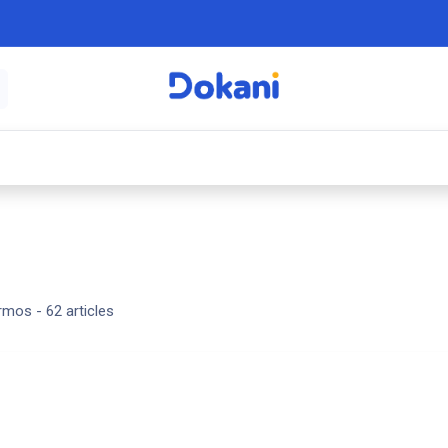
é
⚡ Électroménager
🍳 Cuisine
🍽️ Art
rmos
- 62 articles