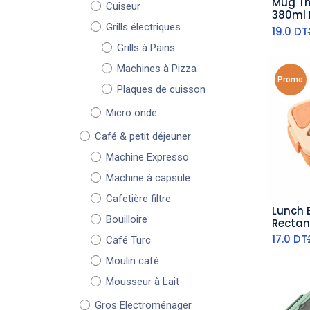
Mug Th
Cuiseur
aj
380ml
Grills électriques
19.0
DT
Grills à Pains
Machines à Pizza
Promo
Plaques de cuisson
Micro onde
Café & petit déjeuner
Machine Expresso
Machine à capsule
Cafetière filtre
Lunch 
aj
Bouilloire
Rectan
Orang
17.0
DT
Café Turc
Moulin café
Mousseur à Lait
Gros Electroménager