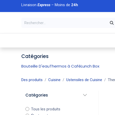
Se rendre au contenu
Livraison
Express
– Moins de
24h
À DÉCOUVRIR
🏠 Accueil
🛒Boutique
💥Nouveaut
Catégories
Bouteille D'eau
Thermos à Café
Lunch Box
Des produits
Cuisine
Ustensiles de Cuisine
The
Catégories
Tous les produits