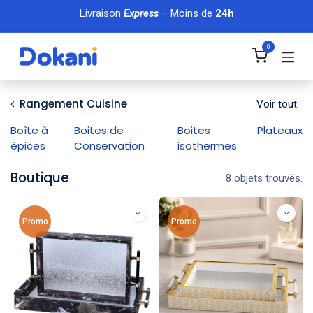
Se rendre au contenu
Livraison
Express
– Moins de
24h
0
Rangement Cuisine
Voir tout
Boîte à
Boites de
Boites
Plateaux
épices
Conservation
isothermes
Boutique
8 objets trouvés.
Promo
Promo