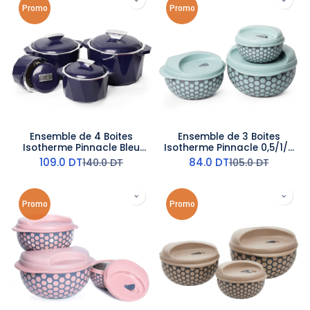
Promo
Promo
Ensemble de 4 Boites
Ensemble de 3 Boites
Isotherme Pinnacle Bleu
Isotherme Pinnacle 0,5/1/2
Foncé
L Vert
109.0
DT
84.0
DT
140.0
DT
105.0
DT
Promo
Promo