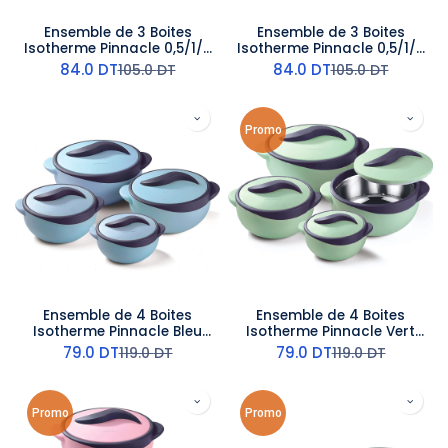
Ensemble de 3 Boites
Ensemble de 3 Boites
Isotherme Pinnacle 0,5/1/2
Isotherme Pinnacle 0,5/1/2
L Rose
L Beige
84.0
DT
84.0
DT
105.0
DT
105.0
DT
Promo
Ensemble de 4 Boites
Ensemble de 4 Boites
Isotherme Pinnacle Bleu
Isotherme Pinnacle Vert
Ciel
Pistache
79.0
DT
79.0
DT
119.0
DT
119.0
DT
Promo
Promo