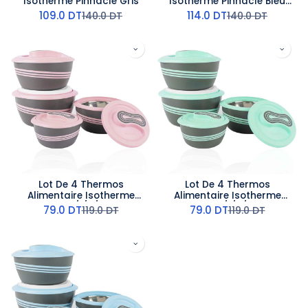
Isotherme Pinnacle Gris
Isotherme Pinnacle Bleu
Marine
109.0
DT
114.0
DT
140.0
DT
140.0
DT
Lot De 4 Thermos
Lot De 4 Thermos
Alimentaire Isotherme
Alimentaire Isotherme
Pinnacle 0,5/1/2/2,5 L Rose
Pinnacle 0,5/1/2/2,5 L Vert
79.0
DT
79.0
DT
119.0
DT
119.0
DT
d'eau