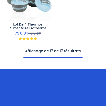
Lot De 4 Thermos
Alimentaire Isotherme
Pinnacle 0,5/1/2/2,5 L Bleu
79.0
DT
119.0
DT
Affichage de 17 de 17 résultats