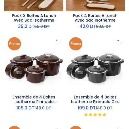
Pack 3 Boîtes A Lunch
Pack 4 Boîtes A Lunch
Avec Sac Isotherme
Avec Sac Isotherme
39.0
DT
42.0
DT
55.0
DT
60.0
DT
Promo
Promo
Ensemble de 4 Boites
Ensemble de 4 Boites
Isotherme Pinnacle
Isotherme Pinnacle Gris
Marron
109.0
DT
109.0
DT
140.0
DT
140.0
DT