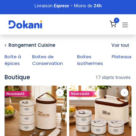
Se rendre au contenu
Livraison
Express
– Moins de
24h
0
Rangement Cuisine
Voir tout
Boîte à
Boites de
Boites
Plateaux
épices
Conservation
isothermes
Boutique
17 objets trouvés.
Nouveauté
Nouveauté