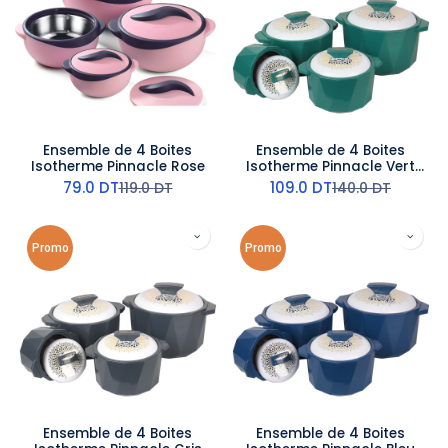
Ensemble de 4 Boites
Ensemble de 4 Boites
Isotherme Pinnacle Rose
Isotherme Pinnacle Vert
Foncée
79.0
DT
109.0
DT
119.0
DT
140.0
DT
Promo
Promo
Ensemble de 4 Boites
Ensemble de 4 Boites