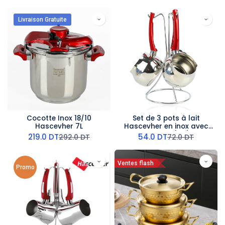
Livraison Gratuite
Cocotte Inox 18/10
Set de 3 pots à lait
Hascevher 7L
Hascevher en inox avec
Support (M2)
219.0
DT
54.0
DT
292.0
DT
72.0
DT
Ventes flash
Promo