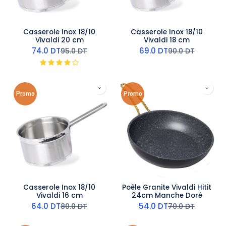
Casserole Inox 18/10
Casserole Inox 18/10
Vivaldi 20 cm
Vivaldi 18 cm
74.0
DT
69.0
DT
95.0
DT
90.0
DT
Promo
Promo
Casserole Inox 18/10
Poêle Granite Vivaldi Hitit
Vivaldi 16 cm
24cm Manche Doré
64.0
DT
54.0
DT
80.0
DT
70.0
DT