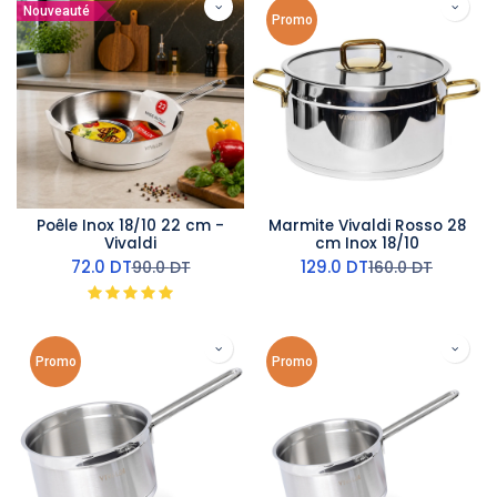
Nouveauté
Promo
Poêle Inox 18/10 22 cm -
Marmite Vivaldi Rosso 28
Vivaldi
cm Inox 18/10
72.0
DT
129.0
DT
90.0
DT
160.0
DT
Promo
Promo