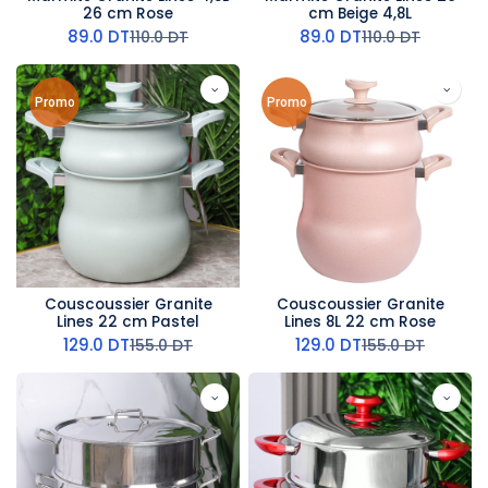
26 cm Rose
cm Beige 4,8L
89.0
DT
89.0
DT
110.0
DT
110.0
DT
Promo
Promo
Couscoussier Granite
Couscoussier Granite
Lines 22 cm Pastel
Lines 8L 22 cm Rose
129.0
DT
129.0
DT
155.0
DT
155.0
DT