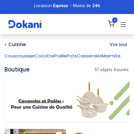
Se rendre au contenu
Livraison
Express
– Moins de
24h
0
Cuisine
Voir tout
Couscoussier
Cocotte
Poêle
Pots
Casseroles
Marmite
Boutique
57 objets trouvés.