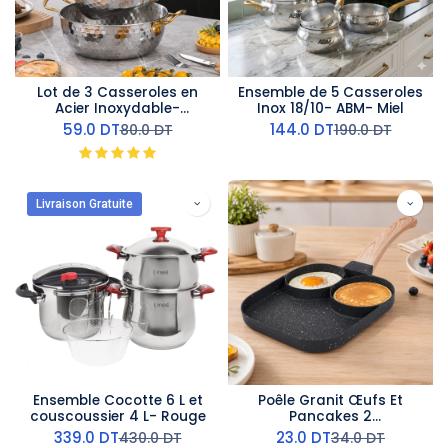
Lot de 3 Casseroles en
Ensemble de 5 Casseroles
Acier Inoxydable-
Inox 18/10- ABM- Miel
Argentées
59.0
DT
144.0
DT
80.0
DT
190.0
DT
Livraison Gratuite
Ensemble Cocotte 6 L et
Poêle Granit Œufs Et
couscoussier 4 L- Rouge
Pancakes 2
Compartiments — Noir
339.0
DT
23.0
DT
430.0
DT
34.0
DT