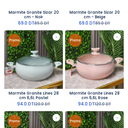
Marmite Granite Sizar 20
Marmite Granite Sizar 20
cm - Noir
cm - Beige
69.0
DT
69.0
DT
89.0
DT
89.0
DT
Promo
Promo
Marmite Granite Lines 28
Marmite Granite Lines 28
cm 6,6L Pastel
cm 6,6L Rose
94.0
DT
94.0
DT
120.0
DT
120.0
DT
Promo
Promo