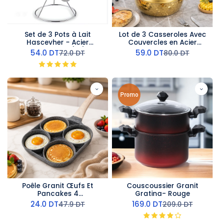
Set de 3 Pots à Lait
Lot de 3 Casseroles Avec
Hascevher - Acier
Couvercles en Acier
Inoxydable (M1)
inoxydable- Doré
54.0
DT
59.0
DT
72.0
DT
80.0
DT
Promo
Poêle Granit Œufs Et
Couscoussier Granit
Pancakes 4
Gratina- Rouge
Compartiments
24.0
DT
169.0
DT
47.9
DT
209.0
DT