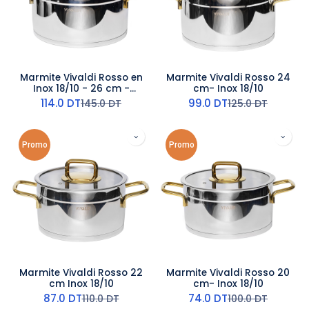
Marmite Vivaldi Rosso en
Marmite Vivaldi Rosso 24
Inox 18/10 - 26 cm -
cm- Inox 18/10
Argent
114.0
DT
99.0
DT
145.0
DT
125.0
DT
Promo
Promo
Marmite Vivaldi Rosso 22
Marmite Vivaldi Rosso 20
cm Inox 18/10
cm- Inox 18/10
87.0
DT
74.0
DT
110.0
DT
100.0
DT