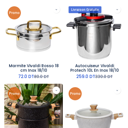
Livraison Gratuite
Promo
Marmite Vivaldi Rosso 18
Autocuiseur Vivaldi
cm Inox 18/10
Protech 10L En Inox 18/10
72.0
DT
259.0
DT
80.0
DT
330.0
DT
Promo
Promo