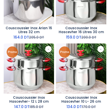
Couscoussier Inox Arian 16
Couscoussier Inox
Litres 32 cm
Hascevher 16 Litres 30 cm
164.0
DT
159.0
DT
205.0
DT
200.0
DT
Promo
Promo
Couscoussier Inox
Couscoussier Inox
Hascevher- 12 L 28 cm
Hascevher 10 L- 26 cm
147.0
DT
134.0
DT
185.0
DT
170.0
DT