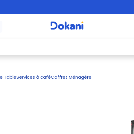
é
⚡ Électroménager
🍳 Cuisine
🍽️ Art
De Table
Services à café
Coffret Ménagère