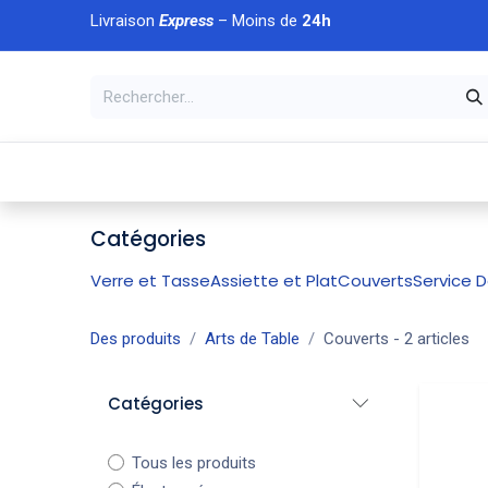
Se rendre au contenu
Livraison
Express
– Moins de
24h
À DÉCOUVRIR
🏠 Accueil
🛒Boutique
💥Nouveaut
Catégories
Verre et Tasse
Assiette et Plat
Couverts
Service 
Des produits
Arts de Table
Couverts
- 2 articles
Catégories
Tous les produits