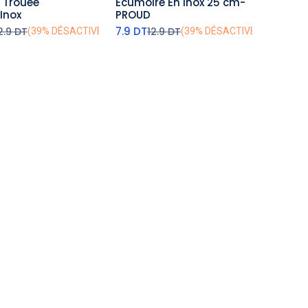
 Trouée
Ecumoire En Inox 25 cm-
outer au panier
ajouter au panier
Inox
PROUD
7.9
DT
2.9
DT
12.9
DT
(39% DÉSACTIVÉ)
(39% DÉSACTIVÉ)