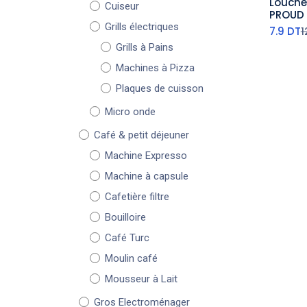
Louche
Cuiseur
aj
PROUD 
Grills électriques
7.9
DT
1
Grills à Pains
Machines à Pizza
Plaques de cuisson
Micro onde
Café & petit déjeuner
Machine Expresso
Machine à capsule
Cafetière filtre
Bouilloire
Café Turc
Moulin café
Mousseur à Lait
Gros Electroménager