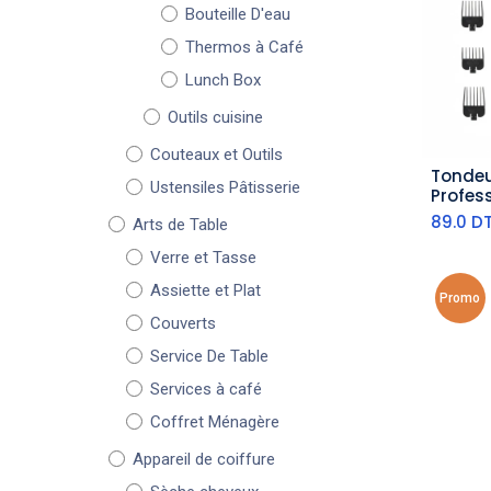
Bouteille D'eau
Thermos à Café
Lunch Box
Outils cuisine
Couteaux et Outils
Tondeu
aj
Ustensiles Pâtisserie
Profession
DSP Ar
89.0
D
Arts de Table
5W
Verre et Tasse
Assiette et Plat
Promo
Couverts
Service De Table
Services à café
Coffret Ménagère
Appareil de coiffure