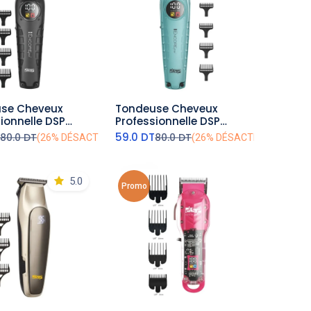
se Cheveux
Tondeuse Cheveux
outer au panier
ajouter au panier
ionnelle DSP
Professionnelle DSP
l - 7000RPM - 3W
Sans Fil - 7000RPM - 3W
T
59.0
DT
80.0
DT
80.0
DT
(26% DÉSACTIVÉ)
(26% DÉSACTIVÉ)
Bleu
5.0
Promo