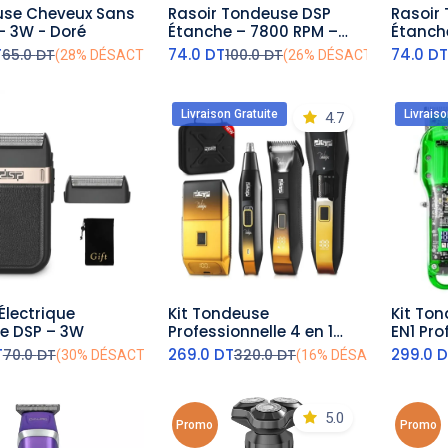
e Cheveux Sans
Rasoir Tondeuse DSP
Rasoir
outer au panier
ajouter au panier
aj
 - 3W - Doré
Étanche – 7800 RPM –
Étanche – 7800 R
5W – Rouge
5W
T
74.0
DT
74.0
D
65.0
DT
100.0
DT
(28% DÉSACTIVÉ)
(26% DÉSACTIVÉ)
Livraison Gratuite
Livraiso
4.7
Électrique
Kit Tondeuse
Kit Ton
outer au panier
ajouter au panier
aj
Étanche DSP – 3W
Professionnelle 4 en 1
EN1 Pro
DSP – 5W- Noir Doré
8W - Ve
T
269.0
DT
299.0
D
70.0
DT
320.0
DT
(30% DÉSACTIVÉ)
(16% DÉSACTIVÉ)
5.0
Promo
Promo