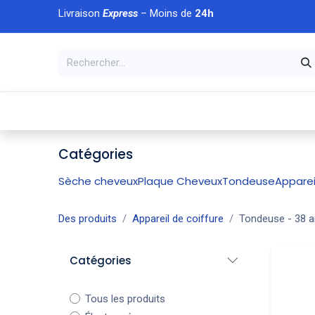
Se rendre au contenu
Livraison
Express
– Moins de
24h
À DÉCOUVRIR
🏠 Accueil
🛒Boutique
💥Nouveaut
Catégories
Sèche cheveux
Plaque Cheveux
Tondeuse
Apparei
Des produits
Appareil de coiffure
Tondeuse
- 38 a
Catégories
Tous les produits