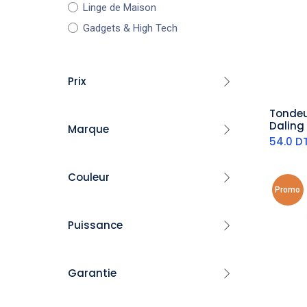
Linge de Maison
Gadgets & High Tech
Prix
Tondeu
aj
Daling
Marque
Profes
54.0
D
& Noir
-
Pyrex
FILTRE
Couleur
Luminarc
Promo
Bormioli Rocco
Noir
​Hascevher
Puissance
Blanc
Topmatic
​Florence
Gris
1000 Watt
Garantie
Arian
Rouge
120 Watt
Golden House
1800 Watt
Jaune