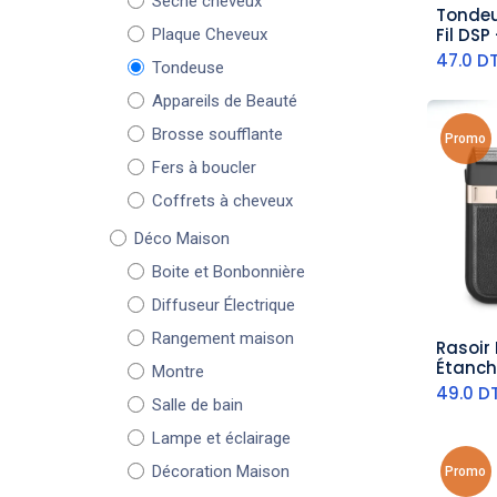
Sèche cheveux
Tondeus
aj
Fil DSP
Plaque Cheveux
47.0
D
Tondeuse
Appareils de Beauté
Brosse soufflante
Promo
Fers à boucler
Coffrets à cheveux
Déco Maison
Boite et Bonbonnière
Diffuseur Électrique
Rangement maison
Rasoir 
aj
Montre
49.0
D
Salle de bain
Lampe et éclairage
Décoration Maison
Promo