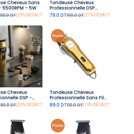
se Cheveux Sans
Tondeuse Cheveux
outer au panier
ajouter au panier
SP - 5500RPM – 5W
Professionnelle DSP
6500RPM - 5W - Rose
T
79.0
DT
90.0
DT
100.0
DT
(23% DÉSACTIVÉ)
(21% DÉSACTIVÉ)
Promo
se Cheveux
Tondeuse Cheveux
outer au panier
ajouter au panier
ionnelle DSP -
Professionnelle Sans Fil
M - 5W - Doré
DSP Dorée – 6500RPM -
T
89.0
DT
80.0
DT
110.0
DT
(20% DÉSACTIVÉ)
(19% DÉSACTIVÉ)
5W
Promo