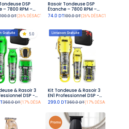
 Tondeuse DSP
Rasoir Tondeuse DSP
outer au panier
ajouter au panier
PM –
Étanche – 7800 RPM –
 – Orangé
5W – Bleu
T
74.0
DT
100.0
DT
100.0
DT
(26% DÉSACTIVÉ)
(26% DÉSACTIVÉ)
n Gratuite
Livraison Gratuite
5.0
deuse & Rasoir 3
Kit Tondeuse & Rasoir 3
outer au panier
ajouter au panier
fessionnel DSP -
EN1 Professionnel DSP -
rt
8W - Jaune
T
299.0
DT
360.0
DT
360.0
DT
(17% DÉSACTIVÉ)
(17% DÉSACTIVÉ)
Promo