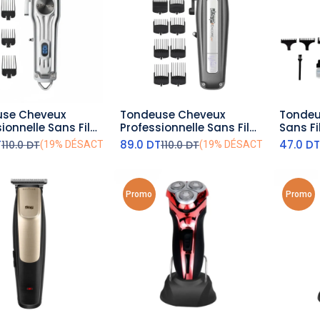
se Cheveux
Tondeuse Cheveux
Tondeu
outer au panier
ajouter au panier
aj
nelle Sans Fil
Professionnelle Sans Fil
Sans Fi
gent – 6500RPM -
DSP 7000RPM – 5W
T
89.0
DT
47.0
D
110.0
DT
110.0
DT
(19% DÉSACTIVÉ)
(19% DÉSACTIVÉ)
Promo
Promo