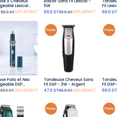
se A Cheveux
Rasoir Sans Fil Lexical -
Tondeu
outer au panier
ajouter au panier
aj
geable Lexical
5W
Fil Lexi
636-5W
T
69.0
DT
69.0
D
65.0
DT
90.0
DT
(25% DÉSACTIVÉ)
(23% DÉSACTIVÉ)
Promo
Promo
se Poils et Nez
Tondeuse Cheveux Sans
Tondeu
outer au panier
ajouter au panier
aj
geable DSP
Fil DSP - 3W - Argent
Fil DS
M 5W Bleu
47.0
DT
69.0
D
38.0
DT
65.0
DT
(29% DÉSACTIVÉ)
(28% DÉSACTIVÉ)
Promo
Promo