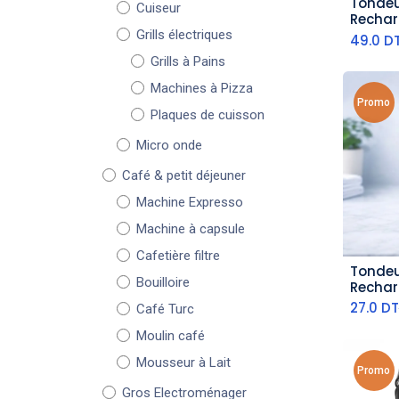
Tondeu
Cuiseur
aj
Rechar
LHC-5
Grills électriques
49.0
D
Grills à Pains
Machines à Pizza
Promo
Plaques de cuisson
Micro onde
Café & petit déjeuner
Machine Expresso
Machine à capsule
Cafetière filtre
Tondeu
aj
Bouilloire
Rechar
9000RP
27.0
DT
Café Turc
Moulin café
Mousseur à Lait
Promo
Gros Electroménager