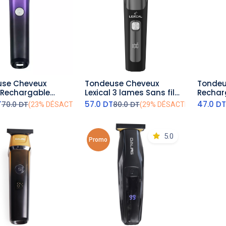
se Cheveux
Tondeuse Cheveux
Tondeu
outer au panier
ajouter au panier
aj
 Rechargable
Lexical 3 lames Sans fil
Rechar
sionnel 5W Violet
Noir
Beige
T
57.0
DT
47.0
D
70.0
DT
80.0
DT
(23% DÉSACTIVÉ)
(29% DÉSACTIVÉ)
5.0
Promo