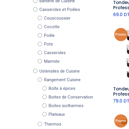
Batterie de Cuisine
Tondeu
aj
Profes
Casseroles et Poêles
Sans Fi
69.0
D
Afficha
Couscoussier
Cocotte
Promo
Poêle
Pots
Casseroles
Marmite
Ustensiles de Cuisine
Rangement Cuisine
Boîte à épices
Tondeu
aj
Profes
Boites de Conservation
6500RP
79.0
D
Boites isothermes
Plateaux
Promo
Thermos