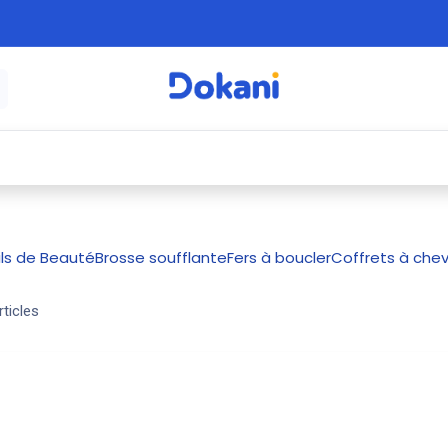
é
⚡ Électroménager
🍳 Cuisine
🍽️ Art
ls de Beauté
Brosse soufflante
Fers à boucler
Coffrets à che
rticles