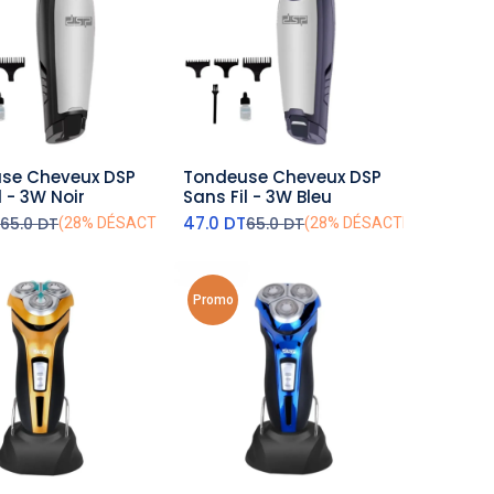
se Cheveux DSP
Tondeuse Cheveux DSP
outer au panier
ajouter au panier
l - 3W Noir
Sans Fil - 3W Bleu
T
47.0
DT
65.0
DT
65.0
DT
(28% DÉSACTIVÉ)
(28% DÉSACTIVÉ)
Promo