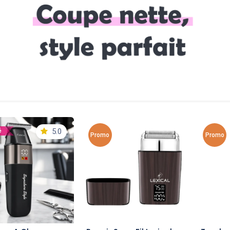
5.0
é
Promo
Promo