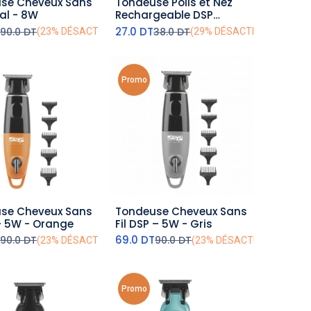
se Cheveux Sans
Tondeuse Poils et Nez
outer au panier
ajouter au panier
cal - 8W
Rechargeable DSP
9000RPM 5W Noir
T
27.0
DT
90.0
DT
38.0
DT
(23% DÉSACTIVÉ)
(29% DÉSACTIVÉ)
Promo
se Cheveux Sans
Tondeuse Cheveux Sans
outer au panier
ajouter au panier
P– 5W - Orange
Fil DSP – 5W - Gris
T
69.0
DT
90.0
DT
90.0
DT
(23% DÉSACTIVÉ)
(23% DÉSACTIVÉ)
Promo