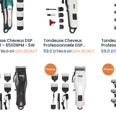
se Cheveux DSP
Tondeuse Cheveux
Tondeu
outer au panier
ajouter au panier
aj
il – 6500RPM - 5W
Professionnelle DSP
Profess
Sans Fil – 5W
Sans Fi
T
59.0
DT
59.0
D
80.0
DT
80.0
DT
(20% DÉSACTIVÉ)
(26% DÉSACTIVÉ)
Noir
Promo
Promo