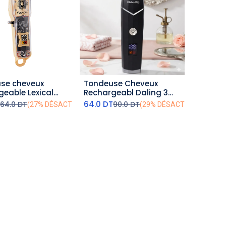
se cheveux
Tondeuse Cheveux
outer au panier
ajouter au panier
geable Lexical
Rechargeabl Daling 3
W- Noir
T
64.0
DT
64.0
DT
90.0
DT
(27% DÉSACTIVÉ)
(29% DÉSACTIVÉ)