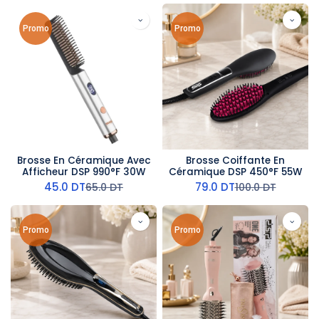
Promo
Promo
Brosse En Céramique Avec
Brosse Coiffante En
Afficheur DSP 990°F 30W
Céramique DSP 450°F 55W
45.0
DT
79.0
DT
65.0
DT
100.0
DT
Promo
Promo