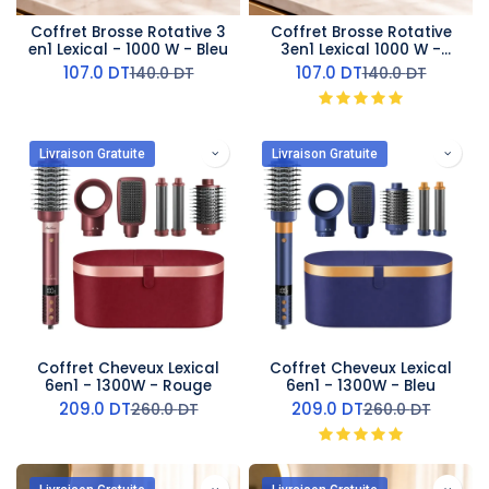
Coffret Brosse Rotative 3
Coffret Brosse Rotative
en1 Lexical - 1000 W - Bleu
3en1 Lexical 1000 W -
Rouge
107.0
DT
107.0
DT
140.0
DT
140.0
DT
Livraison Gratuite
Livraison Gratuite
Coffret Cheveux Lexical
Coffret Cheveux Lexical
6en1 - 1300W - Rouge
6en1 - 1300W - Bleu
209.0
DT
209.0
DT
260.0
DT
260.0
DT