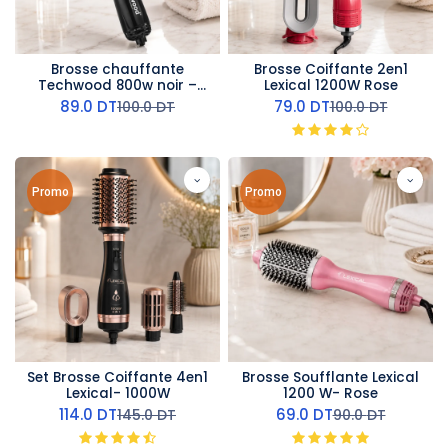
Brosse chauffante
Brosse Coiffante 2en1
Techwood 800w noir –
Lexical 1200W Rose
TBC-896
89.0
DT
79.0
DT
100.0
DT
100.0
DT
Promo
Promo
Set Brosse Coiffante 4en1
Brosse Soufflante Lexical
Lexical- 1000W
1200 W- Rose
114.0
DT
69.0
DT
145.0
DT
90.0
DT