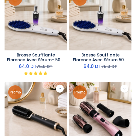
Brosse Soufflante
Brosse Soufflante
Florence Avec Sérum- 50W
Florence Avec Sérum 50W
Rose
360° Bleu
64.0
DT
64.0
DT
75.0
DT
75.0
DT
Promo
Promo