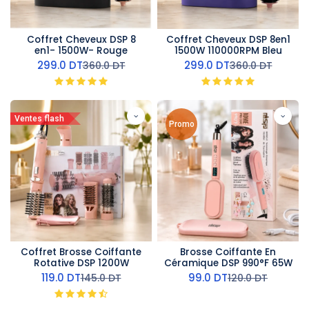
Coffret Cheveux DSP 8
Coffret Cheveux DSP 8en1
en1- 1500W- Rouge
1500W 110000RPM Bleu
299.0
DT
299.0
DT
360.0
DT
360.0
DT
Ventes flash
Promo
Coffret Brosse Coiffante
Brosse Coiffante En
Rotative DSP 1200W
Céramique DSP 990°F 65W
119.0
DT
99.0
DT
145.0
DT
120.0
DT