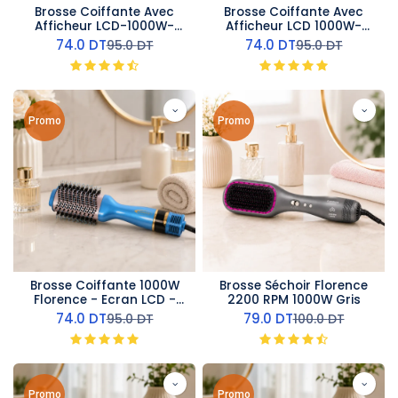
Brosse Coiffante Avec
Brosse Coiffante Avec
Afficheur LCD-1000W-
Afficheur LCD 1000W-
Gold
Violet
74.0
DT
74.0
DT
95.0
DT
95.0
DT
Promo
Promo
Brosse Coiffante 1000W
Brosse Séchoir Florence
Florence - Ecran LCD -
2200 RPM 1000W Gris
Turquoise
74.0
DT
79.0
DT
95.0
DT
100.0
DT
Promo
Promo