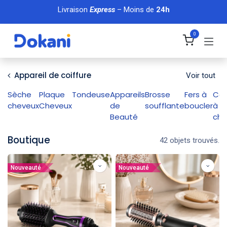
Se rendre au contenu
Livraison
Express
– Moins de
24h
0
Appareil de coiffure
Voir tout
Sèche
Plaque
Tondeuse
Appareils
Brosse
Fers à
Cof
cheveux
Cheveux
de
soufflante
boucler
à
Beauté
che
Boutique
42 objets trouvés.
Nouveauté
Nouveauté