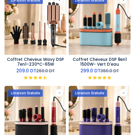
Livraison Gratuite
Livraison Gratuite
Coffret Cheveux Wavy DSP
Coffret Cheveux DSP 8en1
7en1-230°C-65W
1500W- Vert D'eau
209.0
DT
299.0
DT
260.0
DT
360.0
DT
Livraison Gratuite
Livraison Gratuite