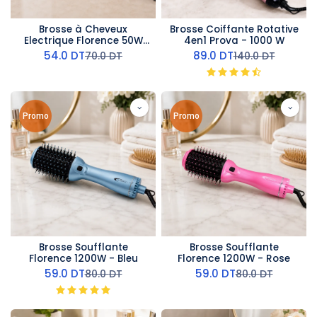
Brosse à Cheveux
Brosse Coiffante Rotative
Electrique Florence 50W
4en1 Prova - 1000 W
230°C
54.0
DT
89.0
DT
70.0
DT
140.0
DT
Promo
Promo
Brosse Soufflante
Brosse Soufflante
Florence 1200W - Bleu
Florence 1200W - Rose
59.0
DT
59.0
DT
80.0
DT
80.0
DT