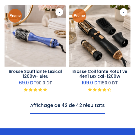
Promo
Promo
Brosse Soufflante Lexical
Brosse Coiffante Rotative
1200W- Bleu
4en1 Lexical-1200W
69.0
DT
109.0
DT
90.0
DT
150.0
DT
Affichage de 42 de 42 résultats