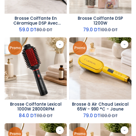
Brosse Coiffante En
Brosse Coiffante DSP
Céramique DSP Avec
1200W
Afficheur 230°C 450°F
59.0
DT
79.0
DT
80.0
DT
100.0
DT
55W
Promo
Promo
Brosse Coiffante Lexical
Brosse à Air Chaud Lexical
1000W 28000RPM
65W - 990 °C - Jaune
84.0
DT
79.0
DT
110.0
DT
100.0
DT
Promo
Promo