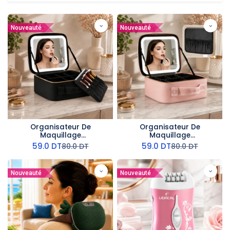
Nouveauté
Nouveauté
Organisateur De
Organisateur De
Maquillage
Maquillage
Multifonctionnel Avec
Multifonctionnel Avec
59.0
DT
59.0
DT
80.0
DT
80.0
DT
Miroir LED - Noir
Miroir LED- Rose
Nouveauté
Nouveauté