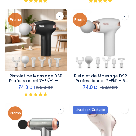
Promo
Promo
Pistolet de Massage DSP
Pistolet de Massage DSP
Professionnel 7-EN-1 — 6
Professionnel 7-EN1 - 6
Vitesses Noir
Vitesses Blanc
74.0
DT
74.0
DT
100.0
DT
100.0
DT
Livraison Gratuite
Promo