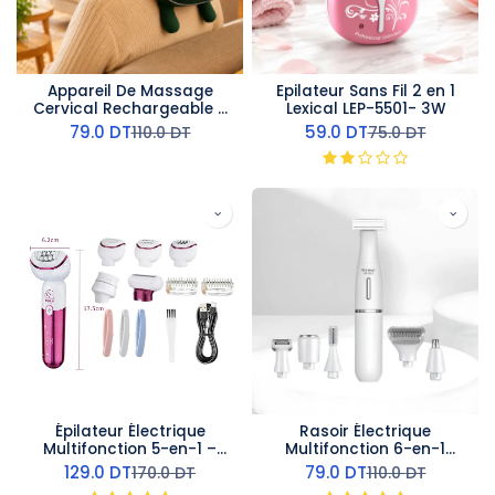
Appareil De Massage
Epilateur Sans Fil 2 en 1
Cervical Rechargeable -
Lexical LEP-5501- 3W
10 W Vert
79.0
DT
59.0
DT
110.0
DT
75.0
DT
Épilateur Électrique
Rasoir Électrique
Multifonction 5-en-1 –
Multifonction 6-en-1
Kemei
Kemei
129.0
DT
79.0
DT
170.0
DT
110.0
DT