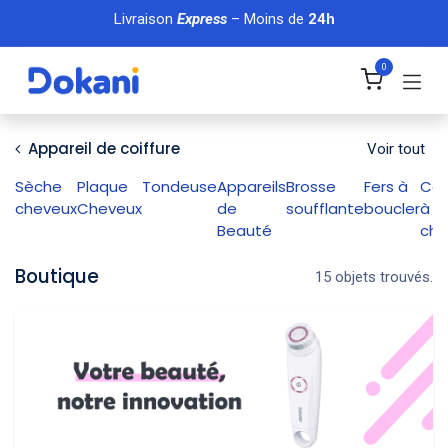
Se rendre au contenu
Livraison
Express
– Moins de
24h
0
Appareil de coiffure
Voir tout
Sèche
Plaque
Tondeuse
Appareils
Brosse
Fers à
Cof
cheveux
Cheveux
de
soufflante
boucler
à
Beauté
che
Boutique
15 objets trouvés.