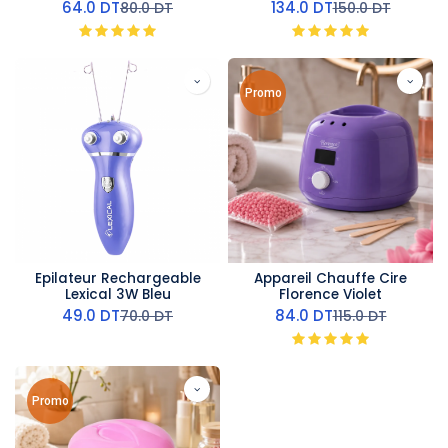
Rose
Positions Vapeur &
64.0
DT
134.0
DT
80.0
DT
150.0
DT
Accessoires Complets –
TSF-618
Promo
Epilateur Rechargeable
Appareil Chauffe Cire
Lexical 3W Bleu
Florence Violet
49.0
DT
84.0
DT
70.0
DT
115.0
DT
Promo