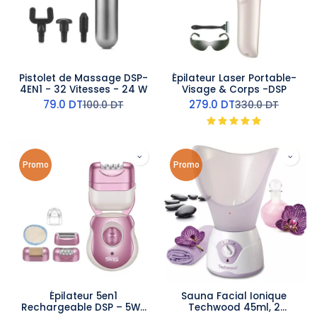
Pistolet de Massage DSP-
Épilateur Laser Portable-
4EN1 - 32 Vitesses - 24 W
Visage & Corps -DSP
79.0
DT
279.0
DT
100.0
DT
330.0
DT
Promo
Promo
Épilateur 5en1
Sauna Facial Ionique
Rechargeable DSP – 5W-
Techwood 45ml, 2