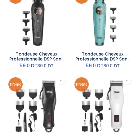
Tondeuse Cheveux
Tondeuse Cheveux
Professionnelle DSP Sans
Professionnelle DSP Sans
Fil - 7000RPM - 3W Noir
Fil - 7000RPM - 3W Bleu
59.0
DT
59.0
DT
80.0
DT
80.0
DT
Promo
Promo