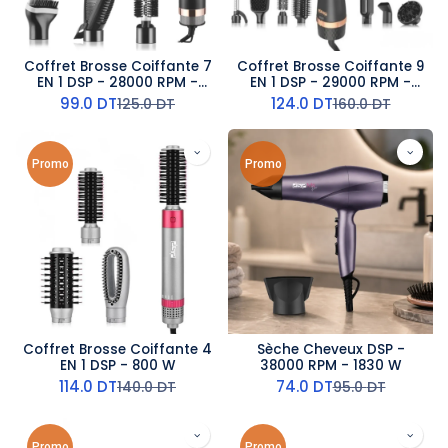
Coffret Brosse Coiffante 7
Coffret Brosse Coiffante 9
EN 1 DSP - 28000 RPM -
EN 1 DSP - 29000 RPM -
800 W
1200 W
99.0
DT
124.0
DT
125.0
DT
160.0
DT
Promo
Promo
Coffret Brosse Coiffante 4
Sèche Cheveux DSP -
EN 1 DSP - 800 W
38000 RPM - 1830 W
114.0
DT
74.0
DT
140.0
DT
95.0
DT
Promo
Promo