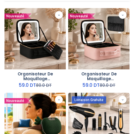
Nouveauté
Nouveauté
Organisateur De
Organisateur De
Maquillage
Maquillage
Multifonctionnel Avec
Multifonctionnel Avec
59.0
DT
59.0
DT
80.0
DT
80.0
DT
Miroir LED - Noir
Miroir LED- Rose
Livraison Gratuite
Nouveauté