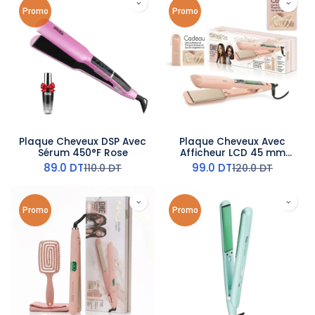
Promo
Promo
Plaque Cheveux DSP Avec
Plaque Cheveux Avec
Sérum 450°F Rose
Afficheur LCD 45 mm
75W- DSP
89.0
DT
99.0
DT
110.0
DT
120.0
DT
Promo
Promo