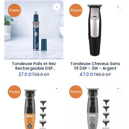
Promo
Promo
Tondeuse Poils et Nez
Tondeuse Cheveux Sans
Rechargeable DSP
Fil DSP - 3W - Argent
9000RPM 5W Bleu
27.0
DT
47.0
DT
38.0
DT
65.0
DT
Promo
Promo