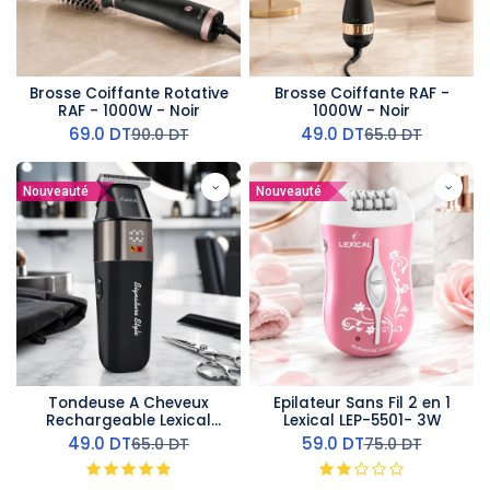
Brosse Coiffante Rotative
Brosse Coiffante RAF -
RAF - 1000W - Noir
1000W - Noir
69.0
DT
49.0
DT
90.0
DT
65.0
DT
Nouveauté
Nouveauté
Tondeuse A Cheveux
Epilateur Sans Fil 2 en 1
Rechargeable Lexical
Lexical LEP-5501- 3W
LHC-5636-5W
49.0
DT
59.0
DT
65.0
DT
75.0
DT