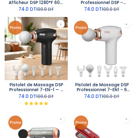
Afficheur DSP 1280°F 60W
Professionnel DSP -
40mm Bleu Ciel
Plaques Titane 25mm -
74.0
DT
74.0
DT
100.0
DT
100.0
DT
1280°F - Bleu Ciel
Promo
Promo
Pistolet de Massage DSP
Pistolet de Massage DSP
Professionnel 7-EN-1 — 6
Professionnel 7-EN1 - 6
Vitesses Noir
Vitesses Blanc
74.0
DT
74.0
DT
100.0
DT
100.0
DT
Promo
Promo