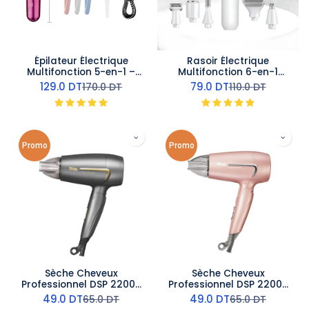
Épilateur Électrique
Rasoir Électrique
Multifonction 5-en-1 –
Multifonction 6-en-1
Kemei
Kemei
129.0
DT
79.0
DT
170.0
DT
110.0
DT
Promo
Promo
Sèche Cheveux
Sèche Cheveux
Professionnel DSP 22000
Professionnel DSP 22000
RPM - 1200W- Noir
RPM - 1200W- Rose
49.0
DT
49.0
DT
65.0
DT
65.0
DT