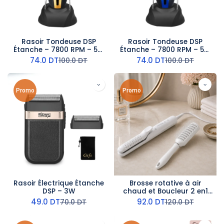
Rasoir Tondeuse DSP
Rasoir Tondeuse DSP
Étanche – 7800 RPM – 5W
Étanche – 7800 RPM – 5W
– Orangé
– Bleu
74.0
DT
74.0
DT
100.0
DT
100.0
DT
Promo
Promo
Rasoir Électrique Étanche
Brosse rotative à air
DSP – 3W
chaud et Boucleur 2 en1
DSP 220°C 47 W
49.0
DT
92.0
DT
70.0
DT
120.0
DT