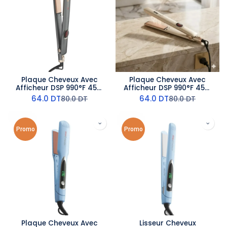
Plaque Cheveux Avec
Plaque Cheveux Avec
Afficheur DSP 990°F 45W
Afficheur DSP 990°F 45W
Gris
Beige
64.0
DT
64.0
DT
80.0
DT
80.0
DT
Promo
Promo
Plaque Cheveux Avec
Lisseur Cheveux