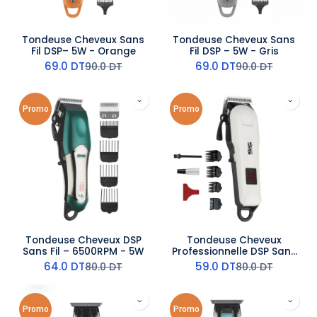
Tondeuse Cheveux Sans
Tondeuse Cheveux Sans
Fil DSP– 5W - Orange
Fil DSP – 5W - Gris
69.0
DT
69.0
DT
90.0
DT
90.0
DT
Promo
Promo
Tondeuse Cheveux DSP
Tondeuse Cheveux
Sans Fil – 6500RPM - 5W
Professionnelle DSP Sans
Fil – 5W
64.0
DT
59.0
DT
80.0
DT
80.0
DT
Promo
Promo