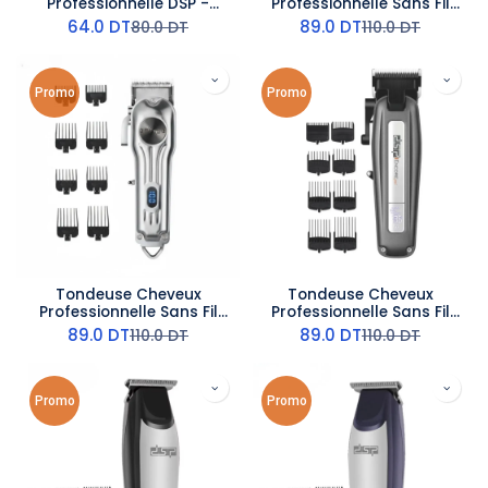
Professionnelle DSP -
Professionnelle Sans Fil
7500RPM - 5W - Doré
DSP Dorée – 6500RPM - 5W
64.0
DT
89.0
DT
80.0
DT
110.0
DT
Promo
Promo
Tondeuse Cheveux
Tondeuse Cheveux
Professionnelle Sans Fil
Professionnelle Sans Fil
DSP Argent – 6500RPM -
DSP 7000RPM – 5W
89.0
DT
89.0
DT
110.0
DT
110.0
DT
5W
Promo
Promo