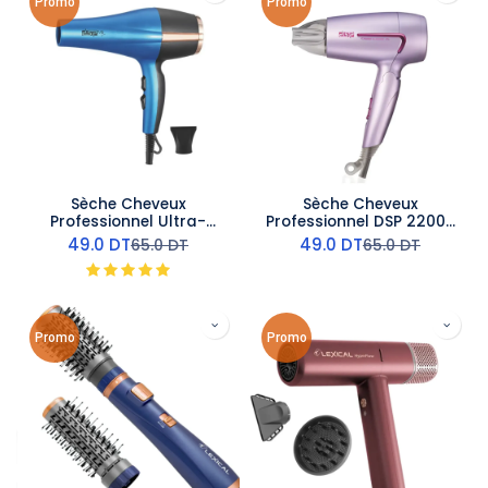
Promo
Promo
Sèche Cheveux
Sèche Cheveux
Professionnel Ultra-
Professionnel DSP 22000
Puissant DSP - 1600 W -
RPM - 1200W
49.0
DT
49.0
DT
65.0
DT
65.0
DT
Bleu
Promo
Promo