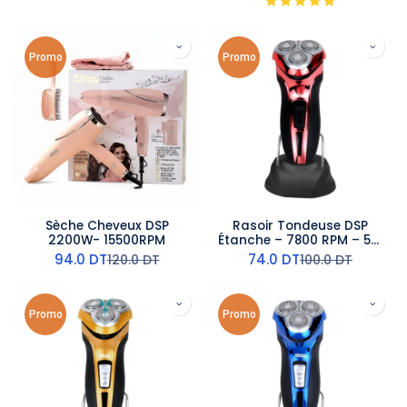
Promo
Promo
Sèche Cheveux DSP
Rasoir Tondeuse DSP
2200W- 15500RPM
Étanche – 7800 RPM – 5W
– Rouge
94.0
DT
74.0
DT
120.0
DT
100.0
DT
Promo
Promo