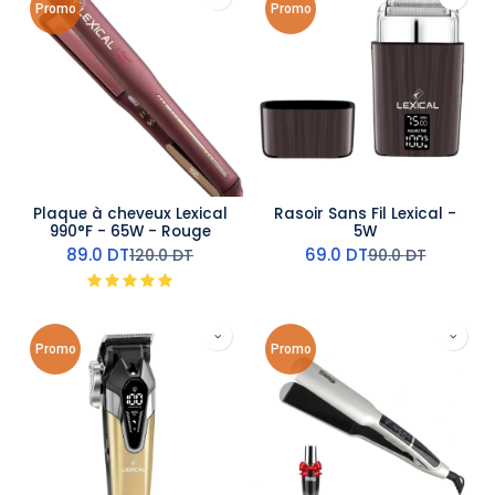
Promo
Promo
Plaque à cheveux Lexical
Rasoir Sans Fil Lexical -
990°F - 65W - Rouge
5W
89.0
DT
69.0
DT
120.0
DT
90.0
DT
Promo
Promo