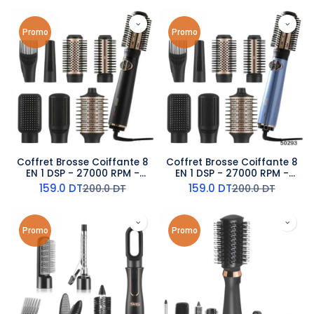
Promo
Promo
Coffret Brosse Coiffante 8
Coffret Brosse Coiffante 8
EN 1 DSP - 27000 RPM -
EN 1 DSP - 27000 RPM -
1000 W - Noir
1000 W - Bleu
159.0
DT
159.0
DT
200.0
DT
200.0
DT
Promo
Promo