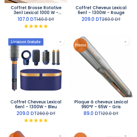
Coffret Brosse Rotative
Coffret Cheveux Lexical
3en1 Lexical 1000 W -
6en1 - 1300W - Rouge
Rouge
107.0
DT
209.0
DT
140.0
DT
260.0
DT
Livraison Gratuite
Promo
Coffret Cheveux Lexical
Plaque à cheveux Lexical
6en1 - 1300W - Bleu
990°F - 65W - Gris
209.0
DT
89.0
DT
260.0
DT
120.0
DT