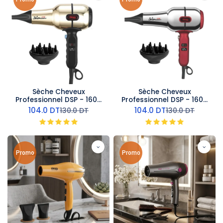
Sèche Cheveux
Sèche Cheveux
Professionnel DSP - 1600
Professionnel DSP - 1600
W - Doré
W - Argent
104.0
DT
104.0
DT
130.0
DT
130.0
DT
Promo
Promo