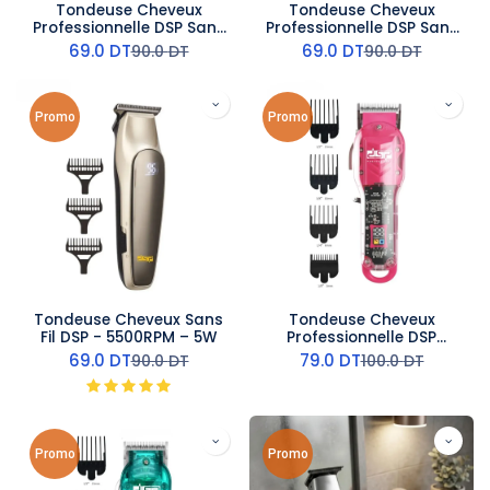
Tondeuse Cheveux
Tondeuse Cheveux
Professionnelle DSP Sans
Professionnelle DSP Sans
Fil - 5W - Affichage LED -
Fil - 5W - Affichage LED -
69.0
DT
69.0
DT
90.0
DT
90.0
DT
Noir
Blanc
Promo
Promo
Tondeuse Cheveux Sans
Tondeuse Cheveux
Fil DSP - 5500RPM – 5W
Professionnelle DSP
6500RPM - 5W - Rose
69.0
DT
79.0
DT
90.0
DT
100.0
DT
Promo
Promo