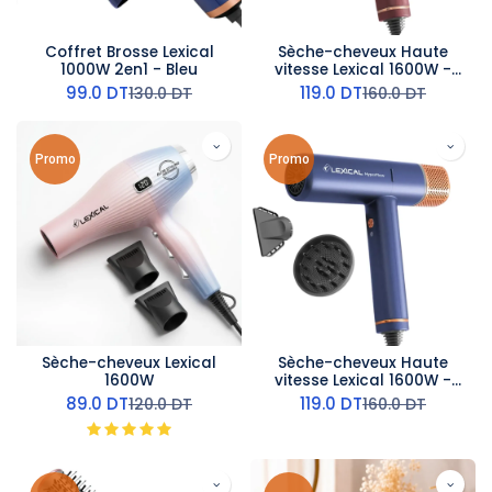
Coffret Brosse Lexical
Sèche-cheveux Haute
1000W 2en1 - Bleu
vitesse Lexical 1600W -
Rouge
99.0
DT
119.0
DT
130.0
DT
160.0
DT
Promo
Promo
Sèche-cheveux Lexical
Sèche-cheveux Haute
1600W
vitesse Lexical 1600W -
Bleu
89.0
DT
119.0
DT
120.0
DT
160.0
DT