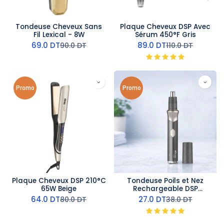
Tondeuse Cheveux Sans
Plaque Cheveux DSP Avec
Fil Lexical - 8W
Sérum 450°F Gris
69.0
DT
89.0
DT
90.0
DT
110.0
DT
Promo
Promo
Plaque Cheveux DSP 210°C
Tondeuse Poils et Nez
65W Beige
Rechargeable DSP
9000RPM 5W Noir
64.0
DT
27.0
DT
80.0
DT
38.0
DT