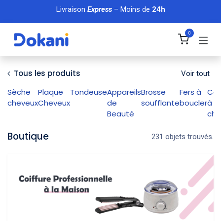
Se rendre au contenu
Livraison
Express
– Moins de
24h
0
Tous les produits
Voir tout
Sèche
Plaque
Tondeuse
Appareils
Brosse
Fers à
Cof
cheveux
Cheveux
de
soufflante
boucler
à
Beauté
che
Boutique
231 objets trouvés.