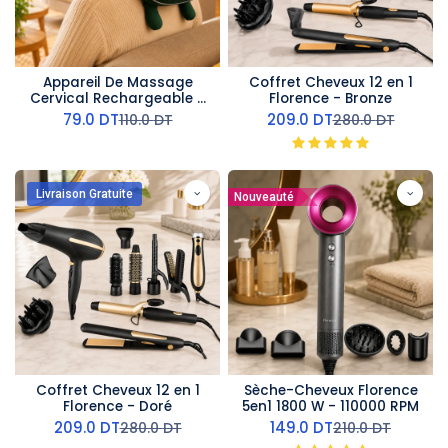
Appareil De Massage
Coffret Cheveux 12 en 1
Cervical Rechargeable -
Florence - Bronze
10 W Vert
79.0
DT
209.0
DT
110.0
DT
280.0
DT
Livraison Gratuite
Nouveauté
Coffret Cheveux 12 en 1
Sèche-Cheveux Florence
Florence - Doré
5en1 1800 W - 110000 RPM
209.0
DT
149.0
DT
280.0
DT
210.0
DT