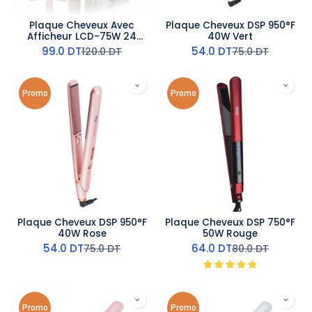
Plaque Cheveux Avec
Plaque Cheveux DSP 950°F
Afficheur LCD-75W 24
40W Vert
mm-DSP
99.0
DT
54.0
DT
120.0
DT
75.0
DT
Promo
Promo
Plaque Cheveux DSP 950°F
Plaque Cheveux DSP 750°F
40W Rose
50W Rouge
54.0
DT
64.0
DT
75.0
DT
80.0
DT
Promo
Promo